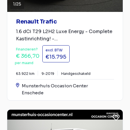
1
/
25
Renault Trafic
1.6 dCi T29 L2H2 Luxe Energy - Complete
Kastinrichting! -...
Financieren?
excl. BTW
€ 366,70
€15.795
per maand
63.922 km
9-2019
Handgeschakeld
Munsterhuis Occasion Center
Enschede