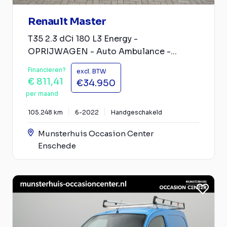
Renault Master
T35 2.3 dCi 180 L3 Energy -
OPRIJWAGEN - Auto Ambulance -...
Financieren?
excl. BTW
€ 811,41
€34.950
per maand
105.248 km
6-2022
Handgeschakeld
Munsterhuis Occasion Center
Enschede