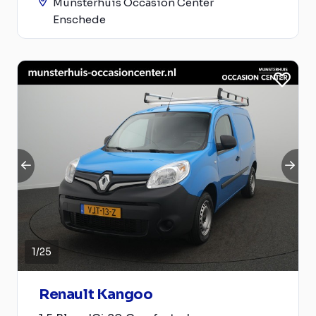
Munsterhuis Occasion Center
Enschede
1
/
25
Renault Kangoo