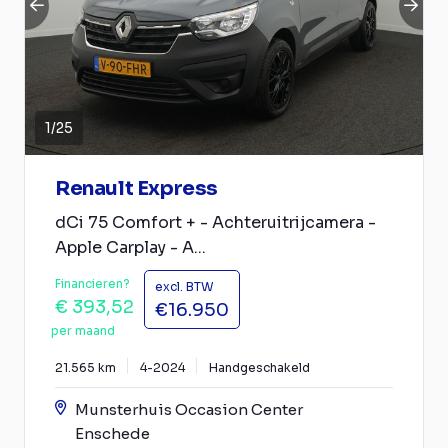
1
/
25
Renault Express
dCi 75 Comfort + - Achteruitrijcamera -
Apple Carplay - A...
Financieren?
excl. BTW
€ 393,52
€16.950
per maand
21.565 km
4-2024
Handgeschakeld
Munsterhuis Occasion Center
Enschede