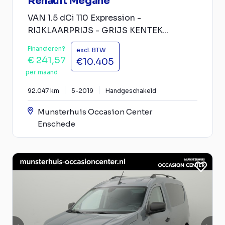
Renault Mégane
VAN 1.5 dCi 110 Expression -
RIJKLAARPRIJS - GRIJS KENTEK...
Financieren?
excl. BTW
€ 241,57
€10.405
per maand
92.047 km
5-2019
Handgeschakeld
Munsterhuis Occasion Center
Enschede