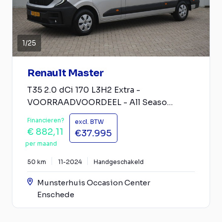
1
/
25
Renault Master
T35 2.0 dCi 170 L3H2 Extra -
VOORRAADVOORDEEL - All Seaso...
Financieren?
excl. BTW
€ 882,11
€37.995
per maand
50 km
11-2024
Handgeschakeld
Munsterhuis Occasion Center
Enschede