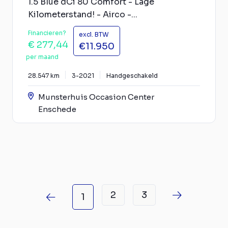
1.5 Blue dCi 80 Comfort - Lage
Kilometerstand! - Airco -...
Financieren?
excl. BTW
€ 277,44
€11.950
per maand
28.547 km
3-2021
Handgeschakeld
Munsterhuis Occasion Center
Enschede
2
3
1