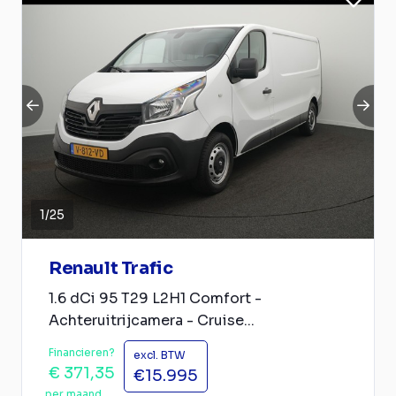
1
/
25
Renault Trafic
1.6 dCi 95 T29 L2H1 Comfort -
Achteruitrijcamera - Cruise...
Financieren?
excl. BTW
€ 371,35
€15.995
per maand