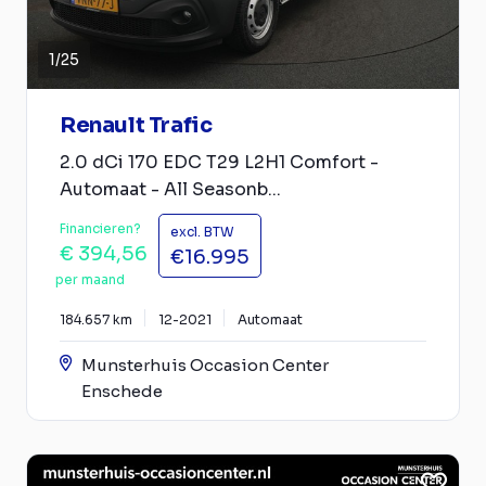
1
/
25
Renault Trafic
2.0 dCi 170 EDC T29 L2H1 Comfort -
Automaat - All Seasonb...
Financieren?
excl. BTW
€ 394,56
€16.995
per maand
184.657 km
12-2021
Automaat
Munsterhuis Occasion Center
Enschede