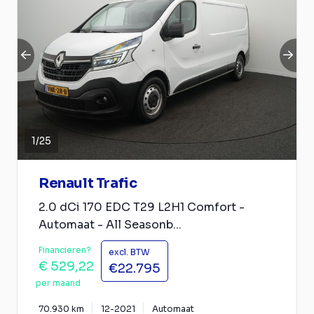
1
/
25
Renault Trafic
2.0 dCi 170 EDC T29 L2H1 Comfort -
Automaat - All Seasonb...
Financieren?
excl. BTW
€ 529,22
€22.795
per maand
70.930 km
12-2021
Automaat