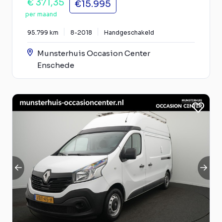
€ 371,35
€15.995
per maand
95.799 km
8-2018
Handgeschakeld
Munsterhuis Occasion Center
Enschede