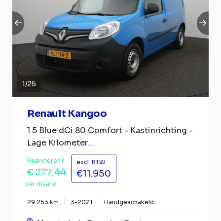
1
/
25
Renault Kangoo
1.5 Blue dCi 80 Comfort - Kastinrichting -
Lage Kilometer...
Financieren?
excl. BTW
€ 277,44
€11.950
per maand
29.253 km
3-2021
Handgeschakeld