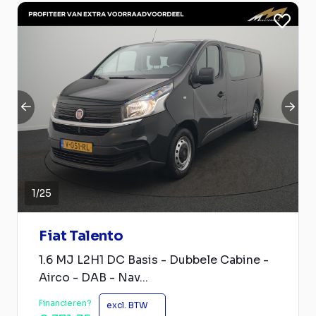
1
/
25
Fiat Talento
1.6 MJ L2H1 DC Basis - Dubbele Cabine -
Airco - DAB - Nav...
Financieren?
excl. BTW