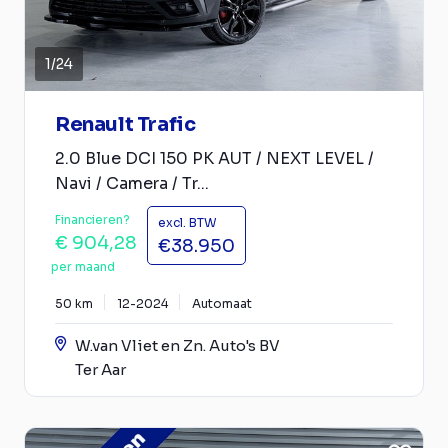
1
/
24
Renault Trafic
2.0 Blue DCI 150 PK AUT / NEXT LEVEL /
Navi / Camera / Tr...
Financieren?
excl. BTW
€ 904,28
€38.950
per maand
50 km
12-2024
Automaat
W.van Vliet en Zn. Auto's BV
Ter Aar