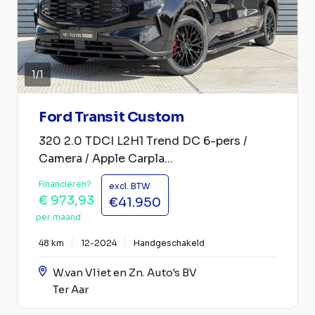
1
/
1
Ford Transit Custom
320 2.0 TDCI L2H1 Trend DC 6-pers /
Camera / Apple Carpla...
Financieren?
excl. BTW
€ 973,93
€41.950
per maand
48 km
12-2024
Handgeschakeld
W.van Vliet en Zn. Auto's BV
Ter Aar