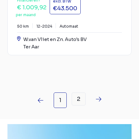
Financieren?
excl. BTW
€ 1.009,92
€43.500
per maand
50 km
12-2024
Automaat
W.van Vliet en Zn. Auto's BV
Ter Aar
2
1