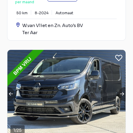
per maand
50 km
8-2024
Automaat
W.van Vliet en Zn. Auto's BV
Ter Aar
1
/
25