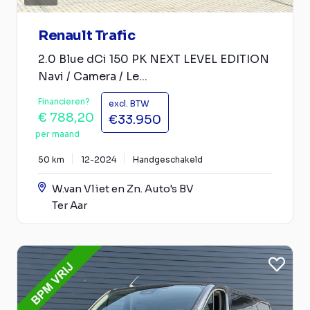
Renault Trafic
2.0 Blue dCi 150 PK NEXT LEVEL EDITION
Navi / Camera / Le...
Financieren?
excl. BTW
€ 788,20
€33.950
per maand
50 km
12-2024
Handgeschakeld
W.van Vliet en Zn. Auto's BV
Ter Aar