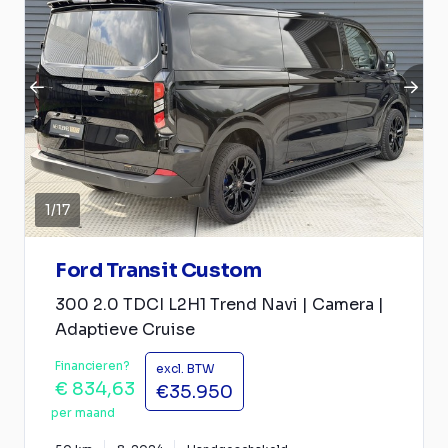
1
/
17
Ford Transit Custom
300 2.0 TDCI L2H1 Trend Navi | Camera |
Adaptieve Cruise
Financieren?
excl. BTW
€ 834,63
€35.950
per maand