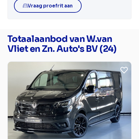
Vraag proefrit aan
Totaalaanbod van W.van
Vliet en Zn. Auto's BV (24)