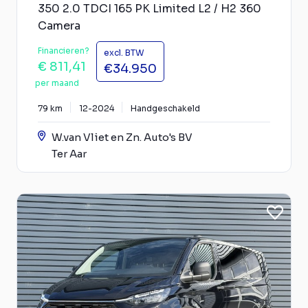
350 2.0 TDCI 165 PK Limited L2 / H2 360
Camera
Financieren?
excl. BTW
€ 811,41
€34.950
per maand
79 km
12-2024
Handgeschakeld
W.van Vliet en Zn. Auto's BV
Ter Aar