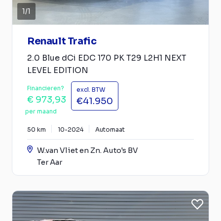
1
/
1
Renault Trafic
2.0 Blue dCi EDC 170 PK T29 L2H1 NEXT
LEVEL EDITION
Financieren?
excl. BTW
€ 973,93
€41.950
per maand
50 km
10-2024
Automaat
W.van Vliet en Zn. Auto's BV
Ter Aar