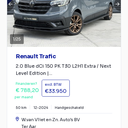
1
/
25
Renault Trafic
2.0 Blue dCi 150 PK T30 L2H1 Extra / Next
Level Edition |...
Financieren?
excl. BTW
€ 788,20
€33.950
per maand
50 km
12-2024
Handgeschakeld
W.van Vliet en Zn. Auto's BV
Ter Aar