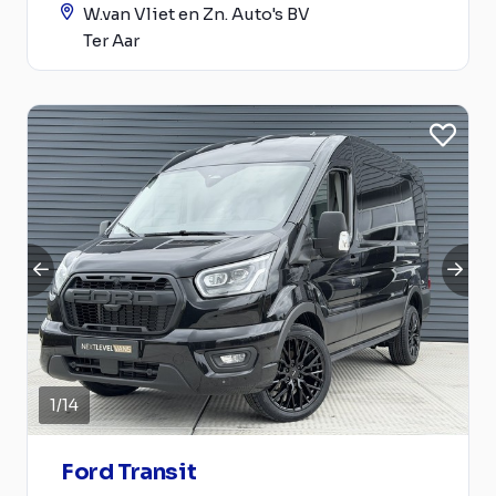
W.van Vliet en Zn. Auto's BV
Ter Aar
1
/
14
Ford Transit