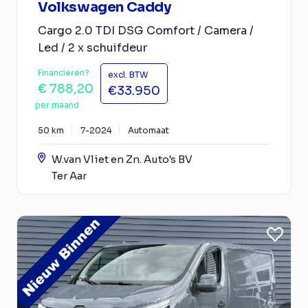
Volkswagen Caddy
Cargo 2.0 TDI DSG Comfort / Camera /
Led / 2 x schuifdeur
Financieren?
excl. BTW
€ 788,20
€33.950
per maand
50 km
7-2024
Automaat
W.van Vliet en Zn. Auto's BV
Ter Aar