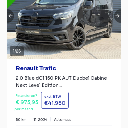
1
/
25
Renault Trafic
2.0 Blue dC1 150 PK AUT Dubbel Cabine
Next Level Edition...
Financieren?
excl. BTW
€ 973,93
€41.950
per maand
50 km
11-2024
Automaat