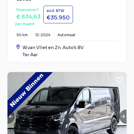
Financieren?
excl. BTW
€ 834,63
€35.950
per maand
50 km
12-2024
Automaat
W.van Vliet en Zn. Auto's BV
Ter Aar