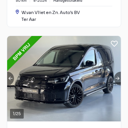
50 km
8-2024
Handgeschakeld
W.van Vliet en Zn. Auto's BV
Ter Aar
1
/
25