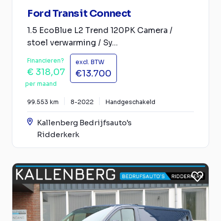
Ford Transit Connect
1.5 EcoBlue L2 Trend 120PK Camera /
stoel verwarming / Sy...
Financieren?
excl. BTW
€ 318,07
€13.700
per maand
99.553 km
8-2022
Handgeschakeld
Kallenberg Bedrijfsauto's
Ridderkerk