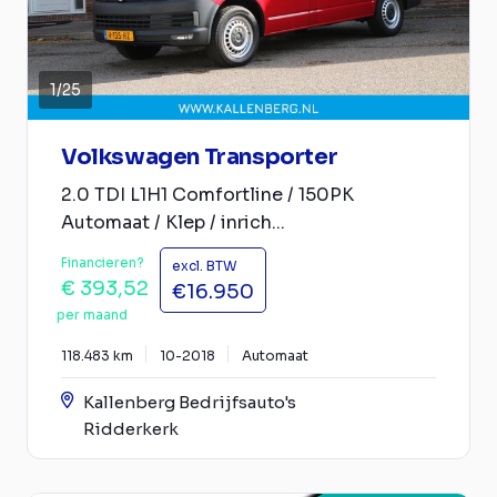
1
/
25
Volkswagen Transporter
2.0 TDI L1H1 Comfortline / 150PK
Automaat / Klep / inrich...
Financieren?
excl. BTW
€ 393,52
€16.950
per maand
118.483 km
10-2018
Automaat
Kallenberg Bedrijfsauto's
Ridderkerk