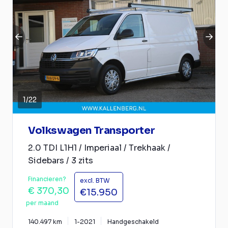
1
/
22
Volkswagen Transporter
2.0 TDI L1H1 / Imperiaal / Trekhaak /
Sidebars / 3 zits
Financieren?
excl. BTW
€ 370,30
€15.950
per maand
140.497 km
1-2021
Handgeschakeld