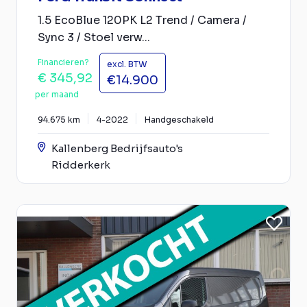
1.5 EcoBlue 120PK L2 Trend / Camera /
Sync 3 / Stoel verw...
Financieren?
excl. BTW
€ 345,92
€14.900
per maand
94.675 km
4-2022
Handgeschakeld
Kallenberg Bedrijfsauto's
Ridderkerk