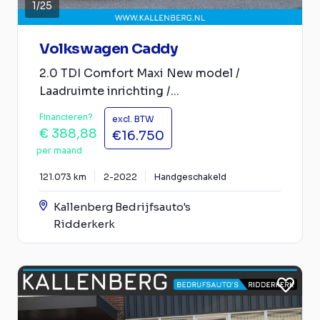
1
/
25
Volkswagen Caddy
2.0 TDI Comfort Maxi New model /
Laadruimte inrichting /...
Financieren?
excl. BTW
€ 388,88
€16.750
per maand
121.073 km
2-2022
Handgeschakeld
Kallenberg Bedrijfsauto's
Ridderkerk