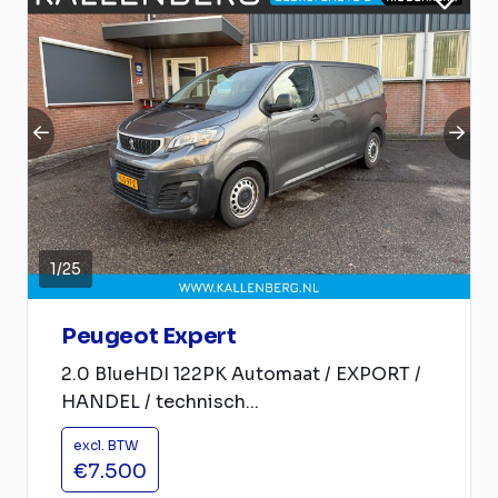
1
/
25
Peugeot Expert
2.0 BlueHDI 122PK Automaat / EXPORT /
HANDEL / technisch...
excl. BTW
€7.500