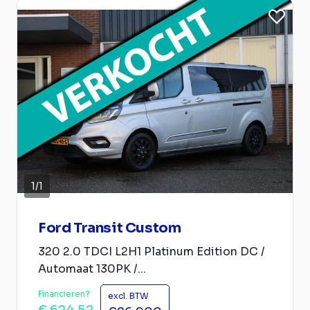
1
/
1
Ford Transit Custom
320 2.0 TDCI L2H1 Platinum Edition DC /
Automaat 130PK /...
Financieren?
excl. BTW
€ 624,52