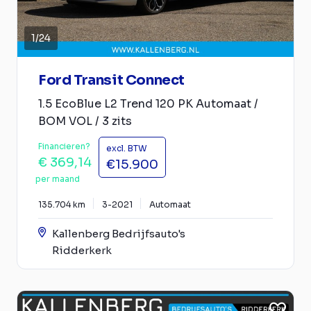
1
/
24
Ford Transit Connect
1.5 EcoBlue L2 Trend 120 PK Automaat /
BOM VOL / 3 zits
Financieren?
excl. BTW
€ 369,14
€15.900
per maand
135.704 km
3-2021
Automaat
Kallenberg Bedrijfsauto's
Ridderkerk