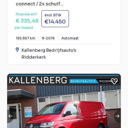
connect / 2x schuif...
Financieren?
excl. BTW
€ 335,48
€14.450
per maand
195.867 km
8-2019
Automaat
Kallenberg Bedrijfsauto's
Ridderkerk