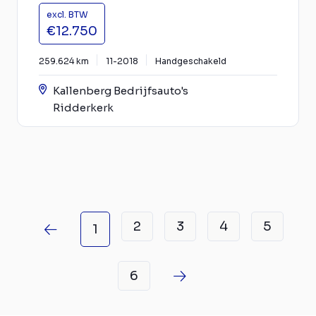
excl. BTW
€12.750
259.624 km
11-2018
Handgeschakeld
Kallenberg Bedrijfsauto's
Ridderkerk
2
3
4
5
1
6