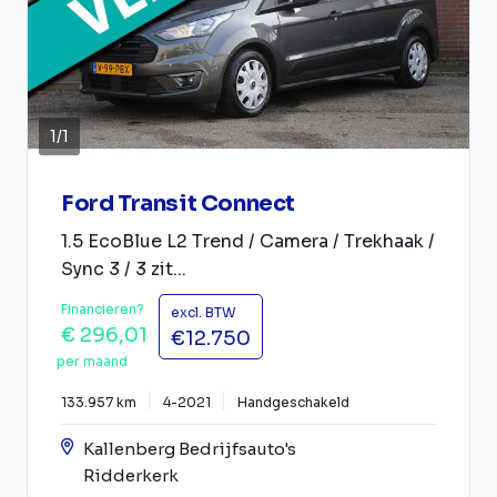
1
/
1
Ford Transit Connect
1.5 EcoBlue L2 Trend / Camera / Trekhaak /
Sync 3 / 3 zit...
Financieren?
excl. BTW
€ 296,01
€12.750
per maand
133.957 km
4-2021
Handgeschakeld
Kallenberg Bedrijfsauto's
Ridderkerk