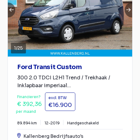
1
/
25
Ford Transit Custom
300 2.0 TDCI L2H1 Trend / Trekhaak /
Inklapbaar imperiaal...
Financieren?
excl. BTW
€ 392,36
€16.900
per maand
89.894 km
12-2019
Handgeschakeld
Kallenberg Bedrijfsauto's