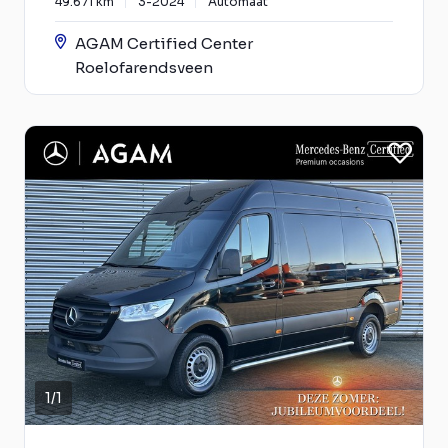
49.671 km
3-2024
Automaat
AGAM Certified Center
Roelofarendsveen
1
/
1