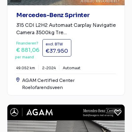
Mercedes-Benz Sprinter
315 CDI L2H2 Automaat Carplay Navigatie
Camera 3500kg Tre...
Financieren?
excl. BTW
€ 881,06
€37.950
per maand
49.052 km
2-2024
Automaat
AGAM Certified Center
Roelofarendsveen