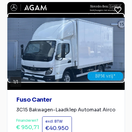
1
/
1
Fuso Canter
3C15 Bakwagen-Laadklep Automaat Airco
Financieren?
excl. BTW
€ 950,71
€40.950