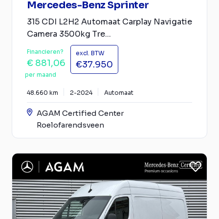
Mercedes-Benz Sprinter
315 CDI L2H2 Automaat Carplay Navigatie
Camera 3500kg Tre...
Financieren?
excl. BTW
€ 881,06
€37.950
per maand
48.660 km
2-2024
Automaat
AGAM Certified Center
Roelofarendsveen