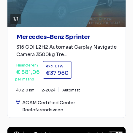
1
/
1
Mercedes-Benz Sprinter
315 CDI L2H2 Automaat Carplay Navigatie
Camera 3500kg Tre...
Financieren?
excl. BTW
€ 881,06
€37.950
per maand
48.210 km
2-2024
Automaat
AGAM Certified Center
Roelofarendsveen