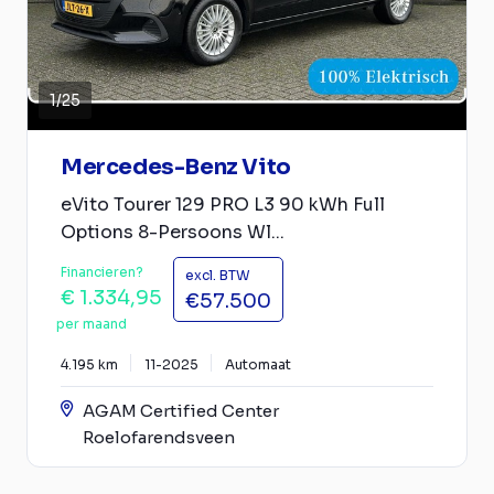
1
/
25
Mercedes-Benz Vito
eVito Tourer 129 PRO L3 90 kWh Full
Options 8-Persoons Wl...
Financieren?
excl. BTW
€ 1.334,95
€57.500
per maand
4.195 km
11-2025
Automaat
AGAM Certified Center
Roelofarendsveen