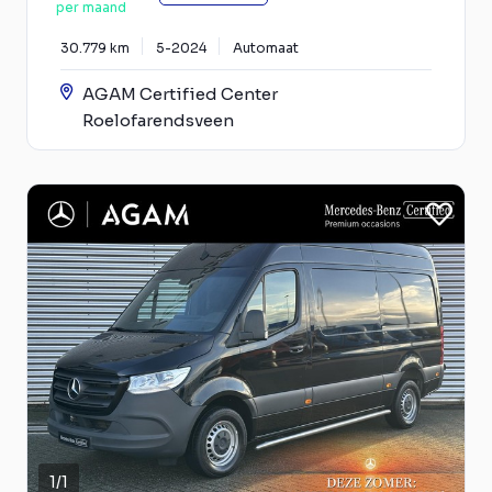
per maand
30.779 km
5-2024
Automaat
AGAM Certified Center
Roelofarendsveen
1
/
1