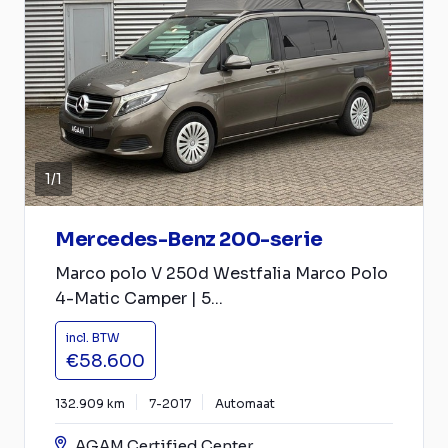
1
/
1
Mercedes-Benz 200-serie
Marco polo V 250d Westfalia Marco Polo
4-Matic Camper | 5...
incl. BTW
€58.600
132.909 km
7-2017
Automaat
AGAM Certified Center