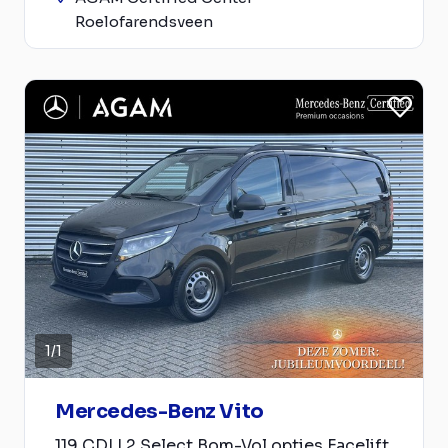
Roelofarendsveen
1
/
1
Mercedes-Benz Vito
119 CDI L2 Select Bom-Vol opties Facelift