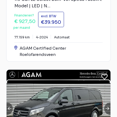
Model | LED | N...
Financieren?
excl. BTW
€ 927,50
€39.950
per maand
77.159 km
4-2024
Automaat
AGAM Certified Center
Roelofarendsveen