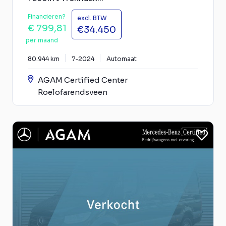
Financieren?
excl. BTW
€ 799,81
€34.450
per maand
80.944 km
7-2024
Automaat
AGAM Certified Center
Roelofarendsveen