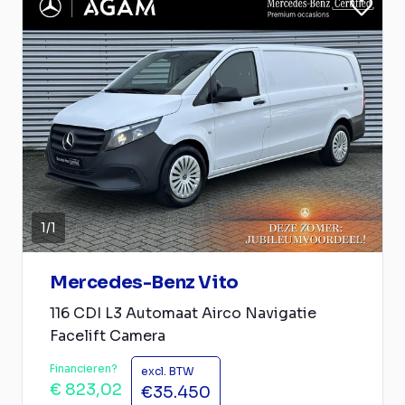
1
/
1
Mercedes-Benz Vito
116 CDI L3 Automaat Airco Navigatie
Facelift Camera
Financieren?
excl. BTW
€ 823,02
€35.450