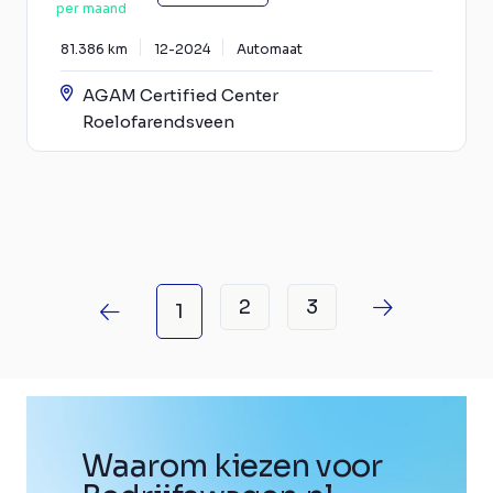
per maand
81.386 km
12-2024
Automaat
AGAM Certified Center
Roelofarendsveen
2
3
1
Waarom kiezen voor