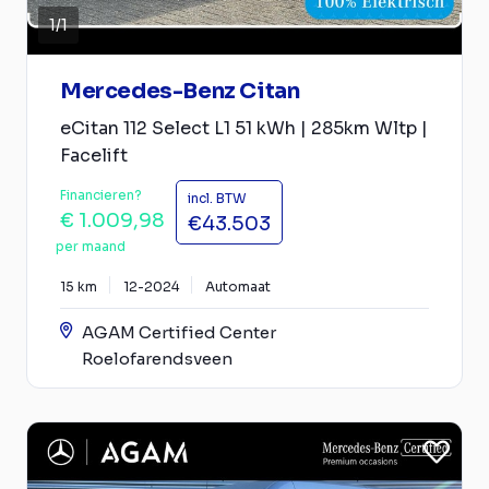
1
/
1
Mercedes-Benz Citan
eCitan 112 Select L1 51 kWh | 285km Wltp |
Facelift
Financieren?
incl. BTW
€ 1.009,98
€43.503
per maand
15 km
12-2024
Automaat
AGAM Certified Center
Roelofarendsveen