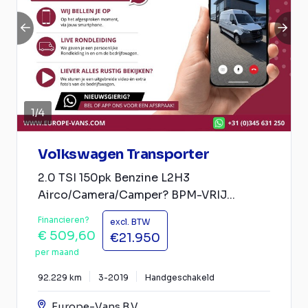
1
/
4
Volkswagen Transporter
2.0 TSI 150pk Benzine L2H3
Airco/Camera/Camper? BPM-VRIJ...
Financieren?
excl. BTW
€ 509,60
€21.950
per maand
92.229 km
3-2019
Handgeschakeld
Europe-Vans B.V.