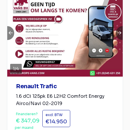
1
/
4
Renault Trafic
1.6 dCi 125pk E6 L2H2 Comfort Energy
Airco/Navi 02-2019
Financieren?
excl. BTW
€ 347,09
€14.950
per maand