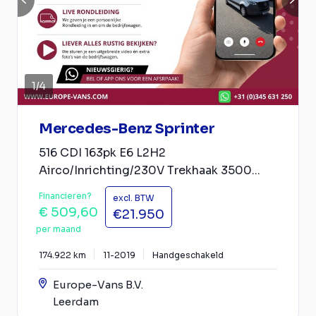
1
/
4
Mercedes-Benz Sprinter
516 CDI 163pk E6 L2H2
Airco/Inrichting/230V Trekhaak 3500...
Financieren?
excl. BTW
€ 509,60
€21.950
per maand
174.922 km
11-2019
Handgeschakeld
Europe-Vans B.V.
Leerdam