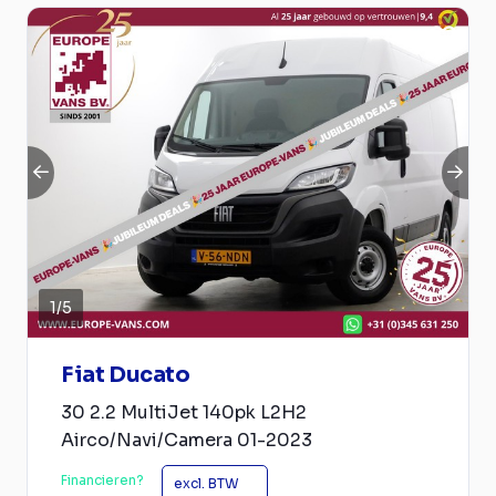
1
/
5
Fiat Ducato
30 2.2 MultiJet 140pk L2H2
Airco/Navi/Camera 01-2023
Financieren?
excl. BTW