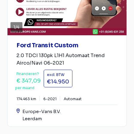
1
/
4
Ford Transit Custom
2.0 TDCI 130pk L1H1 Automaat Trend
Airco/Navi 06-2021
Financieren?
excl. BTW
€ 347,09
€14.950
per maand
174.463 km
6-2021
Automaat
Europe-Vans B.V.
Leerdam