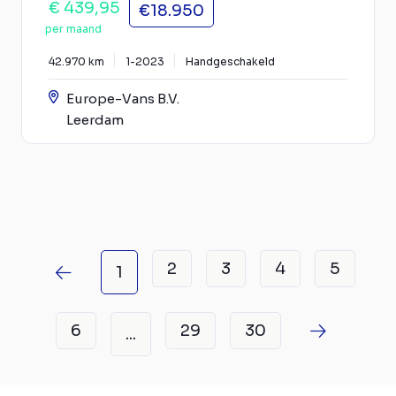
€ 439,95
€18.950
per maand
42.970 km
1-2023
Handgeschakeld
Europe-Vans B.V.
Leerdam
2
3
4
5
1
6
29
30
...