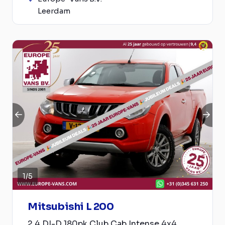
Leerdam
1
/
5
Mitsubishi L 200
2.4 DI-D 180pk Club Cab Intense 4x4