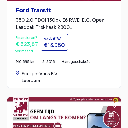
Ford Transit
350 2.0 TDCI 130pk E6 RWD D.C. Open
Laadbak Trekhaak 2800...
Financieren?
excl. BTW
€ 323,87
€13.950
per maand
140.595 km
2-2018
Handgeschakeld
Europe-Vans B.V.
Leerdam