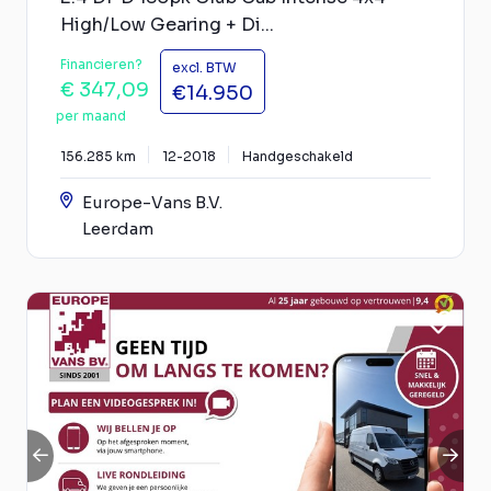
High/Low Gearing + Di...
Financieren?
excl. BTW
€ 347,09
€14.950
per maand
156.285 km
12-2018
Handgeschakeld
Europe-Vans B.V.
Leerdam