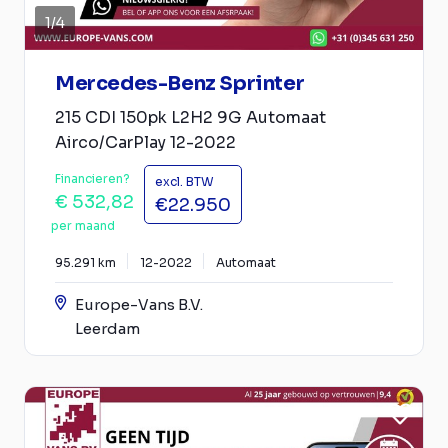
1
/
4
Mercedes-Benz Sprinter
215 CDI 150pk L2H2 9G Automaat
Airco/CarPlay 12-2022
Financieren?
excl. BTW
€ 532,82
€22.950
per maand
95.291 km
12-2022
Automaat
Europe-Vans B.V.
Leerdam