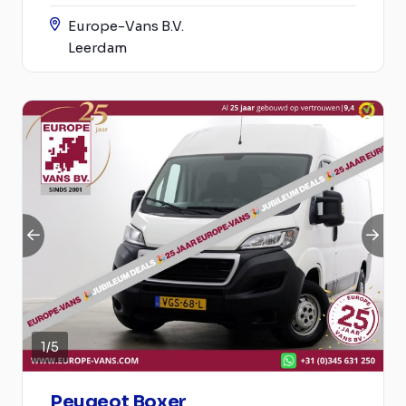
Europe-Vans B.V.
Leerdam
1
/
5
Peugeot Boxer