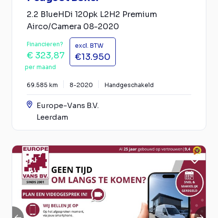
2.2 BlueHDi 120pk L2H2 Premium
Airco/Camera 08-2020
Financieren?
excl. BTW
€ 323,87
€13.950
per maand
69.585 km
8-2020
Handgeschakeld
Europe-Vans B.V.
Leerdam