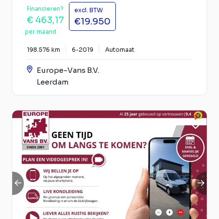
Financieren?
excl. BTW
€ 463,17
€19.950
per maand
198.576 km
6-2019
Automaat
Europe-Vans B.V.
Leerdam