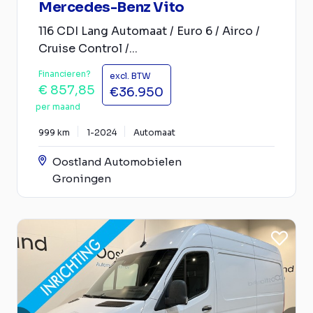
Mercedes-Benz Vito
116 CDI Lang Automaat / Euro 6 / Airco /
Cruise Control /...
Financieren?
excl. BTW
€ 857,85
€36.950
per maand
999 km
1-2024
Automaat
Oostland Automobielen
Groningen