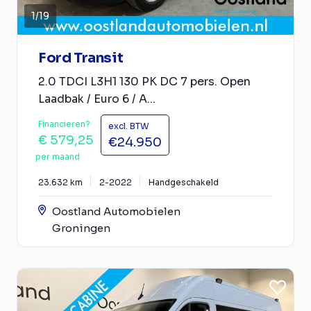
1
/
19
Ford Transit
2.0 TDCI L3H1 130 PK DC 7 pers. Open
Laadbak / Euro 6 / A...
Financieren?
excl. BTW
€ 579,25
€24.950
per maand
23.632 km
2-2022
Handgeschakeld
Oostland Automobielen
Groningen