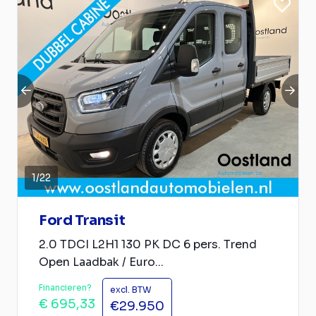
1
/
22
Ford Transit
2.0 TDCI L2H1 130 PK DC 6 pers. Trend
Open Laadbak / Euro...
Financieren?
excl. BTW
€ 695,33
€29.950