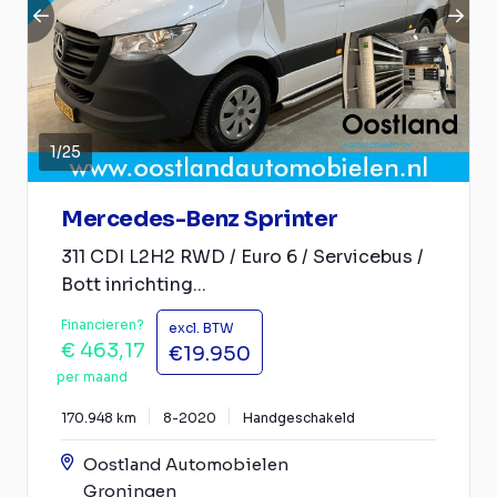
1
/
25
Mercedes-Benz Sprinter
311 CDI L2H2 RWD / Euro 6 / Servicebus /
Bott inrichting...
Financieren?
excl. BTW
€ 463,17
€19.950
per maand
170.948 km
8-2020
Handgeschakeld
Oostland Automobielen
Groningen