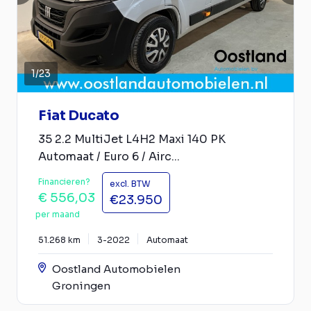
1
/
23
Fiat Ducato
35 2.2 MultiJet L4H2 Maxi 140 PK
Automaat / Euro 6 / Airc...
Financieren?
excl. BTW
€ 556,03
€23.950
per maand
51.268 km
3-2022
Automaat
Oostland Automobielen
Groningen