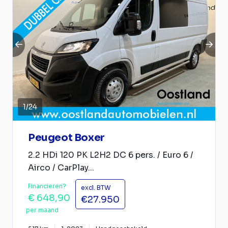
1
/
24
Peugeot Boxer
2.2 HDi 120 PK L2H2 DC 6 pers. / Euro 6 /
Airco / CarPlay...
Financieren?
excl. BTW
€ 648,90
€27.950
per maand