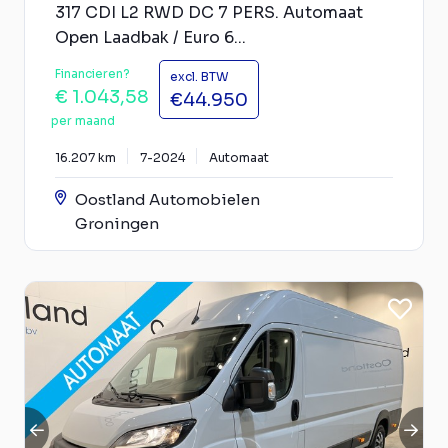
317 CDI L2 RWD DC 7 PERS. Automaat
Open Laadbak / Euro 6...
Financieren?
excl. BTW
€ 1.043,58
€44.950
per maand
16.207 km
7-2024
Automaat
Oostland Automobielen
Groningen