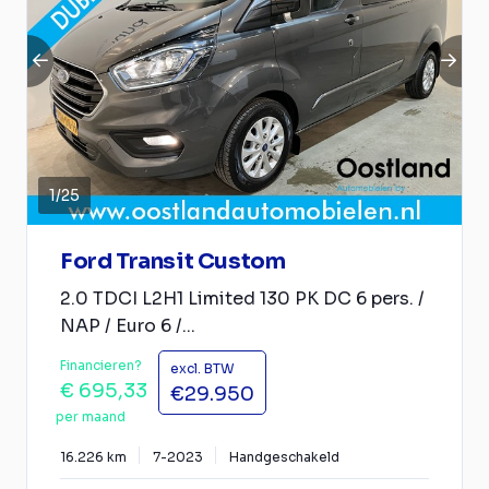
1
/
25
Ford Transit Custom
2.0 TDCI L2H1 Limited 130 PK DC 6 pers. /
NAP / Euro 6 /...
Financieren?
excl. BTW
€ 695,33
€29.950
per maand
16.226 km
7-2023
Handgeschakeld