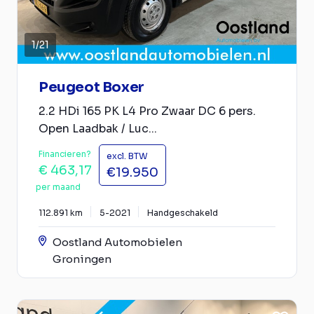
1
/
21
Peugeot Boxer
2.2 HDi 165 PK L4 Pro Zwaar DC 6 pers.
Open Laadbak / Luc...
Financieren?
excl. BTW
€ 463,17
€19.950
per maand
112.891 km
5-2021
Handgeschakeld
Oostland Automobielen
Groningen