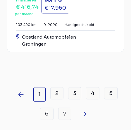
Financieren?
excl. BTW
€ 416,74
€17.950
per maand
103.490 km
9-2020
Handgeschakeld
Oostland Automobielen
Groningen
2
3
4
5
1
6
7