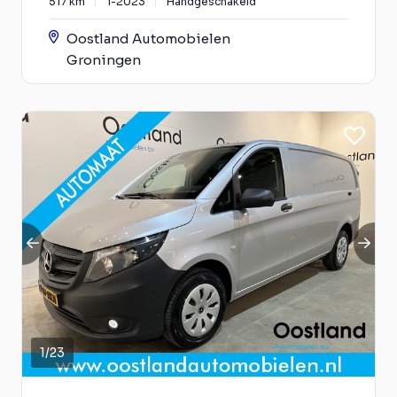
517 km
1-2023
Handgeschakeld
Oostland Automobielen
Groningen
1
/
23