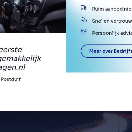
Ruim aanbod nie
Snel en vertrouw
Persoonlijk advi
eerste
Meer over Bedrijf
gemakkelijk
agen.nl
 Postduif