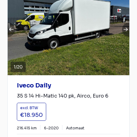
1
/
20
Iveco Daily
35 S 14 Hi-Matic 140 pk, Airco, Euro 6
excl. BTW
€18.950
216.415 km
6-2020
Automaat