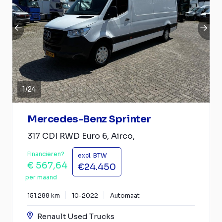
1
/
24
Mercedes-Benz Sprinter
317 CDI RWD Euro 6, Airco,
Financieren?
excl. BTW
€ 567,64
€24.450
per maand
151.288 km
10-2022
Automaat
Renault Used Trucks