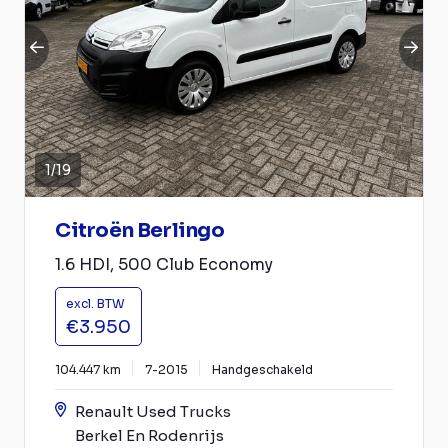
1
/
19
Citroën Berlingo
1.6 HDI, 500 Club Economy
excl. BTW
€3.950
104.447 km
7-2015
Handgeschakeld
Renault Used Trucks
Berkel En Rodenrijs