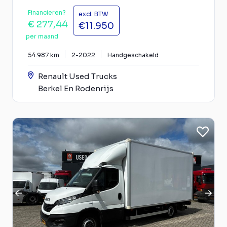
Financieren?
excl. BTW
€ 277,44
€11.950
per maand
54.987 km
2-2022
Handgeschakeld
Renault Used Trucks
Berkel En Rodenrijs