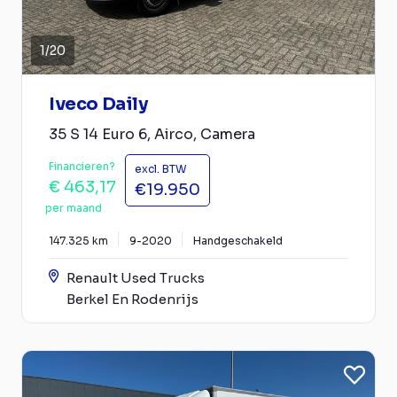
1
/
20
Iveco Daily
35 S 14 Euro 6, Airco, Camera
Financieren?
excl. BTW
€ 463,17
€19.950
per maand
147.325 km
9-2020
Handgeschakeld
Renault Used Trucks
Berkel En Rodenrijs