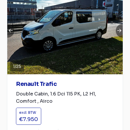
1
/
25
Renault Trafic
Double Cabin, 1.6 Dci 115 PK, L2 H1,
Comfort , Airco
excl. BTW
€7.950