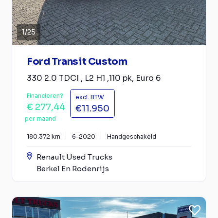
1
/
25
Ford Transit Custom
330 2.0 TDCI , L2 H1 ,110 pk, Euro 6
Financieren?
excl. BTW
€ 277,44
€11.950
per maand
180.372 km
6-2020
Handgeschakeld
Renault Used Trucks
Berkel En Rodenrijs