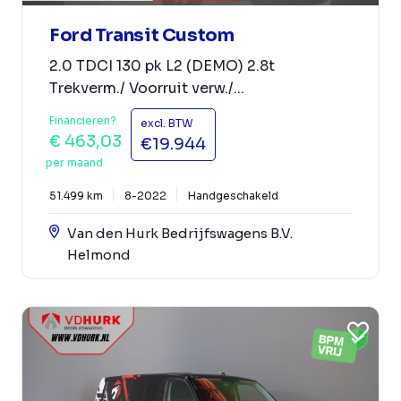
Ford Transit Custom
2.0 TDCI 130 pk L2 (DEMO) 2.8t
Trekverm./ Voorruit verw./...
Financieren?
excl. BTW
€ 463,03
€19.944
per maand
51.499 km
8-2022
Handgeschakeld
Van den Hurk Bedrijfswagens B.V.
Helmond