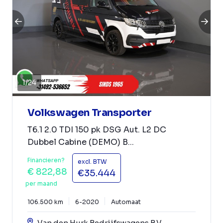
1
/
24
Volkswagen Transporter
T6.1 2.0 TDI 150 pk DSG Aut. L2 DC
Dubbel Cabine (DEMO) B...
Financieren?
excl. BTW
€ 822,88
€35.444
per maand
106.500 km
6-2020
Automaat
Van den Hurk Bedrijfswagens B.V.