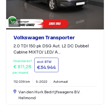
1
/
25
Volkswagen Transporter
2.0 TDI 150 pk DSG Aut. L2 DC Dubbel
Cabine MIXTO/ LED/ A...
Financieren?
excl. BTW
€ 811,28
€34.944
per maand
112.039 km
5-2022
Automaat
Van den Hurk Bedrijfswagens B.V.
Helmond