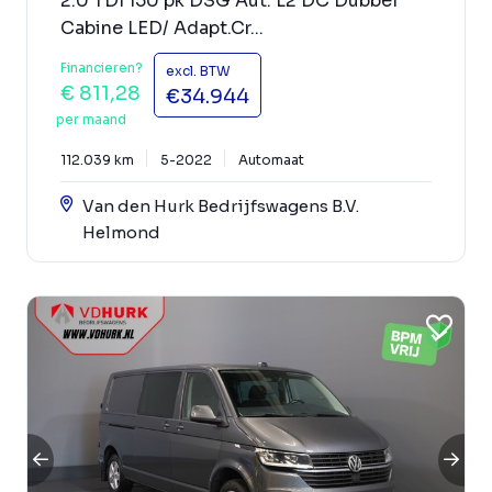
2.0 TDI 150 pk DSG Aut. L2 DC Dubbel
Cabine LED/ Adapt.Cr...
Financieren?
excl. BTW
€ 811,28
€34.944
per maand
112.039 km
5-2022
Automaat
Van den Hurk Bedrijfswagens B.V.
Helmond