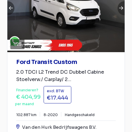
1
/
25
Ford Transit Custom
2.0 TDCI L2 Trend DC Dubbel Cabine
Stoelverw./ Carplay/ 2...
Financieren?
excl. BTW
€ 404,99
€17.444
per maand
102.887 km
8-2020
Handgeschakeld
Van den Hurk Bedrijfswagens B.V.