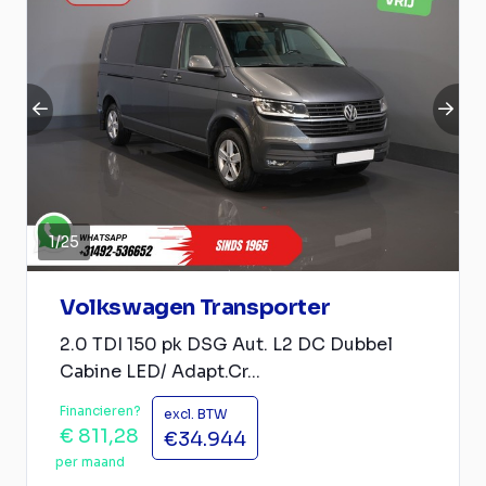
1
/
25
Volkswagen Transporter
2.0 TDI 150 pk DSG Aut. L2 DC Dubbel
Cabine LED/ Adapt.Cr...
Financieren?
excl. BTW
€ 811,28
€34.944
per maand