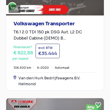
1
/
24
Volkswagen Transporter
T6.1 2.0 TDI 150 pk DSG Aut. L2 DC
Dubbel Cabine (DEMO) B...
Financieren?
excl. BTW
€ 822,88
€35.444
per maand
106.500 km
6-2020
Automaat
Van den Hurk Bedrijfswagens B.V.
Helmond