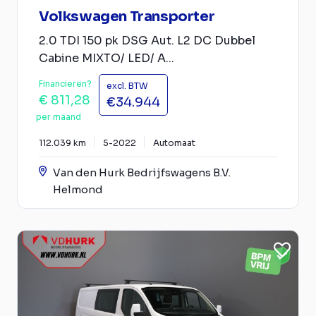
Volkswagen Transporter
2.0 TDI 150 pk DSG Aut. L2 DC Dubbel
Cabine MIXTO/ LED/ A...
Financieren?
excl. BTW
€ 811,28
€34.944
per maand
112.039 km
5-2022
Automaat
Van den Hurk Bedrijfswagens B.V.
Helmond