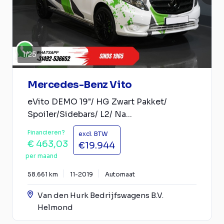
1
/
25
Mercedes-Benz Vito
eVito DEMO 19"/ HG Zwart Pakket/
Spoiler/Sidebars/ L2/ Na...
Financieren?
excl. BTW
€ 463,03
€19.944
per maand
58.661 km
11-2019
Automaat
Van den Hurk Bedrijfswagens B.V.
Helmond