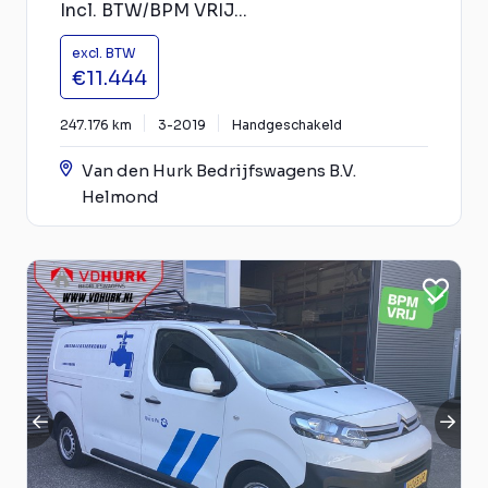
Incl. BTW/BPM VRIJ...
excl. BTW
€11.444
247.176 km
3-2019
Handgeschakeld
Van den Hurk Bedrijfswagens B.V.
Helmond