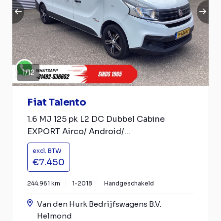
1
/
12
Fiat Talento
1.6 MJ 125 pk L2 DC Dubbel Cabine
EXPORT Airco/ Android/...
excl. BTW
€7.450
244.961 km
1-2018
Handgeschakeld
Van den Hurk Bedrijfswagens B.V.
Helmond