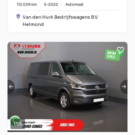
112.039 km
5-2022
Automaat
Van den Hurk Bedrijfswagens B.V.
Helmond
1
/
25