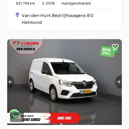
631.749 km
2-2018
Handgeschakeld
Van den Hurk Bedrijfswagens B.V.
Helmond
1
/
25