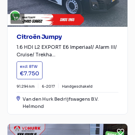
1
/
14
Citroën Jumpy
1.6 HDI L2 EXPORT E6 Imperiaal/ Alarm III/
Cruise/ Trekha...
excl. BTW
€7.750
91.294 km
6-2017
Handgeschakeld
Van den Hurk Bedrijfswagens B.V.
Helmond