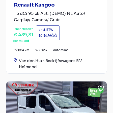
Renault Kangoo
1.5 dCi 95 pk Aut. (DEMO) NL Auto/
Carplay/ Camera/ Cruis...
Financieren?
excl. BTW
€ 439,81
€18.944
per maand
77.824 km
7-2023
Automaat
Van den Hurk Bedrijfswagens B.V.
Helmond