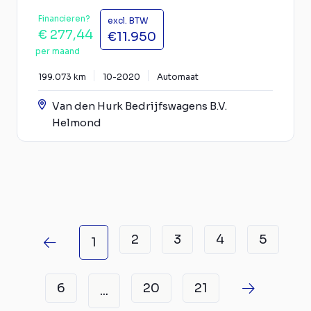
Financieren?
excl. BTW
€ 277,44
€11.950
per maand
199.073 km
10-2020
Automaat
Van den Hurk Bedrijfswagens B.V.
Helmond
2
3
4
5
1
6
20
21
...