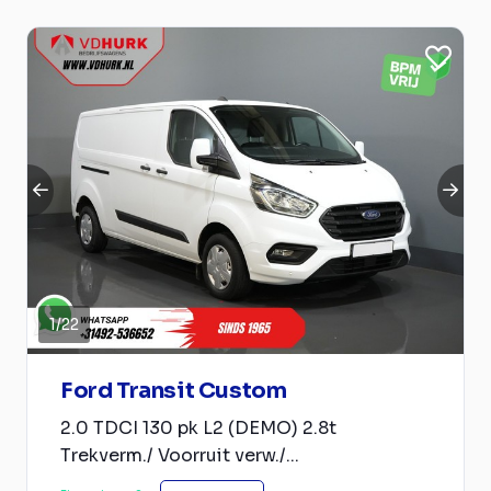
1
/
22
Ford Transit Custom
2.0 TDCI 130 pk L2 (DEMO) 2.8t
Trekverm./ Voorruit verw./...