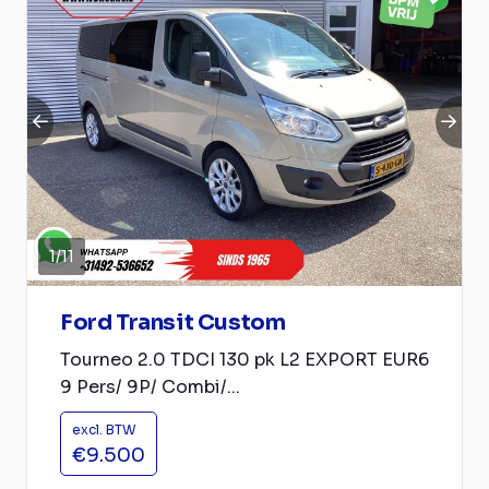
1
/
11
Ford Transit Custom
Tourneo 2.0 TDCI 130 pk L2 EXPORT EUR6
9 Pers/ 9P/ Combi/...
excl. BTW
€9.500