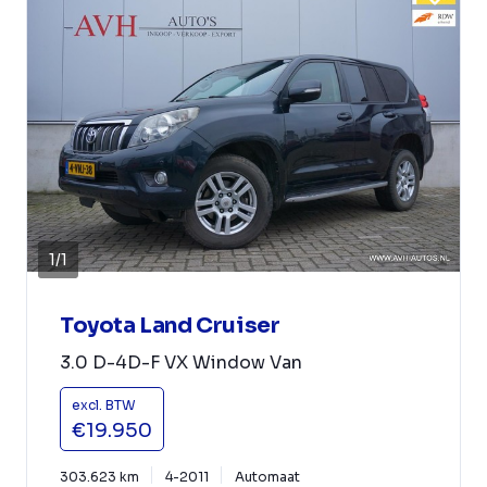
1
/
1
Toyota Land Cruiser
3.0 D-4D-F VX Window Van
excl. BTW
€19.950
303.623 km
4-2011
Automaat