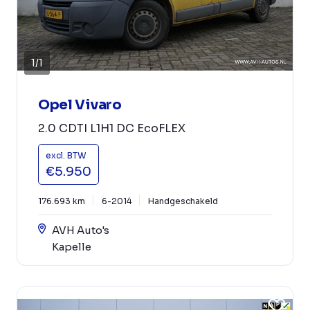
1
/
1
Opel Vivaro
2.0 CDTI L1H1 DC EcoFLEX
excl. BTW
€5.950
176.693 km
6-2014
Handgeschakeld
AVH Auto's
Kapelle