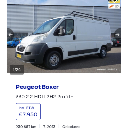
1
/
24
Peugeot Boxer
330 2.2 HDI L2H2 Profit+
incl. BTW
€7.950
230.657 km
7-2013
Onbekend