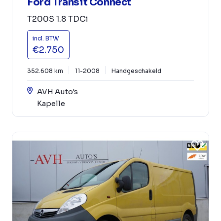
Ford Transit Connect
T200S 1.8 TDCi
incl. BTW
€2.750
352.608 km
11-2008
Handgeschakeld
AVH Auto's
Kapelle