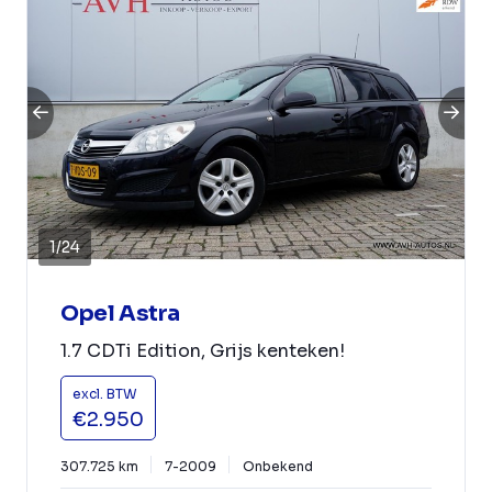
1
/
24
Opel Astra
1.7 CDTi Edition, Grijs kenteken!
excl. BTW
€2.950
307.725 km
7-2009
Onbekend