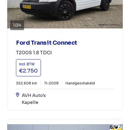
1
/
24
Ford Transit Connect
T200S 1.8 TDCi
incl. BTW
€2.750
352.608 km
11-2008
Handgeschakeld
AVH Auto's
Kapelle