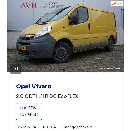
1
/
1
Opel Vivaro
2.0 CDTI L1H1 DC EcoFLEX
excl. BTW
€5.950
176.693 km
6-2014
Handgeschakeld