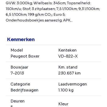
GVW: 3.000kg; Wielbasis: 345cm; Topsnelheid:
150km/u; Stof; 3 zitplaatsen; 7,5 l/100km; 9,3 l/100km;
6,5 l/100km; 199 g/km CO₂; Euro 5;
Onderhoudsboekjes aanwezig; APK...
Kenmerken
Model
Kenteken
Peugeot Boxer
VD-822-X
Bouwjaar
Km. stand
7-2013
230.657 km
Categorie
Laadvermogen
Bedrijfswagen
1.100 kg
Deuren
Kleur