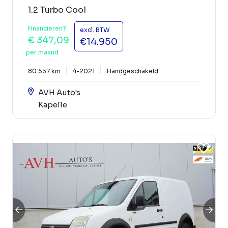
1.2 Turbo Cool
Financieren?
excl. BTW
€ 347,09
€14.950
per maand
80.537 km
4-2021
Handgeschakeld
AVH Auto's
Kapelle