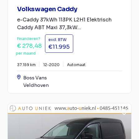
Volkswagen Caddy
e-Caddy 37kWh 113PK L2H1 Elektrisch
Caddy ABT Maxi 37,3kW...
Financieren?
excl. BTW
€ 278,48
€11.995
per maand
37.159 km
12-2020
Automaat
Boss Vans
Veldhoven