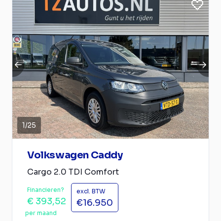
1
/
25
Volkswagen Caddy
Cargo 2.0 TDI Comfort
Financieren?
excl. BTW
€ 393,52
€16.950
per maand