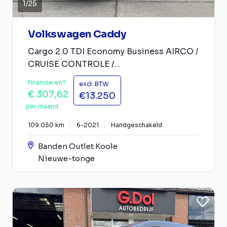
1
/
25
Volkswagen Caddy
Cargo 2.0 TDI Economy Business AIRCO /
CRUISE CONTROLE /...
Financieren?
excl. BTW
€ 307,62
€13.250
per maand
109.050 km
6-2021
Handgeschakeld
Banden Outlet Koole
Nieuwe-tonge