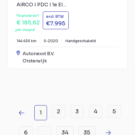
AIRCO I PDC I 1e EI...
Financieren?
excl. BTW
€ 185,62
€7.995
per maand
144.435 km
5-2020
Handgeschakeld
Autonexxt B.V.
Oisterwijk
2
3
4
5
1
6
34
35
...