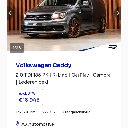
1
/
25
Volkswagen Caddy
2.0 TDI 185 PK | R-Line | CarPlay | Camera
| Lederen bekl...
excl. BTW
€18.945
139.536 km
2-2016
Handgeschakeld
AV Automotive