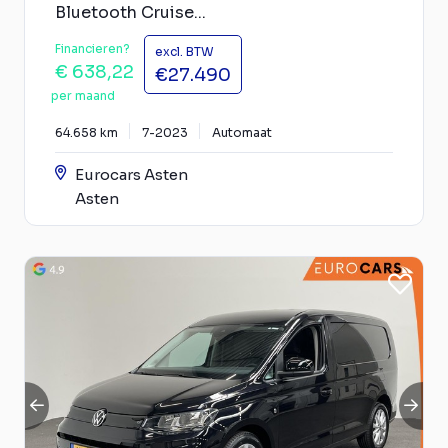
Bluetooth Cruise...
Financieren?
excl. BTW
€ 638,22
€27.490
per maand
64.658 km
7-2023
Automaat
Eurocars Asten
Asten