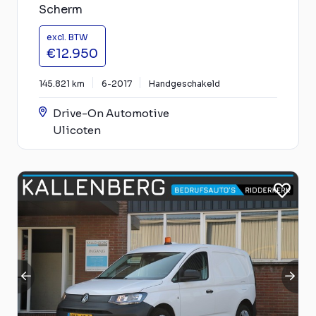
Scherm
excl. BTW
€12.950
145.821 km
6-2017
Handgeschakeld
Drive-On Automotive
Ulicoten