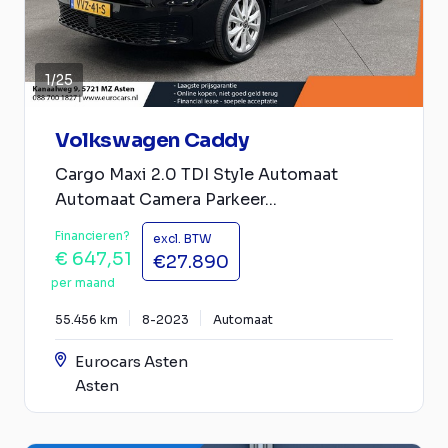
1
/
25
Volkswagen Caddy
Cargo Maxi 2.0 TDI Style Automaat
Automaat Camera Parkeer...
Financieren?
excl. BTW
€ 647,51
€27.890
per maand
55.456 km
8-2023
Automaat
Eurocars Asten
Asten