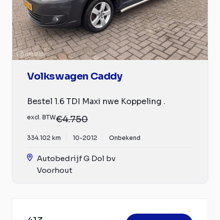
Volkswagen Caddy
Bestel 1.6 TDI Maxi nwe Koppeling .
excl. BTW
€4.750
334.102 km
10-2012
Onbekend
Autobedrijf G Dol bv
Voorhout