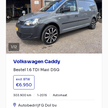
1
/
12
Volkswagen Caddy
Bestel 1.6 TDI Maxi DSG
excl. BTW
€6.950
303.900 km
1-2015
Automaat
Autobedrijf G Dol bv