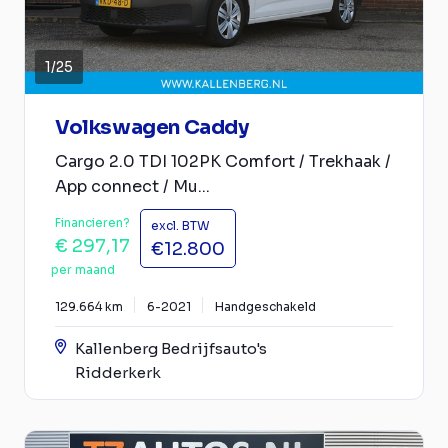
1
/
25
Volkswagen Caddy
Cargo 2.0 TDI 102PK Comfort / Trekhaak /
App connect / Mu...
Financieren?
excl. BTW
€ 297,17
€12.800
per maand
129.664 km
6-2021
Handgeschakeld
Kallenberg Bedrijfsauto's
Ridderkerk