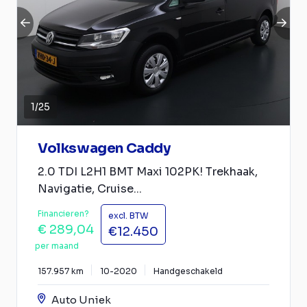
1
/
25
Volkswagen Caddy
2.0 TDI L2H1 BMT Maxi 102PK! Trekhaak,
Navigatie, Cruise...
Financieren?
excl. BTW
€ 289,04
€12.450
per maand
157.957 km
10-2020
Handgeschakeld
Auto Uniek