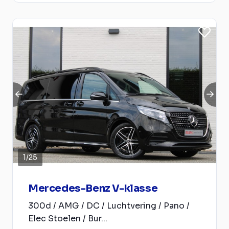
1
/
25
Mercedes-Benz V-klasse
300d / AMG / DC / Luchtvering / Pano /
Elec Stoelen / Bur...