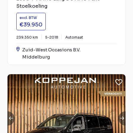
Stoelkoeling
excl. BTW
€39.950
239.350 km
5-2018
Automaat
Zuid-West Occasions B.V.
Middelburg