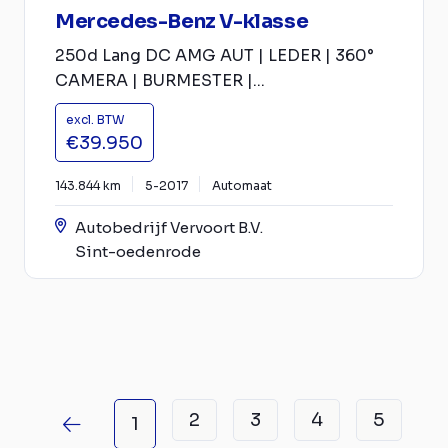
Mercedes-Benz V-klasse
250d Lang DC AMG AUT | LEDER | 360°
CAMERA | BURMESTER |...
excl. BTW
€39.950
143.844 km
5-2017
Automaat
Autobedrijf Vervoort B.V.
Sint-oedenrode
2
3
4
5
1