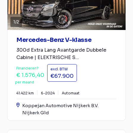
1
/
2
Mercedes-Benz V-klasse
300d Extra Lang Avantgarde Dubbele
Cabine | ELEKTRISCHE S...
Financieren?
excl. BTW
€ 1.576,40
€67.900
per maand
41.422 km
6-2024
Automaat
Koppejan Automotive Nijkerk B.V.
Nijkerk Gld