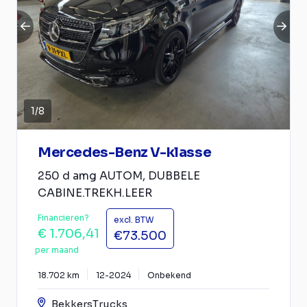
1
/
8
Mercedes-Benz V-klasse
250 d amg AUTOM, DUBBELE
CABINE.TREKH.LEER
Financieren?
excl. BTW
€ 1.706,41
€73.500
per maand
18.702 km
12-2024
Onbekend
BekkersTrucks