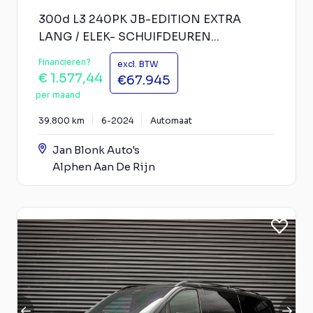
300d L3 240PK JB-EDITION EXTRA
LANG / ELEK- SCHUIFDEUREN...
Financieren?
excl. BTW
€ 1.577,44
€67.945
per maand
39.800 km
6-2024
Automaat
Jan Blonk Auto's
Alphen Aan De Rijn