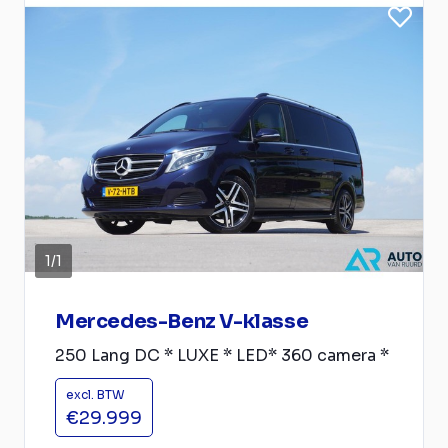
1
/
1
Mercedes-Benz V-klasse
250 Lang DC * LUXE * LED* 360 camera *
excl. BTW
€29.999