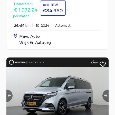
Financieren?
excl. BTW
€ 1.972,24
€84.950
per maand
26.481 km
10-2024
Automaat
Mavo Auto
Wijk En Aalburg