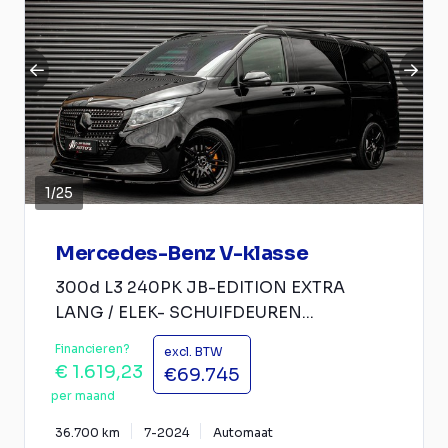
1
/
25
Mercedes-Benz V-klasse
300d L3 240PK JB-EDITION EXTRA
LANG / ELEK- SCHUIFDEUREN...
Financieren?
excl. BTW
€ 1.619,23
€69.745
per maand
36.700 km
7-2024
Automaat