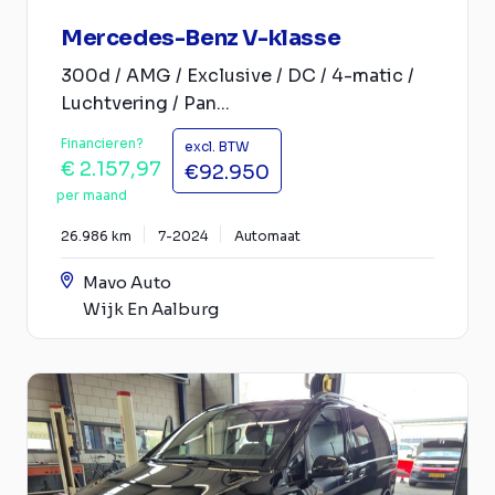
Mercedes-Benz V-klasse
300d / AMG / Exclusive / DC / 4-matic /
Luchtvering / Pan...
Financieren?
excl. BTW
€ 2.157,97
€92.950
per maand
26.986 km
7-2024
Automaat
Mavo Auto
Wijk En Aalburg