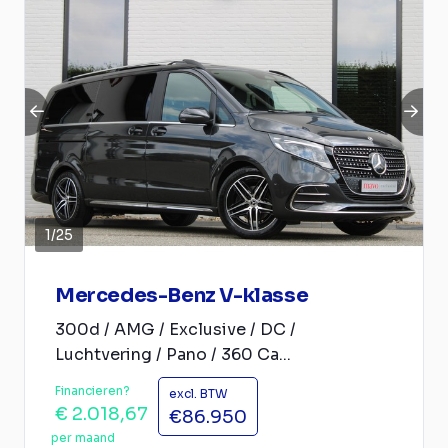
1
/
25
Mercedes-Benz V-klasse
300d / AMG / Exclusive / DC /
Luchtvering / Pano / 360 Ca...
Financieren?
excl. BTW
€ 2.018,67
€86.950
per maand