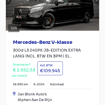
1
/
25
Mercedes-Benz V-klasse
300d L3 240PK JB-EDITION EXTRA
LANG INCL. BTW EN BPM / EL...
Financieren?
incl. BTW
€ 2.552,53
€109.945
per maand
36.895 km
6-2024
Automaat
Jan Blonk Auto's
Alphen Aan De Rijn