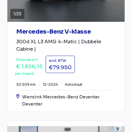
1
/
25
Mercedes-Benz V-klasse
300d XL L3 AMG 4-Matic | Dubbele
Cabine |
Financieren?
excl. BTW
€ 1.856,15
€79.950
per maand
30.509 km
12-2024
Automaat
Wensink Mercedes-Benz Deventer
Deventer