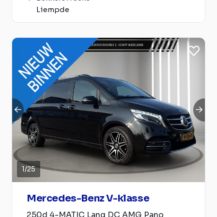
Liempde
1
/
25
Mercedes-Benz V-klasse
250d 4-MATIC Lang DC AMG Pano