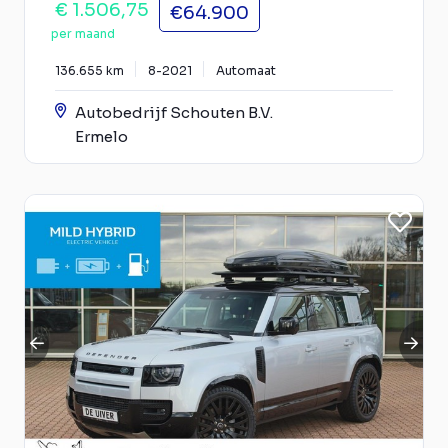
€ 1.506,75
€64.900
per maand
136.655 km
8-2021
Automaat
Autobedrijf Schouten B.V.
Ermelo