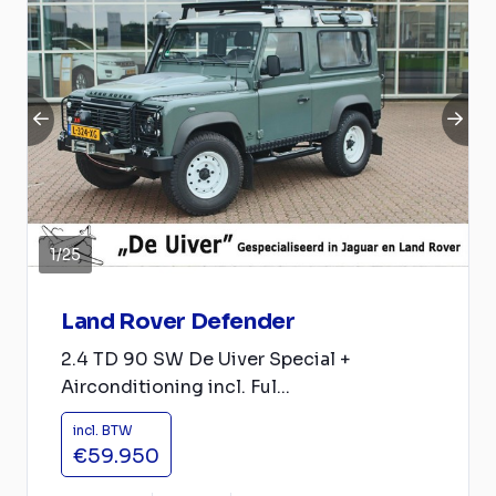
1
/
25
Land Rover Defender
2.4 TD 90 SW De Uiver Special +
Airconditioning incl. Ful...
incl. BTW
€59.950