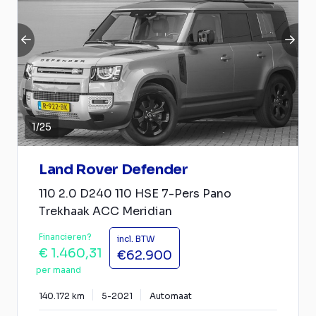
1
/
25
Land Rover Defender
110 2.0 D240 110 HSE 7-Pers Pano
Trekhaak ACC Meridian
Financieren?
incl. BTW
€ 1.460,31
€62.900
per maand
140.172 km
5-2021
Automaat