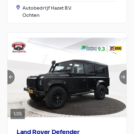
Autobedrijf Hazet B.V.
Ochten
1
/
25
Land Rover Defender