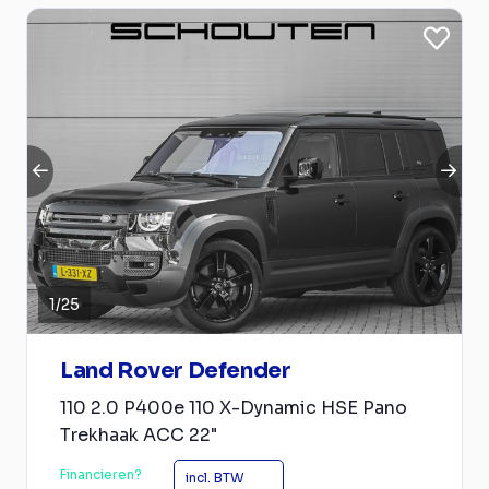
1
/
25
Land Rover Defender
110 2.0 P400e 110 X-Dynamic HSE Pano
Trekhaak ACC 22"
Financieren?
incl. BTW