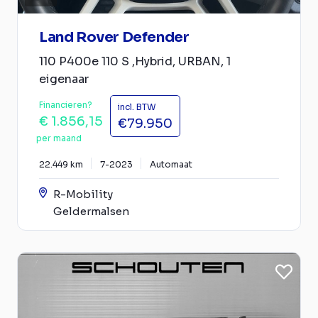
Land Rover Defender
110 P400e 110 S ,Hybrid, URBAN, 1
eigenaar
Financieren?
incl. BTW
€ 1.856,15
€79.950
per maand
22.449 km
7-2023
Automaat
R-Mobility
Geldermalsen