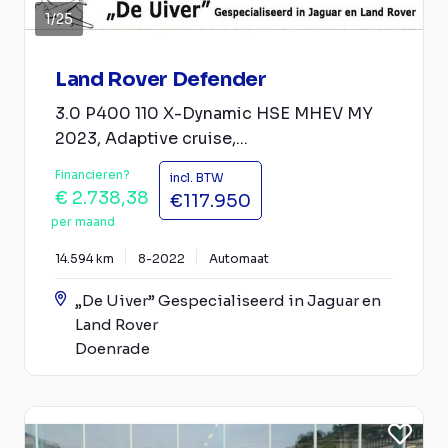
1
/
25
Land Rover Defender
3.0 P400 110 X-Dynamic HSE MHEV MY
2023, Adaptive cruise,...
Financieren?
incl. BTW
€ 2.738,38
€117.950
per maand
14.594 km
8-2022
Automaat
„De Uiver” Gespecialiseerd in Jaguar en
Land Rover
Doenrade