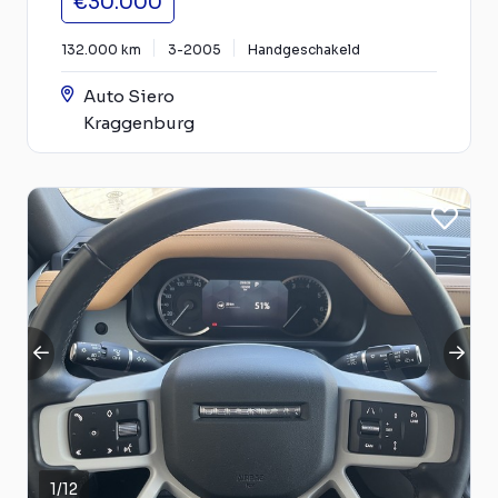
€30.000
132.000 km
3-2005
Handgeschakeld
Auto Siero
Kraggenburg
1
/
12