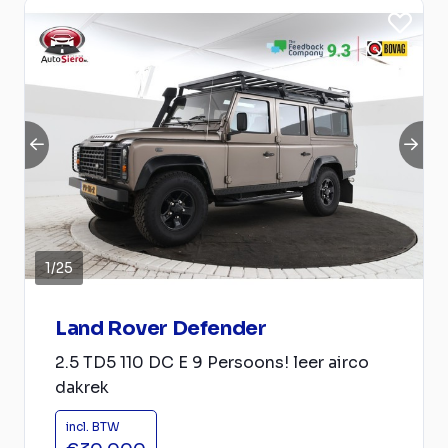
1
/
25
Land Rover Defender
2.5 TD5 110 DC E 9 Persoons! leer airco
dakrek
incl. BTW