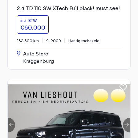
2.4 TD 110 SW XTech Full black! must see!
incl. BTW
€60.000
132.500 km
9-2009
Handgeschakeld
Auto Siero
Kraggenburg