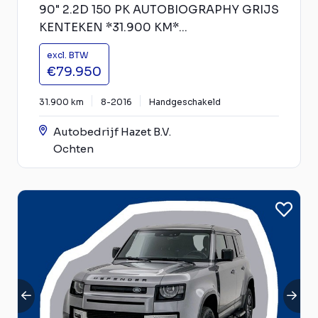
90" 2.2D 150 PK AUTOBIOGRAPHY GRIJS
KENTEKEN *31.900 KM*...
excl. BTW
€79.950
31.900 km
8-2016
Handgeschakeld
Autobedrijf Hazet B.V.
Ochten