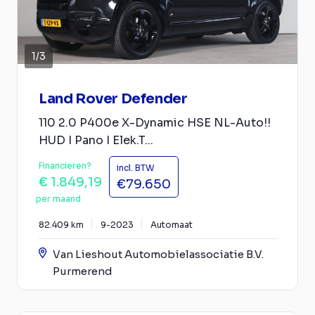
1
/
3
Land Rover Defender
110 2.0 P400e X-Dynamic HSE NL-Auto!!
HUD I Pano I Elek.T...
Financieren?
incl. BTW
€ 1.849,19
€79.650
per maand
82.409 km
9-2023
Automaat
Van Lieshout Automobielassociatie B.V.
Purmerend