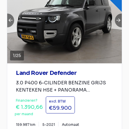
1
/
25
Land Rover Defender
3.0 P400 6-CILINDER BENZINE GRIJS
KENTEKEN HSE + PANORAMA...
Financieren?
excl. BTW
€ 1.390,66
€59.900
per maand
159.987 km
5-2021
Automaat