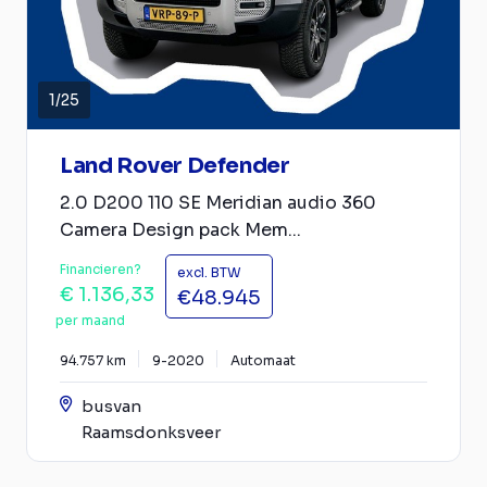
1
/
25
Land Rover Defender
2.0 D200 110 SE Meridian audio 360
Camera Design pack Mem...
Financieren?
excl. BTW
€ 1.136,33
€48.945
per maand
94.757 km
9-2020
Automaat
busvan
Raamsdonksveer