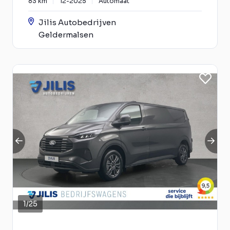
83 km
12-2025
Automaat
Jilis Autobedrijven
Geldermalsen
1
/
25