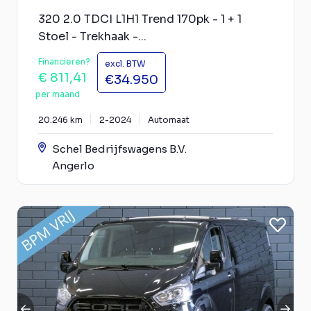
320 2.0 TDCI L1H1 Trend 170pk - 1 + 1
Stoel - Trekhaak -...
Financieren?
excl. BTW
€ 811,41
€34.950
per maand
20.246 km
2-2024
Automaat
Schel Bedrijfswagens B.V.
Angerlo