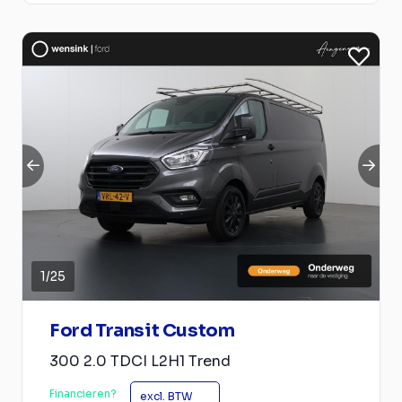
1
/
25
Ford Transit Custom
300 2.0 TDCI L2H1 Trend
Financieren?
excl. BTW