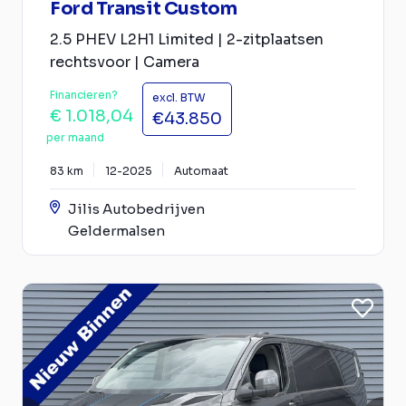
Ford Transit Custom
2.5 PHEV L2H1 Limited | 2-zitplaatsen
rechtsvoor | Camera
Financieren?
excl. BTW
€ 1.018,04
€43.850
per maand
83 km
12-2025
Automaat
Jilis Autobedrijven
Geldermalsen