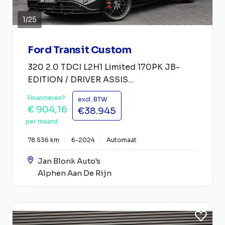
1
/
25
Ford Transit Custom
320 2.0 TDCI L2H1 Limited 170PK JB-
EDITION / DRIVER ASSIS...
Financieren?
excl. BTW
€ 904,16
€38.945
per maand
78.536 km
6-2024
Automaat
Jan Blonk Auto's
Alphen Aan De Rijn