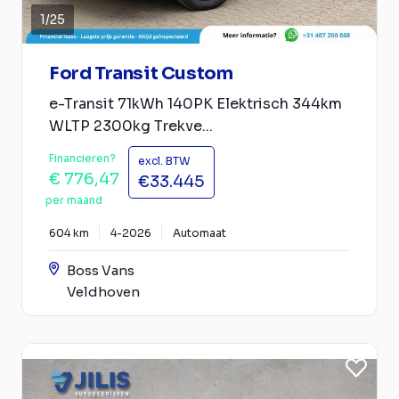
1
/
25
Ford Transit Custom
e-Transit 71kWh 140PK Elektrisch 344km
WLTP 2300kg Trekve...
Financieren?
excl. BTW
€ 776,47
€33.445
per maand
604 km
4-2026
Automaat
Boss Vans
Veldhoven