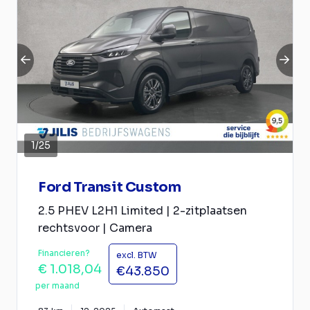
1
/
25
Ford Transit Custom
2.5 PHEV L2H1 Limited | 2-zitplaatsen
rechtsvoor | Camera
Financieren?
excl. BTW
€ 1.018,04
€43.850
per maand