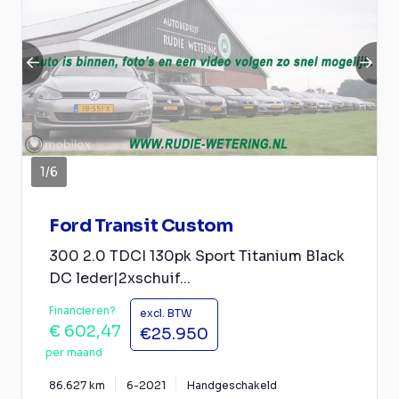
1
/
6
Ford Transit Custom
300 2.0 TDCI 130pk Sport Titanium Black
DC leder|2xschuif...
Financieren?
excl. BTW
€ 602,47
€25.950
per maand
86.627 km
6-2021
Handgeschakeld