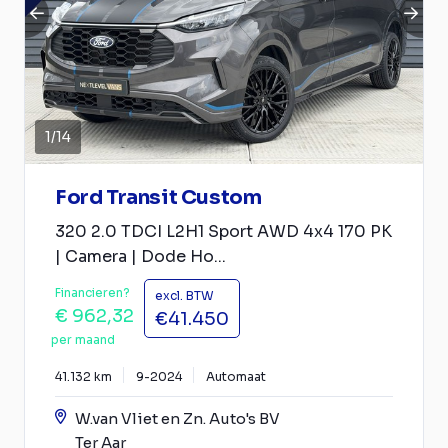
1
/
14
Ford Transit Custom
320 2.0 TDCI L2H1 Sport AWD 4x4 170 PK
| Camera | Dode Ho...
Financieren?
excl. BTW
€ 962,32
€41.450
per maand
41.132 km
9-2024
Automaat
W.van Vliet en Zn. Auto's BV
Ter Aar