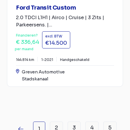
Ford Transit Custom
2.0 TDCI L1H1 | Airco | Cruise | 3 Zits |
Parkeersens. |...
Financieren?
excl. BTW
€ 336,64
€14.500
per maand
144.814 km
1-2021
Handgeschakeld
Greven Automotive
Stadskanaal
2
3
4
5
1