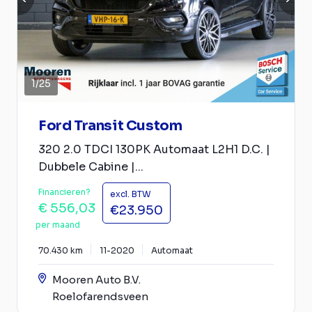
1
/
25
Ford Transit Custom
320 2.0 TDCI 130PK Automaat L2H1 D.C. |
Dubbele Cabine |...
Financieren?
excl. BTW
€ 556,03
€23.950
per maand
70.430 km
11-2020
Automaat
Mooren Auto B.V.
Roelofarendsveen