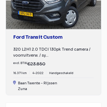
Ford Transit Custom
320 L2H1 2.0 TDCI 130pk Trend camera /
voorruitverw. / sy...
excl. BTW
€23.850
16.371 km
4-2022
Handgeschakeld
Baan Twente - Rijssen
Zuna