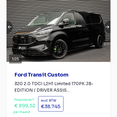
1
/
25
Ford Transit Custom
320 2.0 TDCI L2H1 Limited 170PK JB-
EDITION / DRIVER ASSIS...
Financieren?
excl. BTW
€ 899,52
€38.745
per maand