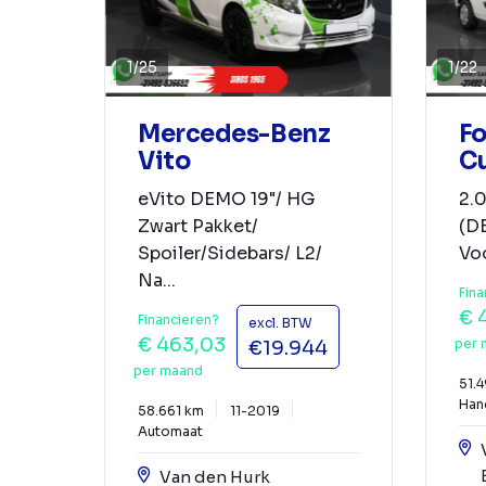
1
/
22
1
/
25
Fo
Mercedes-Benz
C
Vito
2.0
eVito DEMO 19"/ HG
(D
Zwart Pakket/
Voo
Spoiler/Sidebars/ L2/
Na...
Fina
€ 
Financieren?
excl. BTW
€ 463,03
per 
€19.944
per maand
51.
Han
58.661 km
11-2019
Automaat
Van den Hurk