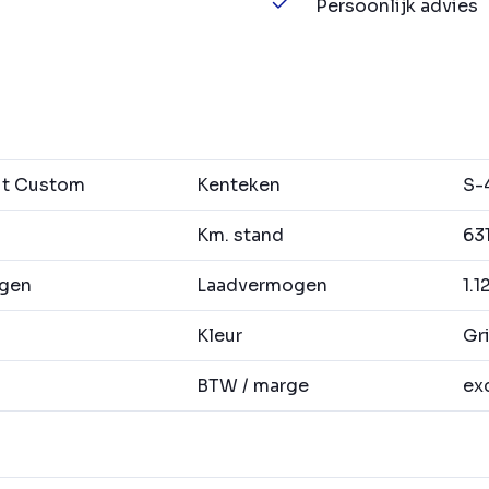
Persoonlijk advies
it Custom
Kenteken
S-
Km. stand
63
agen
Laadvermogen
1.1
Kleur
Gri
BTW / marge
exc