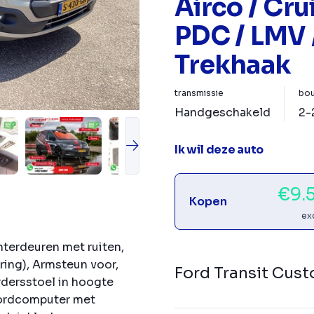
Airco / Cru
PDC / LMV 
Trekhaak
transmissie
bou
Handgeschakeld
2-
Ik wil deze auto
€9.
Kopen
ex
hterdeuren met ruiten,
ering), Armsteun voor,
Ford Transit Cus
dersstoel in hoogte
oordcomputer met