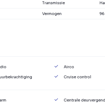
Transmissie
Han
Vermogen
96 
dio
Airco
uurbekrachtiging
Cruise control
arm
Centrale deurvergend