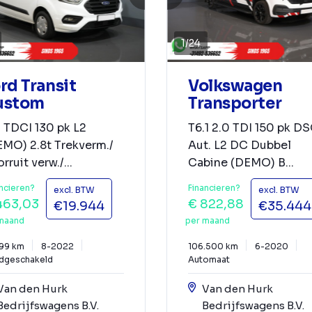
1
/
24
rd Transit
Volkswagen
ustom
Transporter
 TDCI 130 pk L2
T6.1 2.0 TDI 150 pk D
EMO) 2.8t Trekverm./
Aut. L2 DC Dubbel
rruit verw./...
Cabine (DEMO) B...
ncieren?
Financieren?
excl. BTW
excl. BTW
463,03
€ 822,88
€19.944
€35.444
maand
per maand
499 km
8-2022
106.500 km
6-2020
dgeschakeld
Automaat
Van den Hurk
Van den Hurk
Bedrijfswagens B.V.
Bedrijfswagens B.V.