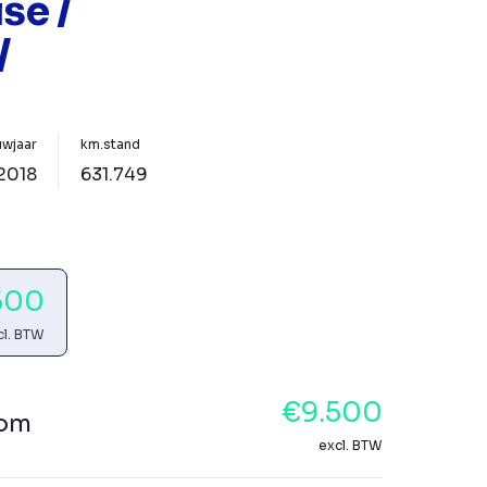
ise /
/
wjaar
km.stand
2018
631.749
500
cl. BTW
€9.500
tom
excl. BTW