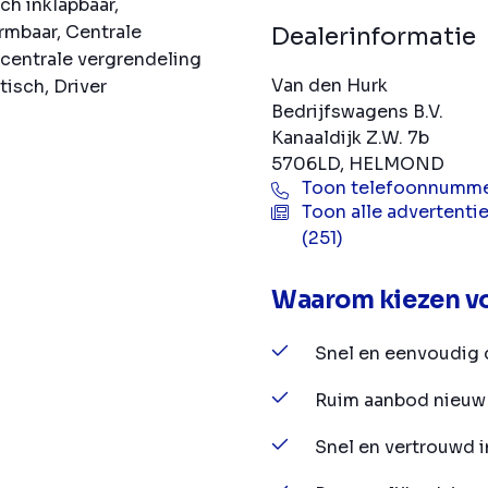
ch inklapbaar,
rmbaar, Centrale
Dealerinformatie
centrale vergrendeling
Van den Hurk
isch, Driver
Bedrijfswagens B.V.
Kanaaldijk Z.W. 7b
5706LD, HELMOND
Toon telefoonnumm
Toon alle advertenti
(251)
Waarom kiezen vo
Snel en eenvoudig 
Ruim aanbod nieuw 
Snel en vertrouwd 