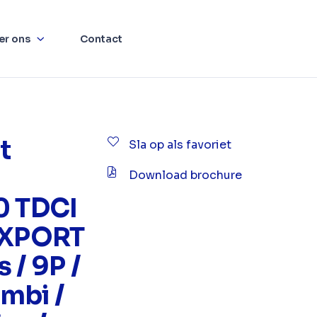
er ons
Contact
t
Sla op als favoriet
Download brochure
0 TDCI
 EXPORT
 / 9P /
mbi /