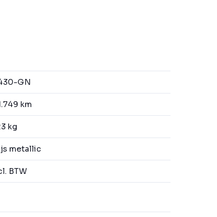
430-GN
1.749 km
23 kg
js metallic
l. BTW