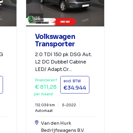
1
/
25
Volkswagen
Transporter
SG
2.0 TDI 150 pk DSG Aut.
L2 DC Dubbel Cabine
LED/ Adapt.Cr...
Financieren?
excl. BTW
€ 811,28
€34.944
per maand
112.039 km
5-2022
Automaat
Van den Hurk
Bedrijfswagens B.V.