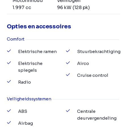
Motorinhoud
Vermogen
1.997 cc
96 kW (128 pk)
Opties en accessoires
Comfort
Elektrische ramen
Stuurbekrachtiging
Elektrische
Airco
spiegels
Cruise control
Radio
Veiligheidssystemen
ABS
Centrale
deurvergendeling
Airbag