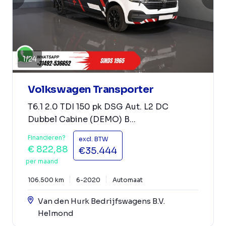
1
/
24
Volkswagen Transporter
T6.1 2.0 TDI 150 pk DSG Aut. L2 DC
Dubbel Cabine (DEMO) B...
Financieren?
excl. BTW
€ 822,88
€35.444
per maand
106.500 km
6-2020
Automaat
Van den Hurk Bedrijfswagens B.V.
Helmond