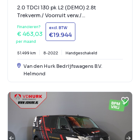
2.0 TDCI 130 pk L2 (DEMO) 2.8t
Trekverm./ Voorruit verw./...
Financieren?
excl. BTW
€ 463,03
€19.944
per maand
51.499 km
8-2022
Handgeschakeld
Van den Hurk Bedrijfswagens B.V.
Helmond