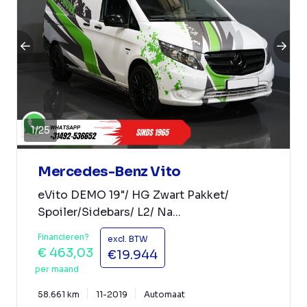
1
/
25
Mercedes-Benz Vito
eVito DEMO 19"/ HG Zwart Pakket/
Spoiler/Sidebars/ L2/ Na...
Financieren?
excl. BTW
€ 463,03
€19.944
per maand
58.661 km
11-2019
Automaat