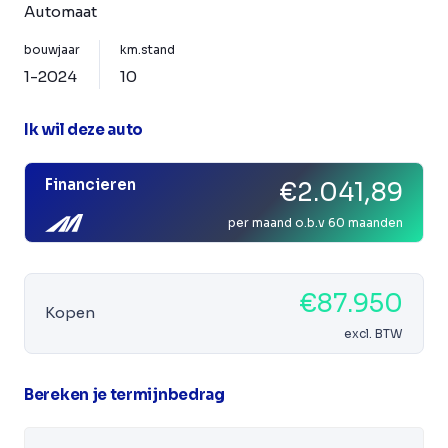
Automaat
bouwjaar
km.stand
1-2024
10
Ik wil deze auto
Financieren
€2.041,89
per maand o.b.v 60 maanden
€87.950
Kopen
excl. BTW
Bereken je termijnbedrag