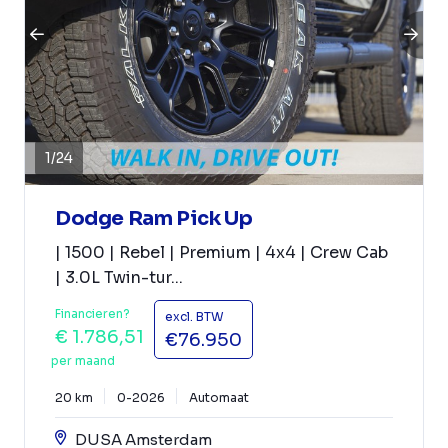
1
/
24
Dodge Ram Pick Up
| 1500 | Rebel | Premium | 4x4 | Crew Cab
| 3.0L Twin-tur...
Financieren?
excl. BTW
€ 1.786,51
€76.950
per maand
20 km
0-2026
Automaat
DUSA Amsterdam