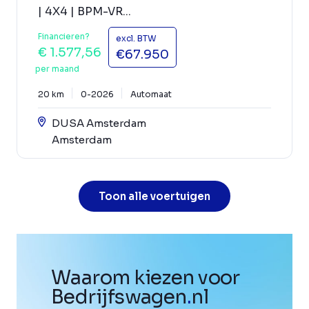
| 4X4 | BPM-VR...
Financieren?
excl. BTW
€ 1.577,56
€67.950
per maand
20 km
0-2026
Automaat
DUSA Amsterdam
Amsterdam
Toon alle voertuigen
Waarom kiezen voor
Bedrijfswagen
.
nl