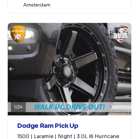
Amsterdam
1
/
24
Dodge Ram Pick Up
1500 | Laramie | Night | 3.0L I6 Hurricane