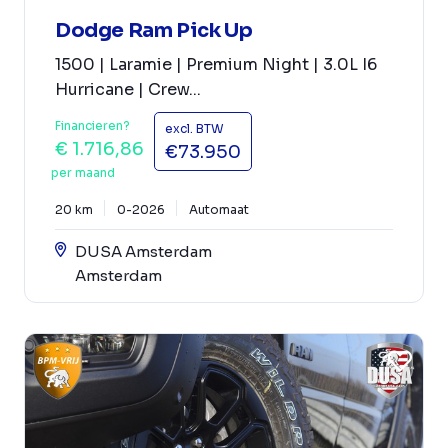
Dodge Ram Pick Up
1500 | Laramie | Premium Night | 3.0L I6
Hurricane | Crew...
Financieren?
excl. BTW
€ 1.716,86
€73.950
per maand
20 km
0-2026
Automaat
DUSA Amsterdam
Amsterdam