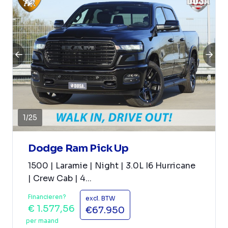
1
/
25
Dodge Ram Pick Up
1500 | Laramie | Night | 3.0L I6 Hurricane
| Crew Cab | 4...
Financieren?
excl. BTW
€ 1.577,56
€67.950
per maand