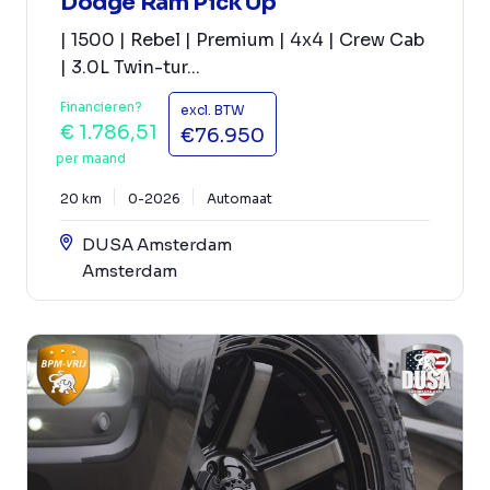
Dodge Ram Pick Up
| 1500 | Rebel | Premium | 4x4 | Crew Cab
| 3.0L Twin-tur...
Financieren?
excl. BTW
€ 1.786,51
€76.950
per maand
20 km
0-2026
Automaat
DUSA Amsterdam
Amsterdam