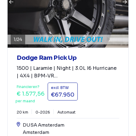
1
/
24
Dodge Ram Pick Up
1500 | Laramie | Night | 3.0L I6 Hurricane
| 4X4 | BPM-VR...
Financieren?
excl. BTW
€ 1.577,56
€67.950
per maand
20 km
0-2026
Automaat
DUSA Amsterdam
Amsterdam