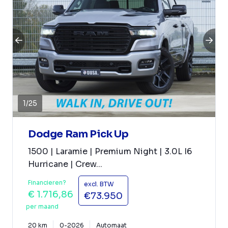
1
/
25
Dodge Ram Pick Up
1500 | Laramie | Premium Night | 3.0L I6
Hurricane | Crew...
Financieren?
excl. BTW
€ 1.716,86
€73.950
per maand
20 km
0-2026
Automaat