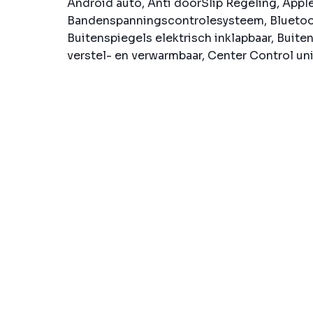
Android auto, Anti doorSlip Regeling, Apple
Bandenspanningscontrolesysteem, Bluetoot
Buitenspiegels elektrisch inklapbaar, Buite
verstel- en verwarmbaar, Center Control unit