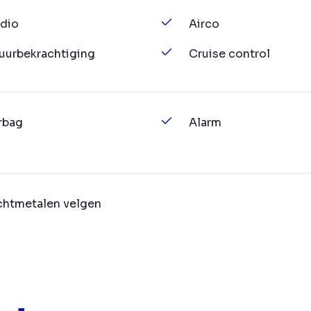
dio
Airco
uurbekrachtiging
Cruise control
rbag
Alarm
chtmetalen velgen