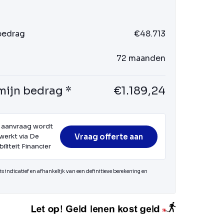
 bedrag
€48.713
72 maanden
mijn bedrag *
€1.189,24
 aanvraag wordt
Vraag offerte aan
werkt via De
iliteit Financier
s indicatief en afhankelijk van een definitieve berekening en