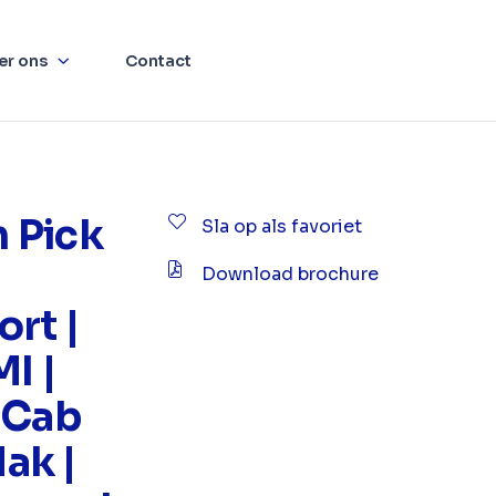
er ons
Contact
 Pick
Sla op als favoriet
Download brochure
rt |
MI |
 Cab
ak |