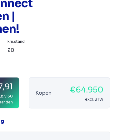
onnect
n |
nen!
km.stand
20
7,91
€64.950
Kopen
.b.v 60
excl. BTW
aanden
ag