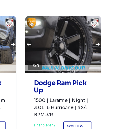
1
/
24
k
Dodge Ram Pick
Up
ium
1500 | Laramie | Night |
L
3.0L I6 Hurricane | 4X4 |
BPM-VR...
Financieren?
excl. BTW