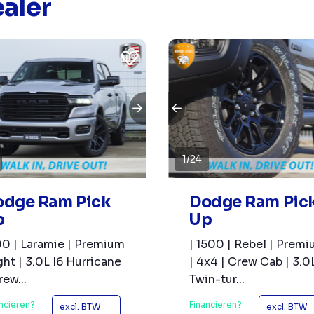
aler
1
/
24
odge Ram Pick
Dodge Ram Pic
p
Up
0 | Laramie | Premium
| 1500 | Rebel | Prem
ht | 3.0L I6 Hurricane
| 4x4 | Crew Cab | 3.0
rew...
Twin-tur...
ncieren?
Financieren?
excl. BTW
excl. BTW