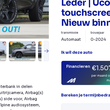
Leder | Uc
touchscree
Nieuw bin
transmissie
bouwjaar
Automaat
0-2024
Ik wil deze auto
Financieren
€1.50
per maand o
m
hterbank in delen
itrijcamera, Airbag(s)
Bereken je termijnbedr
) side voor, Airbag
 Alpine audiosysteem,