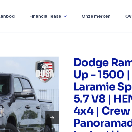
Aanbod
Financial lease
Onze merken
Ov
Dodge Ram
Up - 1500 |
Laramie Spo
5.7 V8 | HE
4x4 | Crew
Panoramad