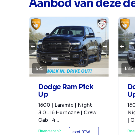
Aanbod van deze de
1
/
25
1
/
25
Dodge Ram Pick
D
Up
U
1500 | Laramie | Night |
150
3.0L I6 Hurricane | Crew
Nig
Cab | 4...
| C
Financieren?
Fina
excl. BTW