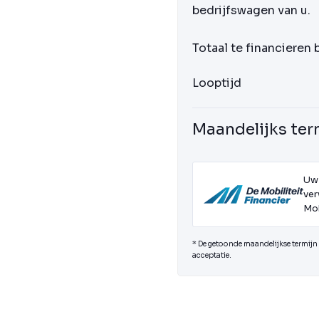
bedrijfswagen van u.
Totaal te financieren
Looptijd
Maandelijks ter
Uw
ver
Mob
* De getoonde maandelijkse termijn i
acceptatie.