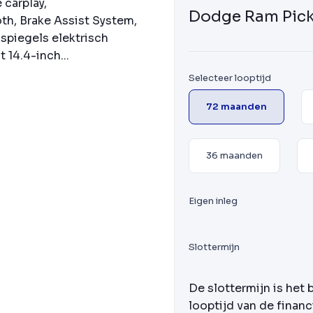
 carplay,
Dodge Ram Pic
h, Brake Assist System,
nspiegels elektrisch
 14.4-inch...
Selecteer looptijd
72 maanden
36 maanden
Eigen inleg
Slottermijn
De slottermijn is het 
looptijd van de financ