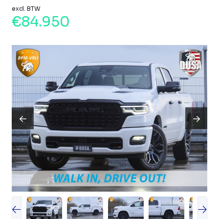
excl. BTW
€84.950