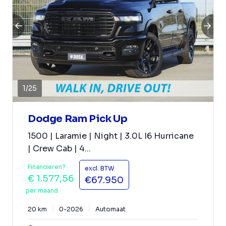
1
/
25
Dodge Ram Pick Up
1500 | Laramie | Night | 3.0L I6 Hurricane
| Crew Cab | 4...
Financieren?
excl. BTW
€ 1.577,56
€67.950
per maand
20 km
0-2026
Automaat