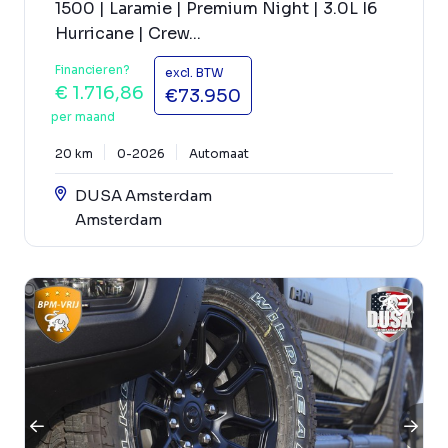
1500 | Laramie | Premium Night | 3.0L I6
Hurricane | Crew...
Financieren?
excl. BTW
€ 1.716,86
€73.950
per maand
20 km
0-2026
Automaat
DUSA Amsterdam
Amsterdam