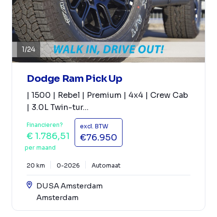
1
/
24
Dodge Ram Pick Up
| 1500 | Rebel | Premium | 4x4 | Crew Cab
| 3.0L Twin-tur...
Financieren?
excl. BTW
€ 1.786,51
€76.950
per maand
20 km
0-2026
Automaat
DUSA Amsterdam
Amsterdam