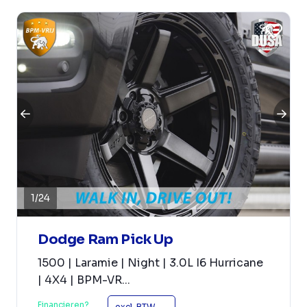
1
/
24
Dodge Ram Pick Up
1500 | Laramie | Night | 3.0L I6 Hurricane
| 4X4 | BPM-VR...
Financieren?
excl. BTW