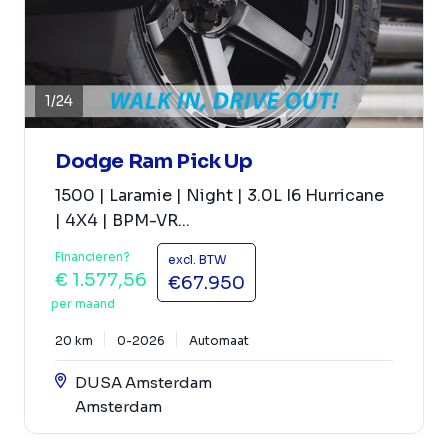
1
/
24
Dodge Ram Pick Up
1500 | Laramie | Night | 3.0L I6 Hurricane
| 4X4 | BPM-VR...
Financieren?
excl. BTW
€ 1.577,56
€67.950
per maand
20 km
0-2026
Automaat
DUSA Amsterdam
Amsterdam