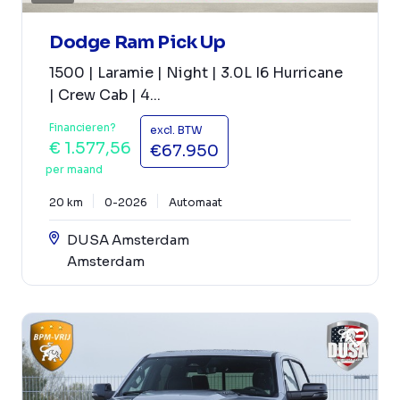
Dodge Ram Pick Up
1500 | Laramie | Night | 3.0L I6 Hurricane
| Crew Cab | 4...
Financieren?
excl. BTW
€ 1.577,56
€67.950
per maand
20 km
0-2026
Automaat
DUSA Amsterdam
Amsterdam