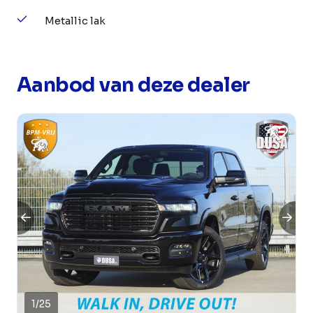
Metallic lak
Aanbod van deze dealer
1
/
25