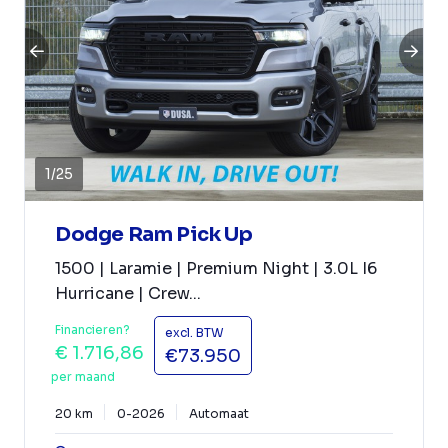
1
/
25
Dodge Ram Pick Up
1500 | Laramie | Premium Night | 3.0L I6
Hurricane | Crew...
Financieren?
excl. BTW
€ 1.716,86
€73.950
per maand
20 km
0-2026
Automaat