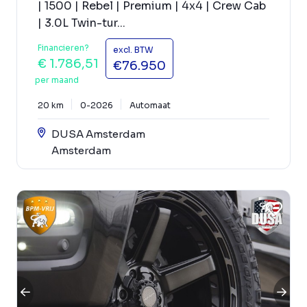
| 1500 | Rebel | Premium | 4x4 | Crew Cab
| 3.0L Twin-tur...
Financieren?
excl. BTW
€ 1.786,51
€76.950
per maand
20 km
0-2026
Automaat
DUSA Amsterdam
Amsterdam