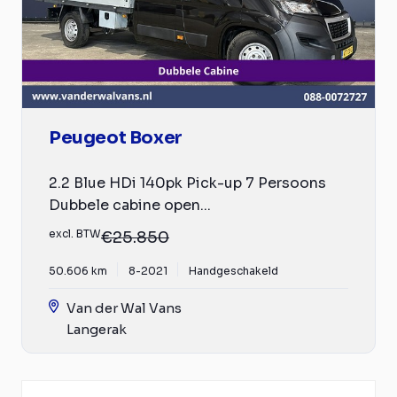
Peugeot Boxer
2.2 Blue HDi 140pk Pick-up 7 Persoons
Dubbele cabine open...
excl. BTW
€25.850
50.606 km
8-2021
Handgeschakeld
Van der Wal Vans
Langerak