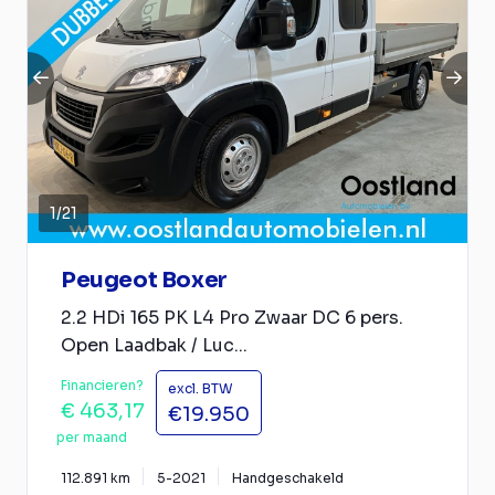
1
/
21
Peugeot Boxer
2.2 HDi 165 PK L4 Pro Zwaar DC 6 pers.
Open Laadbak / Luc...
Financieren?
excl. BTW
€ 463,17
€19.950
per maand
112.891 km
5-2021
Handgeschakeld