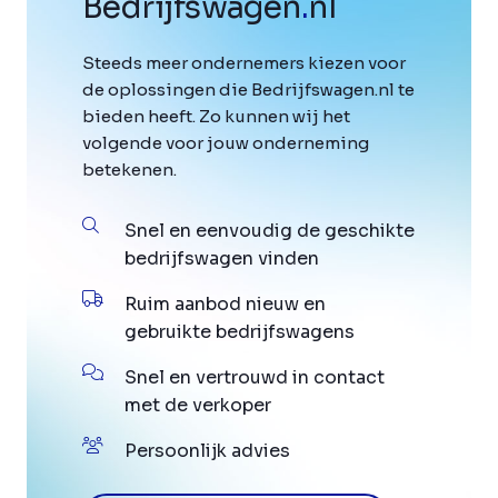
Bedrijfswagen
.
nl
Steeds meer ondernemers kiezen voor
de oplossingen die Bedrijfswagen.nl te
bieden heeft. Zo kunnen wij het
volgende voor jouw onderneming
betekenen.
Snel en eenvoudig de geschikte
bedrijfswagen vinden
Ruim aanbod nieuw en
gebruikte bedrijfswagens
Snel en vertrouwd in contact
met de verkoper
Persoonlijk advies