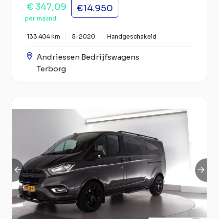
€ 347,09
€14.950
per maand
133.404 km
5-2020
Handgeschakeld
Andriessen Bedrijfswagens
Terborg