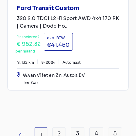
Ford Transit Custom
320 2.0 TDCI L2H1 Sport AWD 4x4 170 PK
| Camera | Dode Ho...
Financieren?
excl. BTW
€ 962,32
€41.450
per maand
41.132 km
9-2024
Automaat
W.van Vliet en Zn. Auto's BV
Ter Aar
2
3
4
5
1