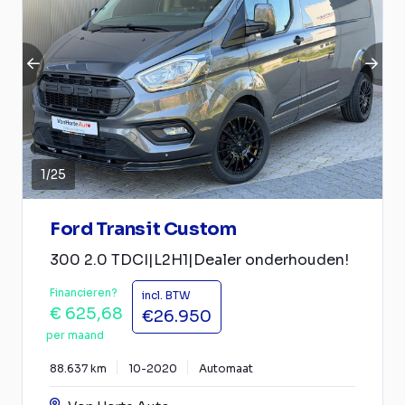
1
/
25
Ford Transit Custom
300 2.0 TDCI|L2H1|Dealer onderhouden!
Financieren?
incl. BTW
€ 625,68
€26.950
per maand
88.637 km
10-2020
Automaat