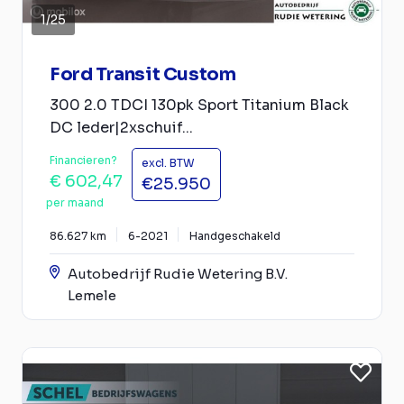
1
/
25
Ford Transit Custom
300 2.0 TDCI 130pk Sport Titanium Black
DC leder|2xschuif...
Financieren?
excl. BTW
€ 602,47
€25.950
per maand
86.627 km
6-2021
Handgeschakeld
Autobedrijf Rudie Wetering B.V.
Lemele