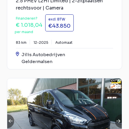
2.5 PHEV L2H1 Limited | 2-zitplaatsen
rechtsvoor | Camera
Financieren?
excl. BTW
€ 1.018,04
€43.850
per maand
83 km
12-2025
Automaat
Jilis Autobedrijven
Geldermalsen