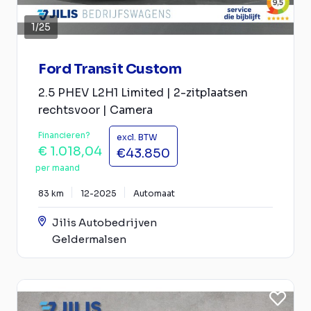
1
/
25
Ford Transit Custom
2.5 PHEV L2H1 Limited | 2-zitplaatsen
rechtsvoor | Camera
Financieren?
excl. BTW
€ 1.018,04
€43.850
per maand
83 km
12-2025
Automaat
Jilis Autobedrijven
Geldermalsen