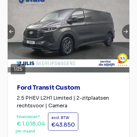
1
/
25
Ford Transit Custom
2.5 PHEV L2H1 Limited | 2-zitplaatsen
rechtsvoor | Camera
Financieren?
excl. BTW
€ 1.018,04
€43.850
per maand