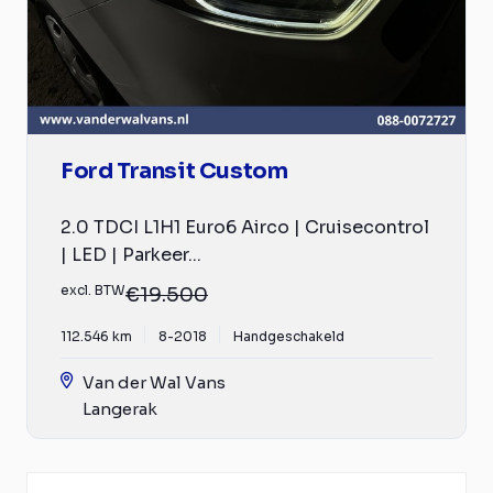
Ford Transit Custom
2.0 TDCI L1H1 Euro6 Airco | Cruisecontrol
| LED | Parkeer...
excl. BTW
€19.500
112.546 km
8-2018
Handgeschakeld
Van der Wal Vans
Langerak