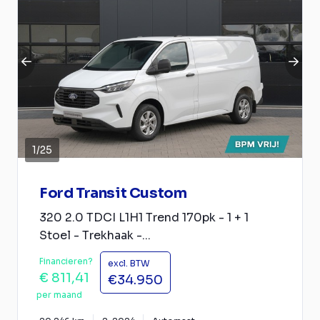
1
/
25
Ford Transit Custom
320 2.0 TDCI L1H1 Trend 170pk - 1 + 1
Stoel - Trekhaak -...
Financieren?
excl. BTW
€ 811,41
€34.950
per maand