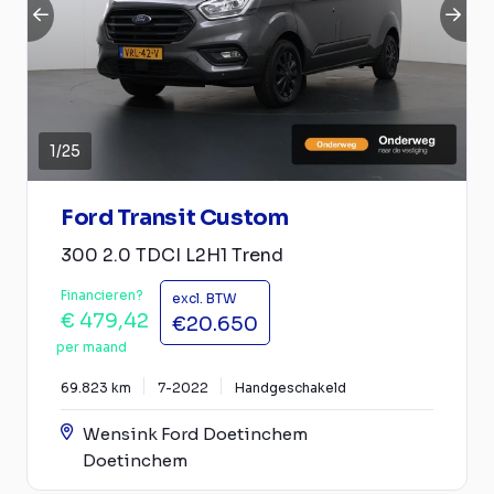
1
/
25
Ford Transit Custom
300 2.0 TDCI L2H1 Trend
Financieren?
excl. BTW
€ 479,42
€20.650
per maand
69.823 km
7-2022
Handgeschakeld
Wensink Ford Doetinchem
Doetinchem