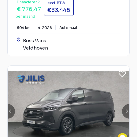
Financieren?
excl. BTW
€ 776,47
€33.445
per maand
604 km
4-2026
Automaat
Boss Vans
Veldhoven