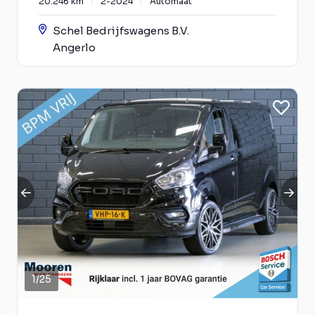
20.246 km
2-2024
Automaat
Schel Bedrijfswagens B.V.
Angerlo
1
/
25