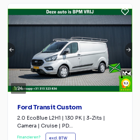
1
/
24
Ford Transit Custom
2.0 EcoBlue L2H1 | 130 PK | 3-Zits |
Camera | Cruise | PD...
Financieren?
excl. BTW