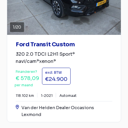
1
/
20
Ford Transit Custom
320 2.0 TDCI L2H1 Sport*
navi/cam*xenon*
Financieren?
excl. BTW
€ 578,09
€24.900
per maand
118.102 km
1-2021
Automaat
Van der Heiden Dealer Occasions
Lexmond