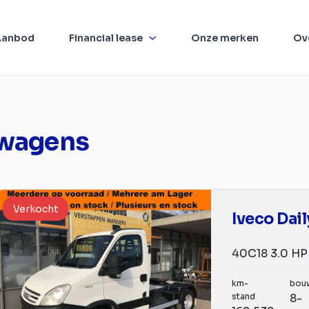
Aanbod
Financial lease
Onze merken
Ov
swagens
Verkocht
Iveco Dail
km-
bou
stand
8-