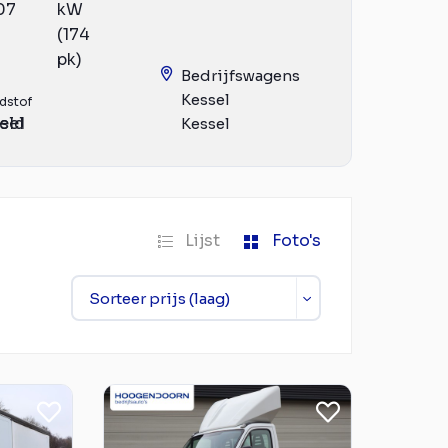
07
kW
(174
pk)
Bedrijfswagens
Kessel
dstof
eld
sel
Kessel
Lijst
Foto's