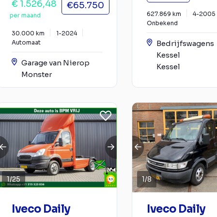
€ 1.526,48
€65.750
627.869 km
4-2005
per maand
Onbekend
30.000 km
1-2024
Automaat
Bedrijfswagens
Kessel
Garage van Nierop
Kessel
Monster
1
/
25
1
/
8
Iveco Daily
Iveco Daily