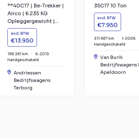
**40C17 | Be-Trekker |
35C17 10 Ton
Airco | 6.235 KG
excl. BTW
Opleggergewicht |...
€7.950
excl. BTW
311.987 km
1-2006
€13.950
Handgeschakeld
198.381 km
6-2013
Van Burik
Handgeschakeld
Bedrijfswagens
Apeldoorn
Andriessen
Bedrijfswagens
Terborg