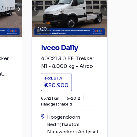
1
/
20
Iveco Daily
kker
40C21 3.0 BE-Trekker
N1 - 8.000 kg - Airco
...
excl. BTW
€20.900
65.421 km
6-2012
Handgeschakeld
Hoogendoorn
Bedrijfsauto's
Nieuwerkerk Ad Ijssel