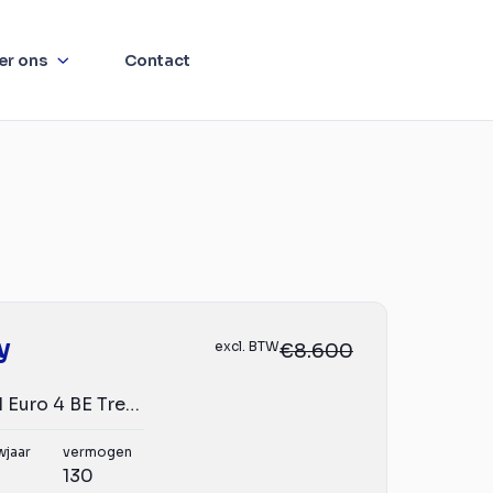
er ons
Contact
y
excl. BTW
€8.600
40C18 3.0 HPI Euro 4 BE Trekker 8.7t
wjaar
vermogen
130