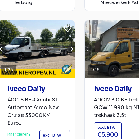
Terborg
Nieuwerkerk Ad 
1
/
25
1
/
25
Iveco Daily
Iveco Daily
40C18 BE-Combi 8T
40C17 3.0 BE trek
Automaat Airco Navi
GCW 11.990 kg N1
Cruise 33000KM
trekhaak 3,5t
Euro...
excl. BTW
€5.900
Financieren?
excl. BTW