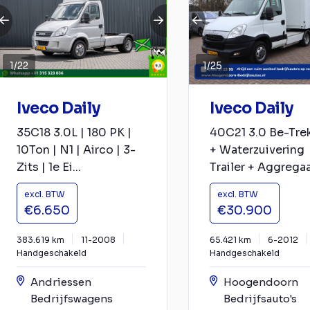
1
/
22
1
/
25
Iveco Daily
Iveco Daily
35C18 3.0L | 180 PK |
40C21 3.0 Be-Tre
10Ton | N1 | Airco | 3-
+ Waterzuivering
Zits | 1e Ei...
Trailer + Aggregaat
excl. BTW
excl. BTW
€6.650
€30.900
383.619 km
11-2008
65.421 km
6-2012
Handgeschakeld
Handgeschakeld
Andriessen
Hoogendoorn
Bedrijfswagens
Bedrijfsauto's