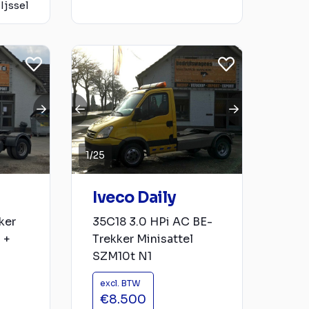
Ijssel
1
/
25
Iveco Daily
ker
35C18 3.0 HPi AC BE-
 +
Trekker Minisattel
SZM10t N1
excl. BTW
€8.500