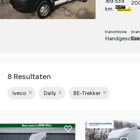
169.539
20
km
transmissie
bran
Handgeschak
Die
8 Resultaten
Iveco
Daily
BE-Trekker