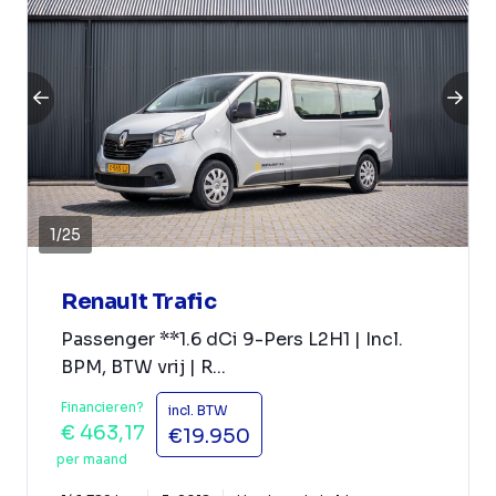
1
/
25
Renault Trafic
Passenger **1.6 dCi 9-Pers L2H1 | Incl.
BPM, BTW vrij | R...
Financieren?
incl. BTW
€ 463,17
€19.950
per maand