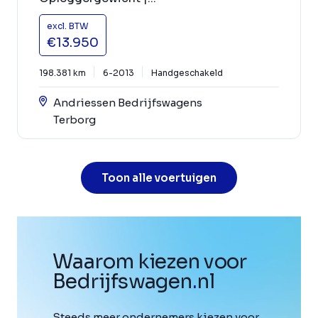
excl. BTW
€13.950
198.381 km
6-2013
Handgeschakeld
Andriessen Bedrijfswagens
Terborg
Toon alle voertuigen
Waarom kiezen voor
Bedrijfswagen
.
nl
Steeds meer ondernemers kiezen voor