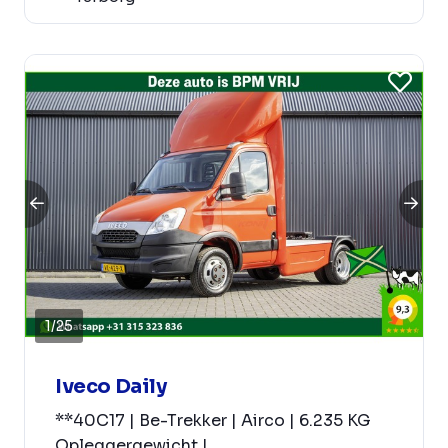
1
/
25
Iveco Daily
**40C17 | Be-Trekker | Airco | 6.235 KG
Opleggergewicht |...