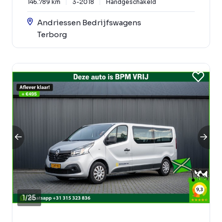
146.789 km
3-2018
Handgeschakeld
Andriessen Bedrijfswagens
Terborg
1
/
25