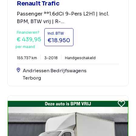
Renault Trafic
Passenger **1.6dCi 9-Pers L2H1 | Incl.
BPM, BTW vrij | R-...
Financieren?
incl. BTW
€ 439,95
€18.950
per maand
155.737 km
3-2018
Handgeschakeld
Andriessen Bedrijfswagens
Terborg