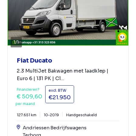
1
/
1
Fiat Ducato
2.3 MultiJet Bakwagen met laadklep |
Euro 6 | 131 PK | Cl...
Financieren?
excl. BTW
€ 509,60
€21.950
per maand
127.651 km
10-2019
Handgeschakeld
Andriessen Bedrijfswagens
Terborg