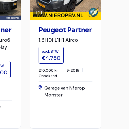
1
/
11
tner
Peugeot Partner
Euro6
1.6HDI L1H1 Airco
lay |
excl. BTW
€4.750
BTW
210.000 km
9-2016
900
Onbekend
Garage van Nierop
Monster
s