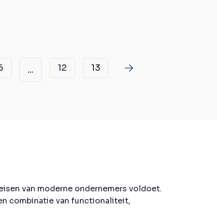
6
12
13
...
e eisen van moderne ondernemers voldoet.
n combinatie van functionaliteit,