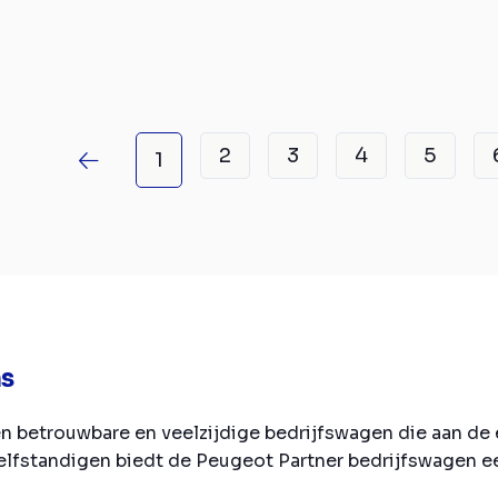
2
3
4
5
1
ns
en betrouwbare en veelzijdige bedrijfswagen die aan d
zelfstandigen biedt de Peugeot Partner bedrijfswagen ee