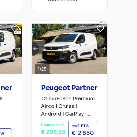
1
/
25
tner
Peugeot Partner
PK
1.2 PureTech Premium
Airco I Cruise I
Android I CarPlay I...
Financieren?
excl. BTW
€ 298,33
€12.850
BTW