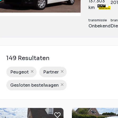
137.303
20
km
transmissie
bran
Onbekend
Die
149 Resultaten
Peugeot
Partner
Gesloten bestelwagen