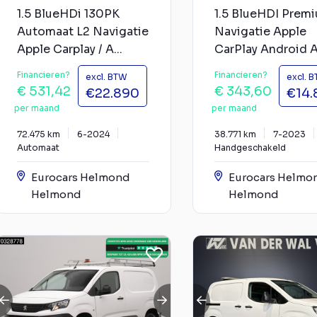
1.5 BlueHDi 130PK
1.5 BlueHDI Prem
Automaat L2 Navigatie
Navigatie Apple
Apple Carplay / A...
CarPlay Android A
Financieren?
Financieren?
excl. BTW
excl. 
€ 531,42
€ 343,60
€22.890
€14.
per maand
per maand
72.475 km
6-2024
38.771 km
7-2023
Automaat
Handgeschakeld
Eurocars Helmond
Eurocars Helmo
Helmond
Helmond