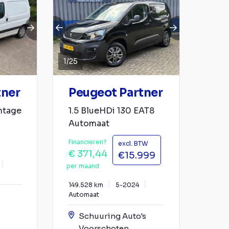
1
/
25
tner
Peugeot Partner
ntage
1.5 BlueHDi 130 EAT8
Automaat
Financieren?
excl. BTW
€ 371,44
€15.999
per maand
149.528 km
5-2024
Automaat
Schuuring Auto's
Voorschoten