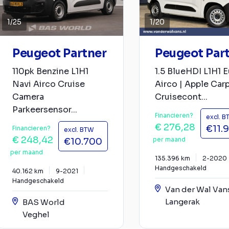
1
/
25
1
/
20
Peugeot Partner
Peugeot Par
110pk Benzine L1H1
1.5 BlueHDI L1H1 
Navi Airco Cruise
Airco | Apple Carp
Camera
Cruisecont...
Parkeersensor...
Financieren?
excl. 
€ 276,28
€11.
Financieren?
excl. BTW
€ 248,42
per maand
€10.700
per maand
135.396 km
2-2020
Handgeschakeld
40.162 km
9-2021
Handgeschakeld
Van der Wal Van
Langerak
BAS World
Veghel