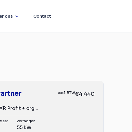
er ons
Contact
artner
excl. BTW
€4.440
120 1.6 HDI L1 XR Profit + org.NL
wjaar
vermogen
55 kW