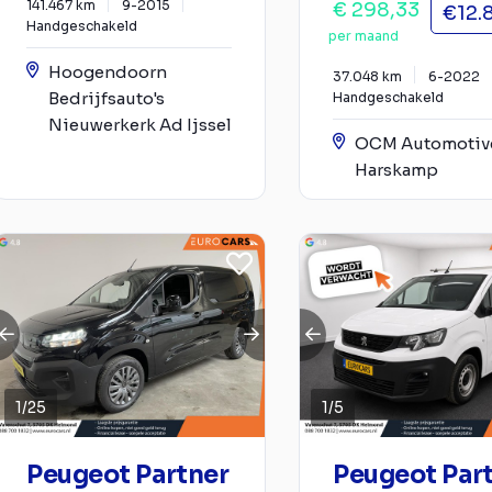
141.467 km
9-2015
€ 298,33
€12.
Handgeschakeld
per maand
Hoogendoorn
37.048 km
6-2022
Bedrijfsauto's
Handgeschakeld
Nieuwerkerk Ad Ijssel
OCM Automotive
Harskamp
1
/
25
1
/
5
Peugeot Partner
Peugeot Par