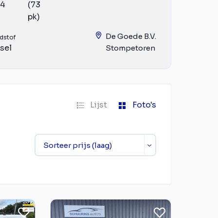
14
(73
pk)
De Goede B.V.
dstof
sel
Stompetoren
Lijst
Foto's