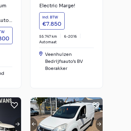
ium
Electric Marge!
incl. BTW
uto...
€7.850
BTW
55.747 km
6-2016
800
Automaat
Veenhuizen
Bedrijfsauto's BV
Boerakker
nd