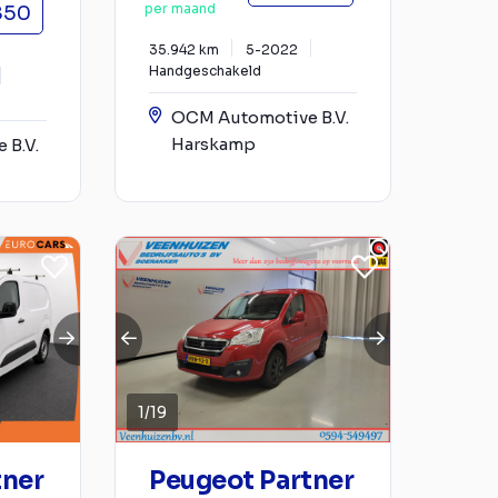
per maand
850
35.942 km
5-2022
Handgeschakeld
OCM Automotive B.V.
Harskamp
 B.V.
1
/
19
tner
Peugeot Partner