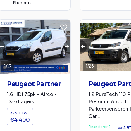
Nuenen
1
/
17
1
/
25
Peugeot Partner
Peugeot Par
1.6 HDi 75pk - Airco -
1.2 PureTech 110 
Dakdragers
Premium Airco I
Parkeersensoren I
excl. BTW
Car...
€4.400
Financieren?
excl. 