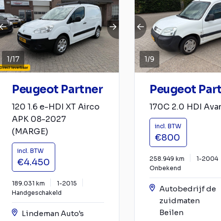
1
/
17
1
/
9
Peugeot Partner
Peugeot Par
120 1.6 e-HDI XT Airco
170C 2.0 HDI Ava
APK 08-2027
incl. BTW
(MARGE)
€800
incl. BTW
258.949 km
1-2004
€4.450
Onbekend
189.031 km
1-2015
Autobedrijf de
Handgeschakeld
zuidmaten
Beilen
Lindeman Auto's