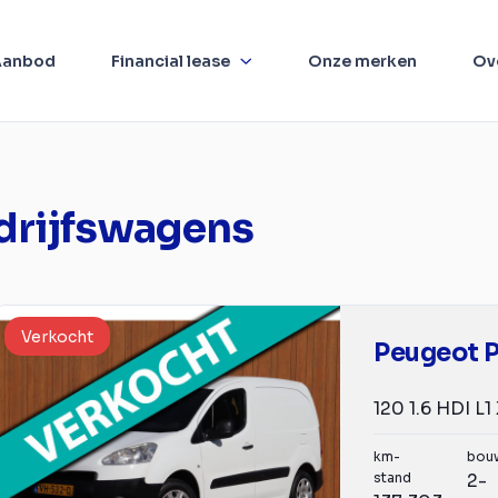
Aanbod
Financial lease
Onze merken
Ov
drijfswagens
Verkocht
Peugeot P
km-
bou
stand
2-