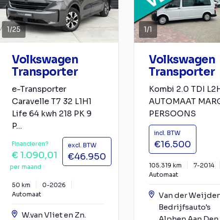
1
/
25
1
/
1
Volkswagen
Volkswagen
Transporter
Transporter
e-Transporter
Kombi 2.0 TDI L2
Caravelle T7 32 L1H1
AUTOMAAT MARG
Life 64 kwh 218 PK 9
PERSOONS
P...
incl. BTW
€16.500
Financieren?
excl. BTW
€ 1.090,01
€46.950
105.319 km
7-2014
per maand
Automaat
50 km
0-2026
Automaat
Van der Weijde
Bedrijfsauto's
W.van Vliet en Zn.
Alphen Aan Den 