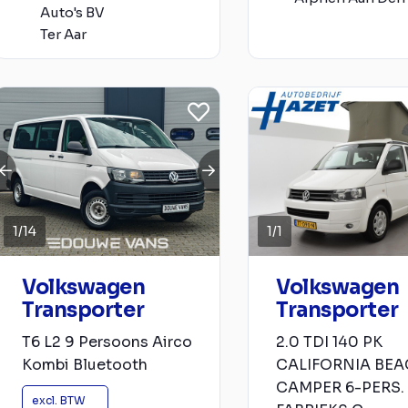
Auto's BV
Ter Aar
1
/
14
1
/
1
Volkswagen
Volkswagen
Transporter
Transporter
T6 L2 9 Persoons Airco
2.0 TDI 140 PK
Kombi Bluetooth
CALIFORNIA BE
CAMPER 6-PERS.
excl. BTW