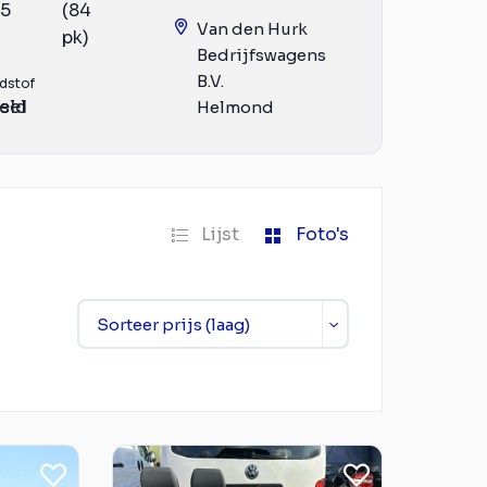
15
(84
Van den Hurk
pk)
Bedrijfswagens
B.V.
dstof
eld
sel
Helmond
Lijst
Foto's