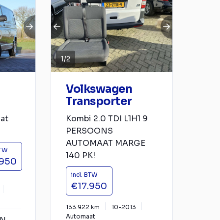
1
/
2
Volkswagen
Transporter
at
Kombi 2.0 TDI L1H1 9
PERSOONS
AUTOMAAT MARGE
BTW
140 PK!
.950
incl. BTW
€17.950
133.922 km
10-2013
Automaat
YN