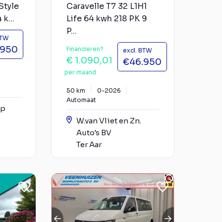
Style
Caravelle T7 32 L1H1
k...
Life 64 kwh 218 PK 9
P...
BTW
.950
Financieren?
excl. BTW
€ 1.090,01
€46.950
per maand
50 km
0-2026
Automaat
op
W.van Vliet en Zn.
Auto's BV
Ter Aar