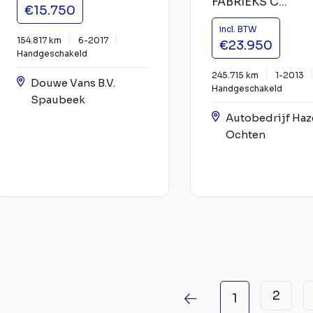
FABRIEKS C...
€15.750
incl. BTW
154.817 km
6-2017
€23.950
Handgeschakeld
245.715 km
1-2013
Douwe Vans B.V.
Handgeschakeld
Spaubeek
Autobedrijf Haze
Ochten
2
1