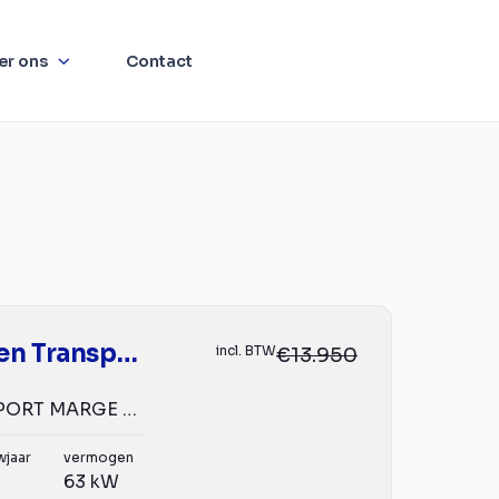
er ons
Contact
Volkswagen Transporter
incl. BTW
€13.950
2.0 TDI L2 EXPORT MARGE 9 Persoons/ Combi/ Kombi/ 9Pers./...
wjaar
vermogen
63 kW