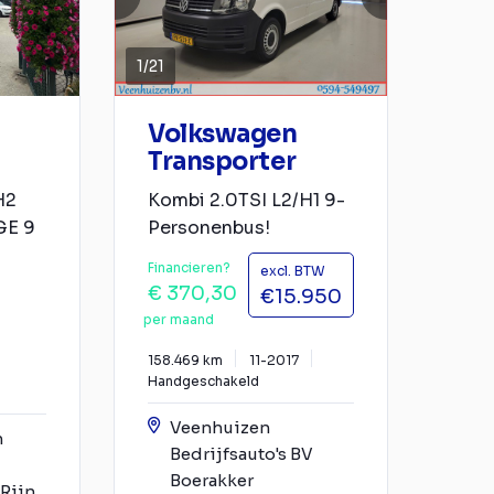
1
/
21
Volkswagen
Transporter
H2
Kombi 2.0TSI L2/H1 9-
E 9
Personenbus!
Financieren?
excl. BTW
€ 370,30
€15.950
per maand
158.469 km
11-2017
Handgeschakeld
Veenhuizen
n
Bedrijfsauto's BV
Boerakker
Rijn