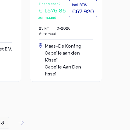
Financieren?
incl. BTW
€ 1.576,86
€67.920
per maand
25 km
0-2026
Automaat
Maas-De Koning
t B.V.
Capelle aan den
IJssel
Capelle Aan Den
Ijssel
3