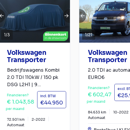
1
/
3
1
/
21
Volkswagen
Volkswagen
Transporter
Transporter
Bedrijfswagens Kombi
2.0 TDI ac automa
2.0 TDI 110kW / 150 pk
EURO6
DSG L2H1 | 9...
Financieren?
excl. 
€ 602,47
€25
Financieren?
incl. BTW
€ 1.043,58
per maand
€44.950
per maand
84.633 km
10-2022
Automaat
72.501 km
2-2022
Automaat
Bestelbus | KLE