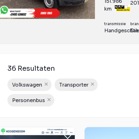
151.986
20
km
transmissie
bran
Handgeschak
Die
36 Resultaten
Volkswagen
Transporter
Personenbus