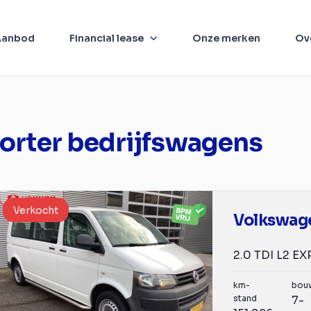
Aanbod
Financial lease
Onze merken
Ov
orter bedrijfswagens
Verkocht
km-
bou
stand
7-