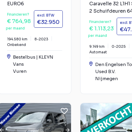
EURO6
Caravelle 32 L1H1 
2 Schuifdeuren 64 
Financieren?
excl. BTW
€ 764,98
€32.950
Financieren?
excl. 
€ 1.113,23
per maand
€47
per maand
194.580 km
8-2023
Onbekend
9.149 km
0-2025
Automaat
Bestelbus | KLEYN
Vans
Den Engelsen T
Vuren
Used B.V.
Nijmegen