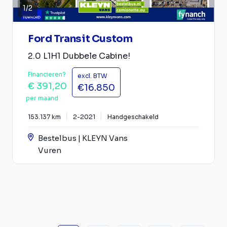
1
/
2
Ford Transit Custom
2.0 L1H1 Dubbele Cabine!
Financieren?
excl. BTW
€ 391,20
€16.850
per maand
153.137 km
2-2021
Handgeschakeld
Bestelbus | KLEYN Vans
Vuren