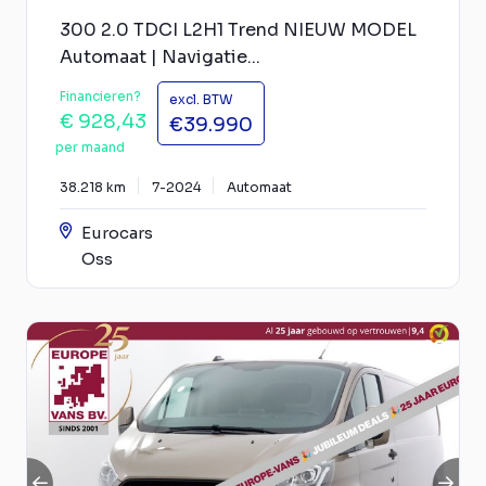
300 2.0 TDCI L2H1 Trend NIEUW MODEL
Automaat | Navigatie...
Financieren?
excl. BTW
€ 928,43
€39.990
per maand
38.218 km
7-2024
Automaat
Eurocars
Oss