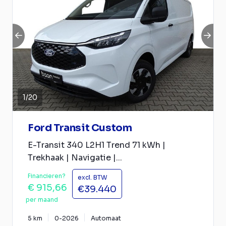
1
/
20
Ford Transit Custom
E-Transit 340 L2H1 Trend 71 kWh |
Trekhaak | Navigatie |...
Financieren?
excl. BTW
€ 915,66
€39.440
per maand
5 km
0-2026
Automaat