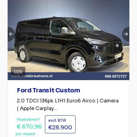
1
/
25
Ford Transit Custom
2.0 TDCI 136pk L1H1 Euro6 Airco | Camera
| Apple Carplay...
Financieren?
excl. BTW
€ 670,96
€28.900
per maand