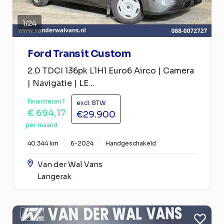
1
/
24
Ford Transit Custom
2.0 TDCI 136pk L1H1 Euro6 Airco | Camera
| Navigatie | LE...
Financieren?
excl. BTW
€ 694,17
€29.900
per maand
40.344 km
6-2024
Handgeschakeld
Van der Wal Vans
Langerak