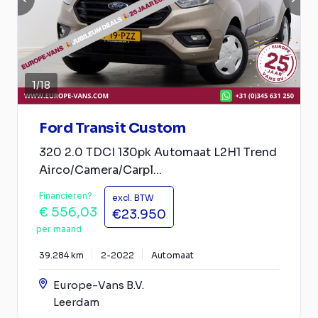
1
/
18
Ford Transit Custom
320 2.0 TDCI 130pk Automaat L2H1 Trend
Airco/Camera/Carpl...
Financieren?
excl. BTW
€ 556,03
€23.950
per maand
39.284 km
2-2022
Automaat
Europe-Vans B.V.
Leerdam