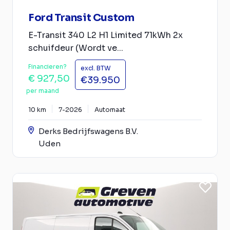
Ford Transit Custom
E-Transit 340 L2 H1 Limited 71kWh 2x
schuifdeur (Wordt ve...
Financieren?
excl. BTW
€ 927,50
€39.950
per maand
10 km
7-2026
Automaat
Derks Bedrijfswagens B.V.
Uden