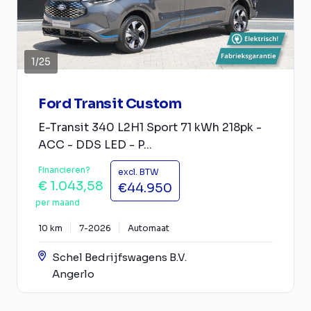
1
/
25
Ford Transit Custom
E-Transit 340 L2H1 Sport 71 kWh 218pk -
ACC - DDS LED - P...
Financieren?
excl. BTW
€ 1.043,58
€44.950
per maand
10 km
7-2026
Automaat
Schel Bedrijfswagens B.V.
Angerlo