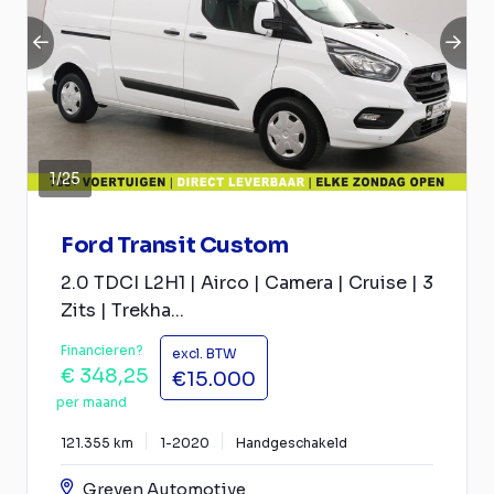
1
/
25
Ford Transit Custom
2.0 TDCI L2H1 | Airco | Camera | Cruise | 3
Zits | Trekha...
Financieren?
excl. BTW
€ 348,25
€15.000
per maand
121.355 km
1-2020
Handgeschakeld
Greven Automotive