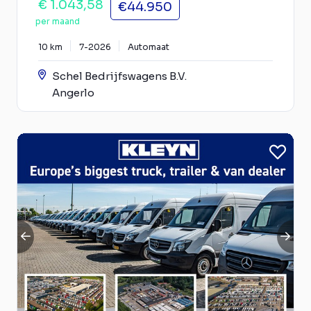
€ 1.043,58
€44.950
per maand
10 km
7-2026
Automaat
Schel Bedrijfswagens B.V.
Angerlo