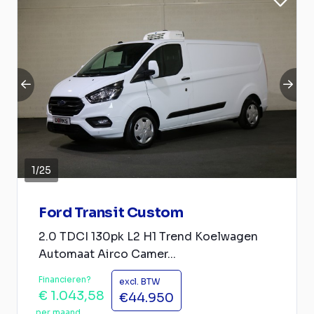
1
/
25
Ford Transit Custom
2.0 TDCI 130pk L2 H1 Trend Koelwagen
Automaat Airco Camer...
Financieren?
excl. BTW
€ 1.043,58
€44.950
per maand