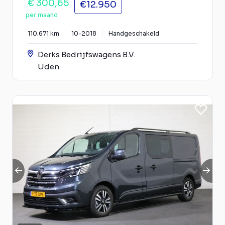
€ 300,65
€12.950
per maand
110.671 km
10-2018
Handgeschakeld
Derks Bedrijfswagens B.V.
Uden