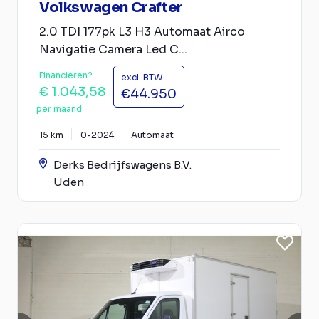
Volkswagen Crafter
2.0 TDI 177pk L3 H3 Automaat Airco
Navigatie Camera Led C...
Financieren?
excl. BTW
€ 1.043,58
€44.950
per maand
15 km
0-2024
Automaat
Derks Bedrijfswagens B.V.
Uden