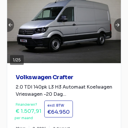
1
/
25
Volkswagen Crafter
2.0 TDI 140pk L3 H3 Automaat Koelwagen
Vrieswagen -20 Dag...
Financieren?
excl. BTW
€ 1.507,91
€64.950
per maand