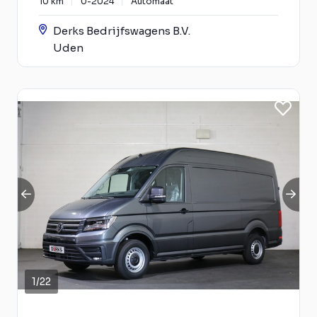
10 km
0-2024
Automaat
Derks Bedrijfswagens B.V.
Uden
1
/
22