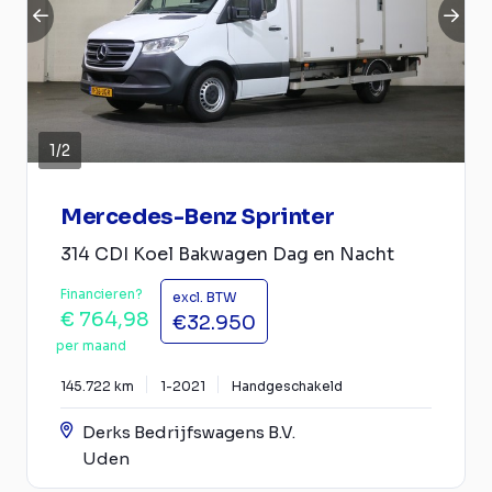
1
/
2
Mercedes-Benz Sprinter
314 CDI Koel Bakwagen Dag en Nacht
Financieren?
excl. BTW
€ 764,98
€32.950
per maand
145.722 km
1-2021
Handgeschakeld
Derks Bedrijfswagens B.V.
Uden