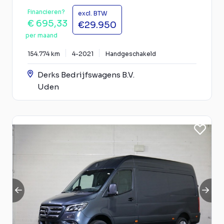
Financieren?
excl. BTW
€ 695,33
€29.950
per maand
154.774 km
4-2021
Handgeschakeld
Derks Bedrijfswagens B.V.
Uden