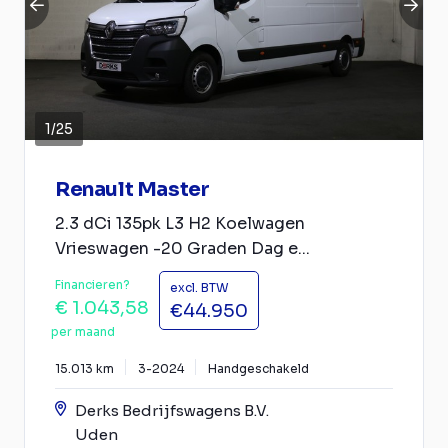
1
/
25
Renault Master
2.3 dCi 135pk L3 H2 Koelwagen
Vrieswagen -20 Graden Dag e...
Financieren?
excl. BTW
€ 1.043,58
€44.950
per maand
15.013 km
3-2024
Handgeschakeld
Derks Bedrijfswagens B.V.
Uden