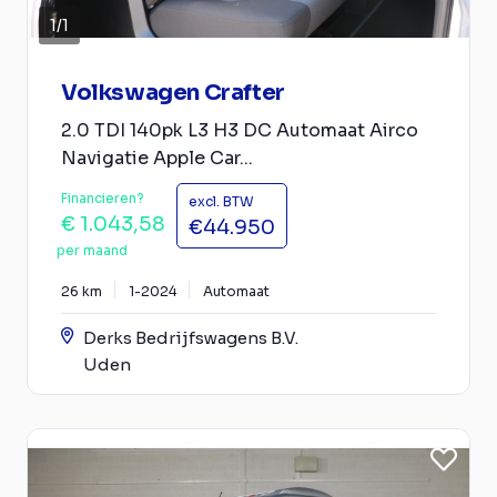
1
/
1
Volkswagen Crafter
2.0 TDI 140pk L3 H3 DC Automaat Airco
Navigatie Apple Car...
Financieren?
excl. BTW
€ 1.043,58
€44.950
per maand
26 km
1-2024
Automaat
Derks Bedrijfswagens B.V.
Uden