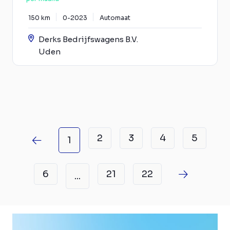
150 km
0-2023
Automaat
Derks Bedrijfswagens B.V.
Uden
2
3
4
5
1
6
21
22
...