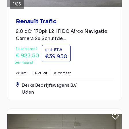
1
/
25
Renault Trafic
2.0 dCi 170pk L2 H1 DC Airco Navigatie
Camera 2x Schuifde...
Financieren?
excl. BTW
€ 927,50
€39.950
per maand
25 km
0-2024
Automaat
Derks Bedrijfswagens B.V.
Uden