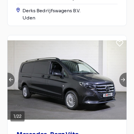
Derks Bedrijfswagens B.V.
Uden
1
/
22