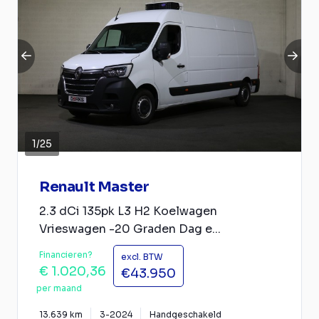
1
/
25
Renault Master
2.3 dCi 135pk L3 H2 Koelwagen
Vrieswagen -20 Graden Dag e...
Financieren?
excl. BTW
€ 1.020,36
€43.950
per maand
13.639 km
3-2024
Handgeschakeld