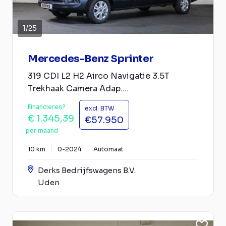
1
/
25
Mercedes-Benz Sprinter
319 CDI L2 H2 Airco Navigatie 3.5T
Trekhaak Camera Adap....
Financieren?
excl. BTW
€ 1.345,39
€57.950
per maand
10 km
0-2024
Automaat
Derks Bedrijfswagens B.V.
Uden