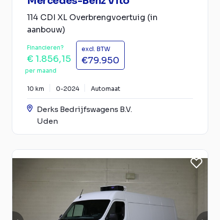
Mercedes-Benz Vito
114 CDI XL Overbrengvoertuig (in
aanbouw)
Financieren?
excl. BTW
€ 1.856,15
€79.950
per maand
10 km
0-2024
Automaat
Derks Bedrijfswagens B.V.
Uden