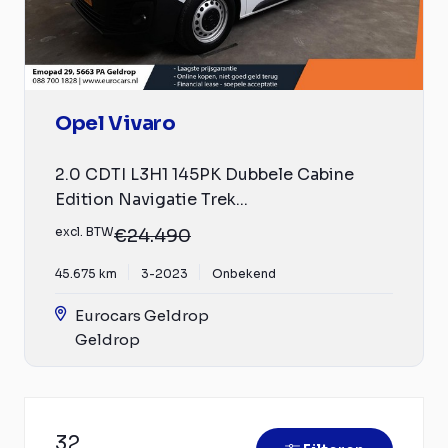
Opel Vivaro
2.0 CDTI L3H1 145PK Dubbele Cabine
Edition Navigatie Trek...
excl. BTW
€24.490
45.675 km
3-2023
Onbekend
Eurocars Geldrop
Geldrop
32