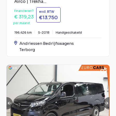
Airco | Trekha...
Financieren?
excl. BTW
€ 319,23
€13.750
per maand
196.426 km
5-2018
Handgeschakeld
Andriessen Bedrijfswagens
Terborg