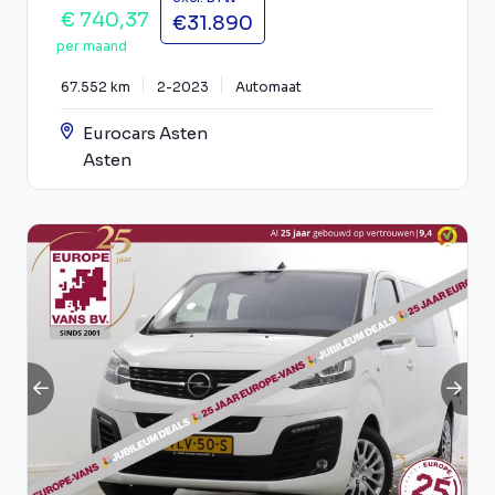
€ 740,37
€31.890
per maand
67.552 km
2-2023
Automaat
Eurocars Asten
Asten