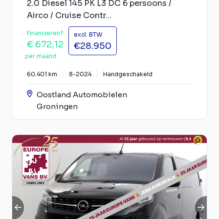
2.0 Diesel 145 PK L3 DC 6 persoons /
Airco / Cruise Contr...
Financieren?
excl. BTW
€ 672,12
€28.950
per maand
60.401 km
8-2024
Handgeschakeld
Oostland Automobielen
Groningen