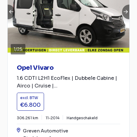
1
/
25
Opel Vivaro
1.6 CDTI L2H1 EcoFlex | Dubbele Cabine |
Airco | Cruise |...
excl. BTW
€6.800
306.261 km
11-2014
Handgeschakeld
Greven Automotive