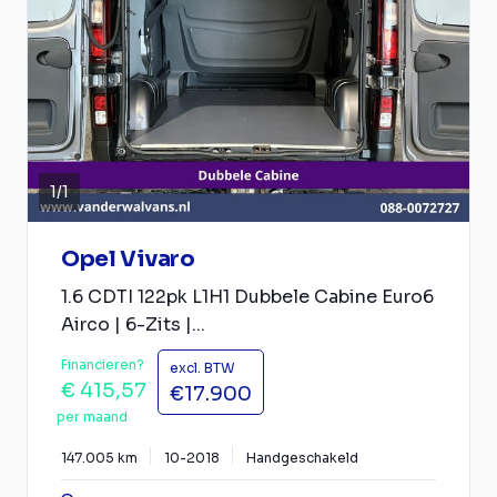
1
/
1
Opel Vivaro
1.6 CDTI 122pk L1H1 Dubbele Cabine Euro6
Airco | 6-Zits |...
Financieren?
excl. BTW
€ 415,57
€17.900
per maand
147.005 km
10-2018
Handgeschakeld