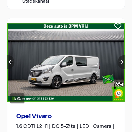
Stadskanaal
1
/
25
Opel Vivaro
1.6 CDTI L2H1 | DC 5-Zits | LED | Camera |