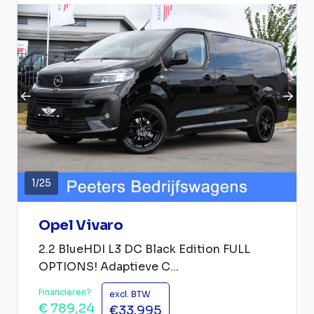
1
/
25
Opel Vivaro
2.2 BlueHDI L3 DC Black Edition FULL
OPTIONS! Adaptieve C...
Financieren?
excl. BTW
€ 789,24
€33.995