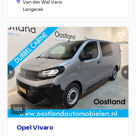
Van der Wal Vans
Langerak
1
/
23
Opel Vivaro