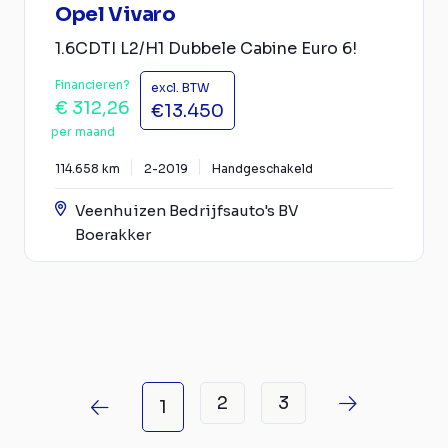
Opel Vivaro
1.6CDTI L2/H1 Dubbele Cabine Euro 6!
Financieren?
excl. BTW
€ 312,26
€13.450
per maand
114.658 km
2-2019
Handgeschakeld
Veenhuizen Bedrijfsauto's BV
Boerakker
2
3
1