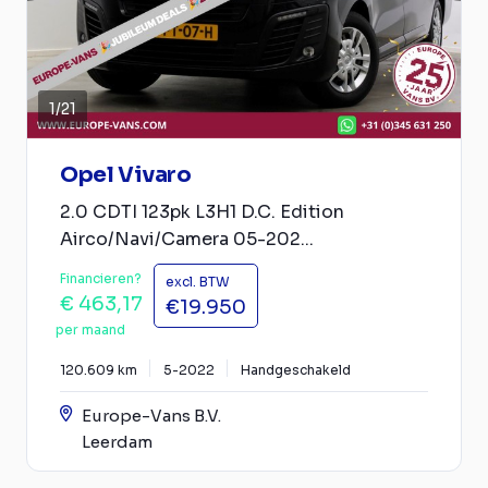
1
/
21
Opel Vivaro
2.0 CDTI 123pk L3H1 D.C. Edition
Airco/Navi/Camera 05-202...
Financieren?
excl. BTW
€ 463,17
€19.950
per maand
120.609 km
5-2022
Handgeschakeld
Europe-Vans B.V.
Leerdam