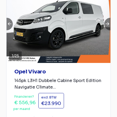
1
/
25
Opel Vivaro
145pk L3H1 Dubbele Cabine Sport Edition
Navigatie Climate...
Financieren?
excl. BTW
€ 556,96
€23.990
per maand