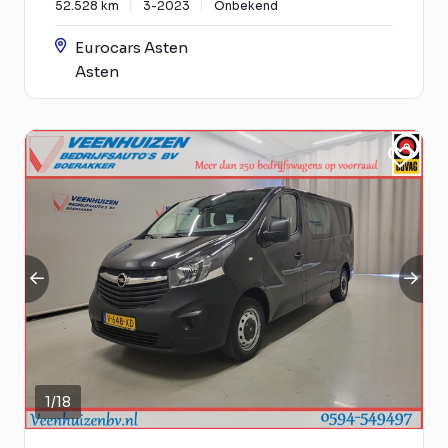
52.528 km
3-2023
Onbekend
Eurocars Asten
Asten
1
/
18