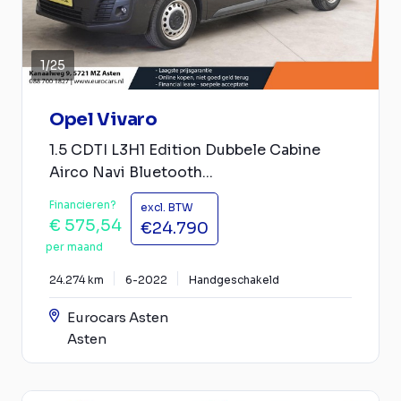
1
/
25
Opel Vivaro
1.5 CDTI L3H1 Edition Dubbele Cabine
Airco Navi Bluetooth...
Financieren?
excl. BTW
€ 575,54
€24.790
per maand
24.274 km
6-2022
Handgeschakeld
Eurocars Asten
Asten