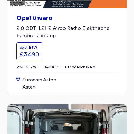
1
/
25
Opel Vivaro
2.0 CDTI L2H2 Airco Radio Elektrische
Ramen Laadklep
excl. BTW
€3.490
284.161 km
11-2007
Handgeschakeld
Eurocars Asten
Asten