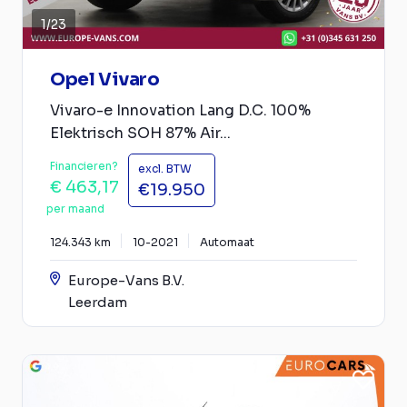
1
/
23
Opel Vivaro
Vivaro-e Innovation Lang D.C. 100%
Elektrisch SOH 87% Air...
Financieren?
excl. BTW
€ 463,17
€19.950
per maand
124.343 km
10-2021
Automaat
Europe-Vans B.V.
Leerdam