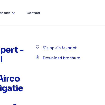
er ons
Contact
pert -
Sla op als favoriet
I
Download brochure
Airco
igatie