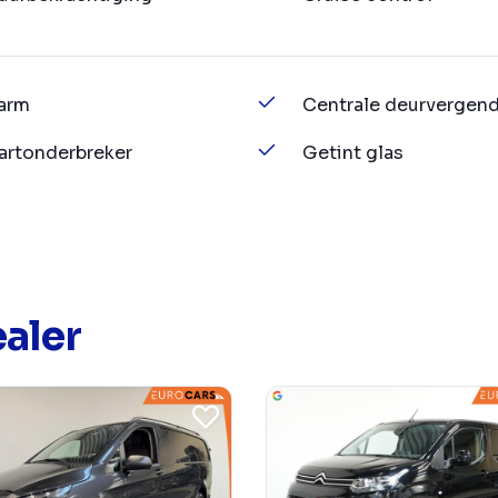
arm
Centrale deurvergend
artonderbreker
Getint glas
aler