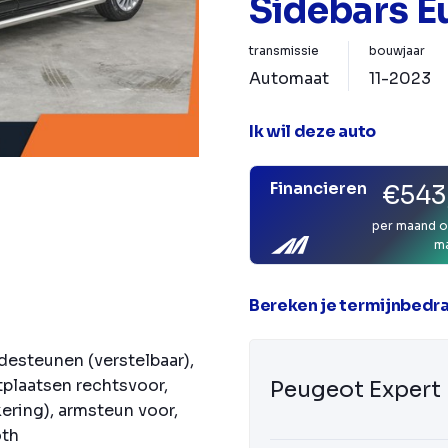
Sidebars E
transmissie
bouwjaar
Automaat
11-2023
Ik wil deze auto
Financieren
€543
per maand o
m
Bereken je termijnbedr
desteunen (verstelbaar),
tplaatsen rechtsvoor,
Peugeot Expert
kering), armsteun voor,
oth