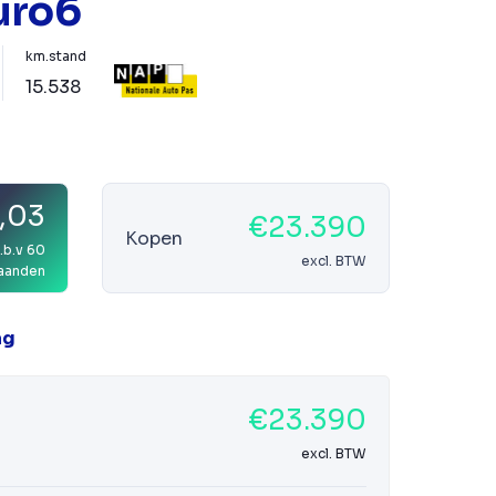
uro6
km.stand
15.538
,03
€23.390
Kopen
.b.v 60
excl. BTW
aanden
ag
€23.390
excl. BTW