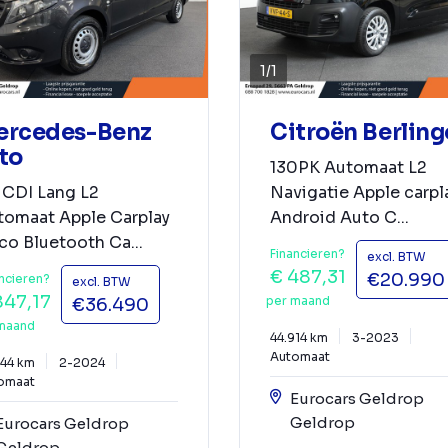
1
/
1
ercedes-Benz
Citroën Berling
to
130PK Automaat L2
 CDI Lang L2
Navigatie Apple carpl
tomaat Apple Carplay
Android Auto C...
co Bluetooth Ca...
Financieren?
excl. BTW
€ 487,31
€20.990
ncieren?
excl. BTW
847,17
per maand
€36.490
maand
44.914 km
3-2023
Automaat
044 km
2-2024
omaat
Eurocars Geldrop
Geldrop
Eurocars Geldrop
Geldrop