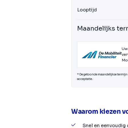
Looptijd
Maandelijks ter
Uw
ver
Mob
* De getoonde maandelijkse termijn i
acceptatie.
Waarom kiezen vo
Snel en eenvoudig 