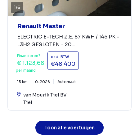
1
/
6
Renault Master
ELECTRIC E-TECH Z.E. 87 KWH / 145 PK -
L3H2 GESLOTEN - 20...
Financieren?
excl. BTW
€ 1.123,68
€48.400
per maand
15 km
0-2026
Automaat
van Mourik Tiel BV
Tiel
Toon alle voertuigen