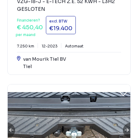
VZG-18-J - E-TECH Z.E. 52 KWH - L3H2
GESLOTEN
Financieren?
excl. BTW
€ 450,40
€19.400
per maand
7.250 km
12-2023
Automaat
van Mourik Tiel BV
Tiel