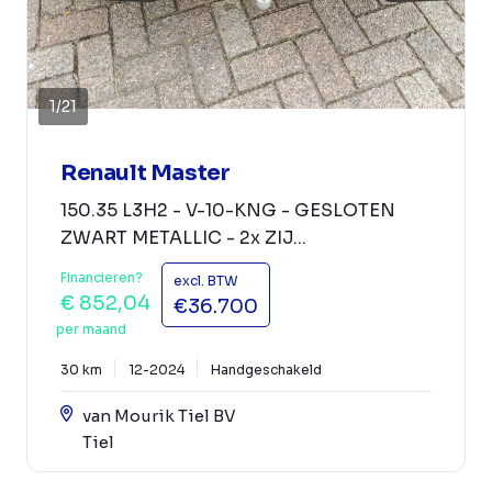
1
/
21
Renault Master
150.35 L3H2 - V-10-KNG - GESLOTEN
ZWART METALLIC - 2x ZIJ...
Financieren?
excl. BTW
€ 852,04
€36.700
per maand
30 km
12-2024
Handgeschakeld
van Mourik Tiel BV
Tiel