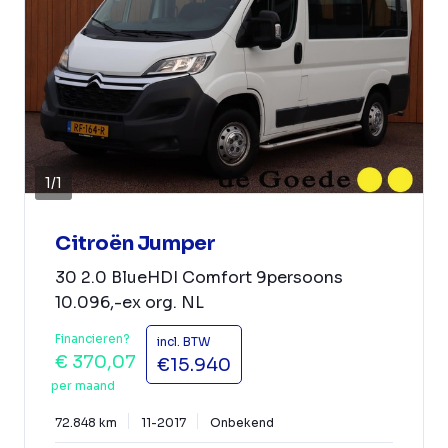
1
/
1
Citroën Jumper
30 2.0 BlueHDI Comfort 9persoons
10.096,-ex org. NL
Financieren?
incl. BTW
€ 370,07
€15.940
per maand
72.848 km
11-2017
Onbekend