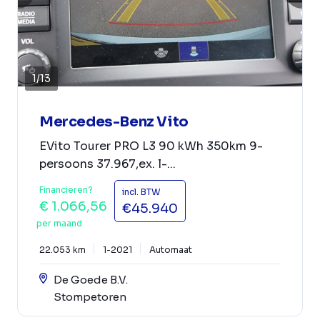
1
/
13
Mercedes-Benz Vito
EVito Tourer PRO L3 90 kWh 350km 9-
persoons 37.967,ex. l-...
Financieren?
incl. BTW
€ 1.066,56
€45.940
per maand
22.053 km
1-2021
Automaat
De Goede B.V.
Stompetoren