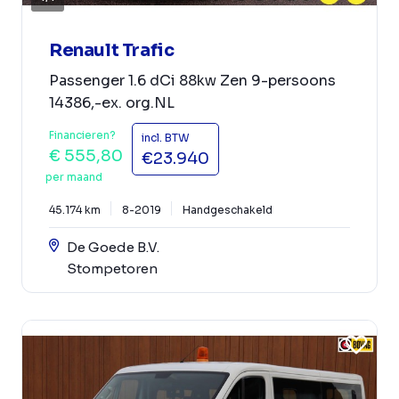
Renault Trafic
Passenger 1.6 dCi 88kw Zen 9-persoons
14386,-ex. org.NL
Financieren?
incl. BTW
€ 555,80
€23.940
per maand
45.174 km
8-2019
Handgeschakeld
De Goede B.V.
Stompetoren