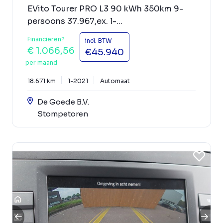
EVito Tourer PRO L3 90 kWh 350km 9-
persoons 37.967,ex. l-...
Financieren?
incl. BTW
€ 1.066,56
€45.940
per maand
18.671 km
1-2021
Automaat
De Goede B.V.
Stompetoren