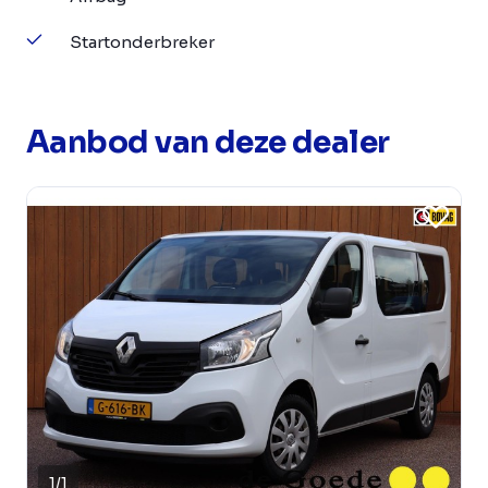
Startonderbreker
Aanbod van deze dealer
1
/
1