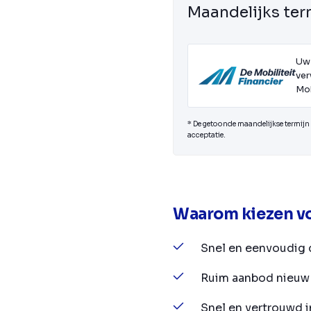
Maandelijks ter
Uw
ver
Mob
* De getoonde maandelijkse termijn i
acceptatie.
Waarom kiezen vo
Snel en eenvoudig 
Ruim aanbod nieuw 
Snel en vertrouwd 