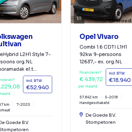
1
/
1
olkswagen
Opel Vivaro
ltivan
Combi 1.6 CDTI L1H1
 eHybrid L2H1 Style 7-
92kw 9-persoons
rsoons org.NL
12637,- ex. org.NL
oramadak el.t...
Financieren?
incl. BTW
€ 439,72
€18.940
ncieren?
incl. BTW
1.229,08
per maand
€52.940
maand
57.842 km
5-2018
Handgeschakeld
57 km
7-2023
omaat
De Goede B.V.
Stompetoren
De Goede B.V.
Stompetoren