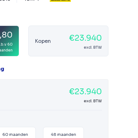
,80
€23.940
Kopen
.b.v 60
excl. BTW
aanden
ag
€23.940
excl. BTW
60 maanden
48 maanden