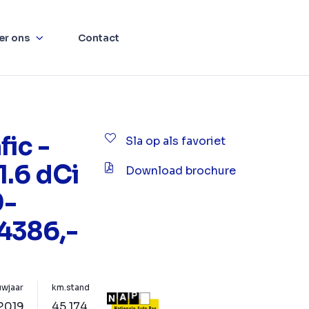
er ons
Contact
fic -
Sla op als favoriet
1.6 dCi
Download brochure
9-
4386,-
wjaar
km.stand
2019
45.174