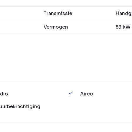
Transmissie
Handge
Vermogen
89 kW (
dio
Airco
uurbekrachtiging