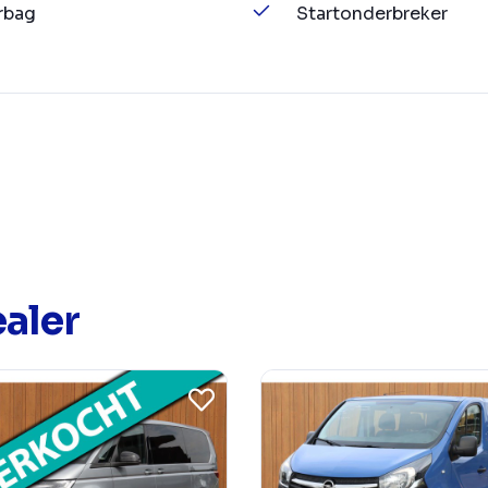
rbag
Startonderbreker
aler