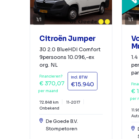
1
/
1
1
/
1
Citroën Jumper
V
Mu
30 2.0 BlueHDI Comfort
9persoons 10.096,-ex
1.4
org. NL
pe
pan
Financieren?
incl. BTW
€ 370,07
€15.940
Fina
€ 
per maand
per 
72.848 km
11-2017
Onbekend
11.9
Aut
De Goede B.V.
Stompetoren