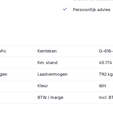
Persoonlijk advies
fic
Kenteken
G-616
Km. stand
45.174
agen
Laadvermogen
792 kg
Kleur
Wit
BTW / marge
incl. 