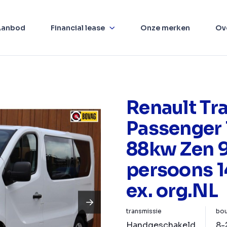
Aanbod
Financial lease
Onze merken
Ov
Renault Tra
Passenger 
88kw Zen 
persoons 1
ex. org.NL
transmissie
bou
Handgeschakeld
8-