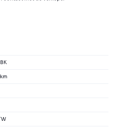
-BK
 km
BTW