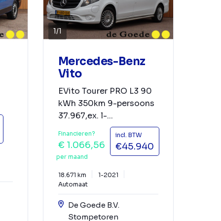
1
/
1
Mercedes-Benz
Vito
EVito Tourer PRO L3 90
kWh 350km 9-persoons
37.967,ex. l-...
Financieren?
incl. BTW
€ 1.066,56
€45.940
per maand
18.671 km
1-2021
Automaat
De Goede B.V.
Stompetoren