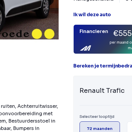
Ik wil deze auto
Financieren
€555
per maand o
m
Bereken je termijnbedr
Renault Trafic
ruiten, Achterruitwisser,
foonvoorbereiding met
Selecteer looptijd
m, Bestuurdersstoel in
baar, Bumpers in
72 maanden