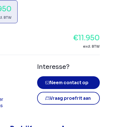
.950
cl. BTW
€11.950
excl. BTW
Interesse?
Neem contact op
Vraag proefrit aan
er
es