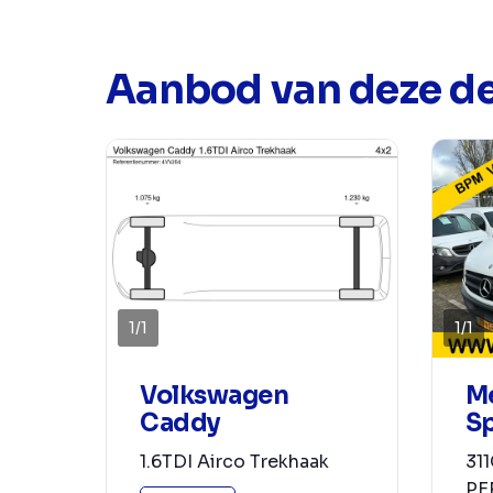
Aanbod van deze de
1
/
1
1
/
1
Volkswagen
M
Caddy
Sp
1.6TDI Airco Trekhaak
31
PE