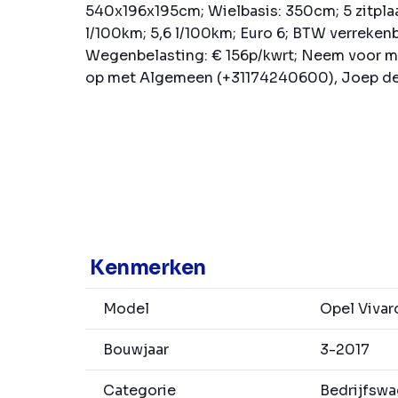
540x196x195cm; Wielbasis: 350cm; 5 zitplaa
l/100km; 5,6 l/100km; Euro 6; BTW verreken
Wegenbelasting: € 156p/kwrt; Neem voor m
op met Algemeen (+31174240600), Joep de 
Kenmerken
Model
Opel Vivar
Bouwjaar
3-2017
Categorie
Bedrijfsw