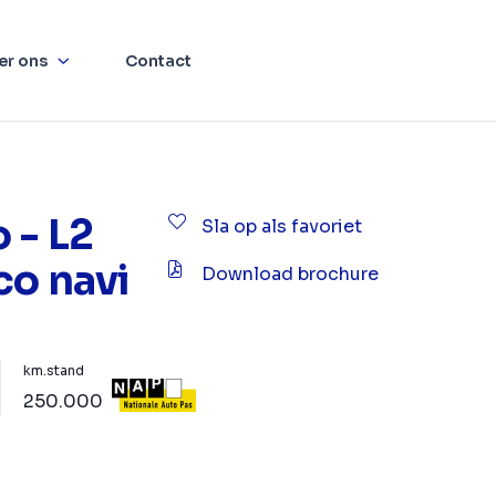
er ons
Contact
 - L2
Sla op als favoriet
co navi
Download brochure
km.stand
250.000