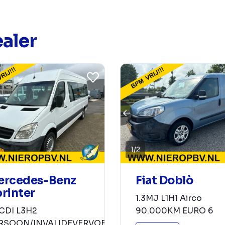
aler
1
/
2
Fiat Doblò
ercedes-Benz
rinter
1.3MJ L1H1 Airco
90.000KM EURO 6
1CDI L3H2
RSOON/INVALIDEVERVOER