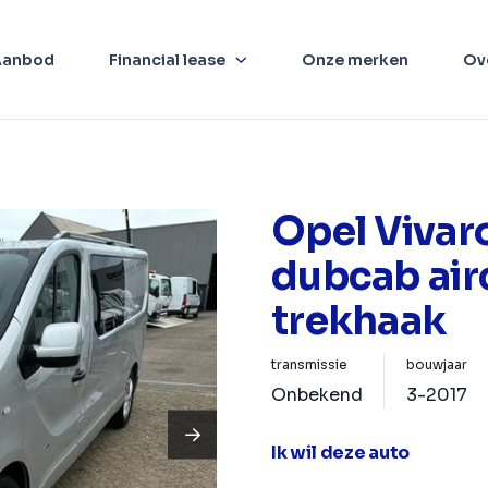
Aanbod
Financial lease
Onze merken
Ov
Opel Vivaro
dubcab air
trekhaak
transmissie
bouwjaar
Onbekend
3-2017
Ik wil deze auto