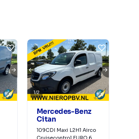
1
/
2
Mercedes-Benz
Citan
109CDI Maxi L2H1 Airco
Cruisecontrol EURO 6