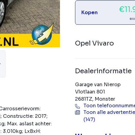
€11
Kopen
ex
Opel Vivaro
Dealerinformatie
Garage van Nierop
Vlotlaan 801
2681TZ, Monster
Toon telefoonnumm
 Carrosserievorm:
Toon alle advertenti
 Constructie: 2017;
(147)
g; Max. aslast achter:
: 3.010kg; LxBxH: