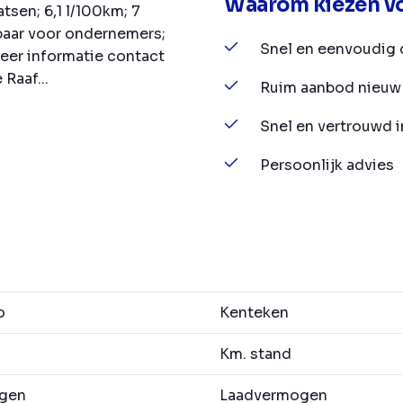
Waarom kiezen vo
tsen; 6,1 l/100km; 7
baar voor ondernemers;
Snel en eenvoudig 
eer informatie contact
Raaf...
Ruim aanbod nieuw 
Snel en vertrouwd 
Persoonlijk advies
o
Kenteken
Km. stand
agen
Laadvermogen