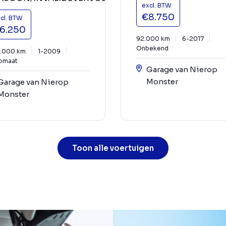
excl. BTW
€8.750
cl. BTW
6.250
92.000 km
6-2017
Onbekend
.000 km
1-2009
omaat
Garage van Nierop
Monster
Garage van Nierop
Monster
Toon alle voertuigen