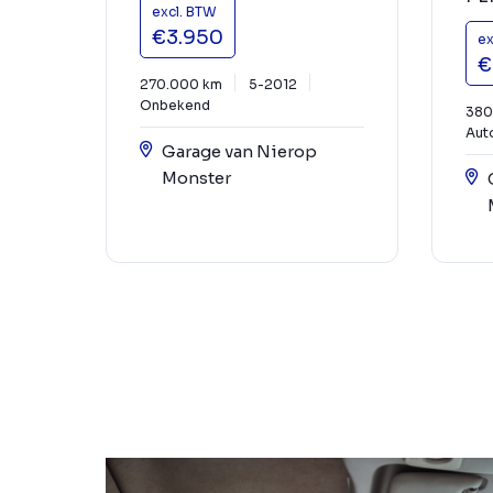
excl. BTW
€3.950
ex
€
270.000 km
5-2012
Onbekend
380
Aut
Garage van Nierop
Monster