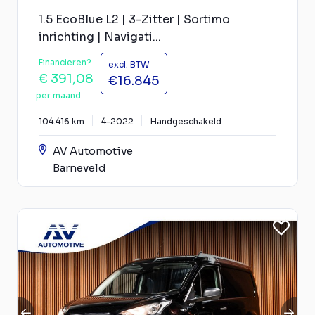
1.5 EcoBlue L2 | 3-Zitter | Sortimo
inrichting | Navigati...
Financieren?
excl. BTW
€ 391,08
€16.845
per maand
104.416 km
4-2022
Handgeschakeld
AV Automotive
Barneveld