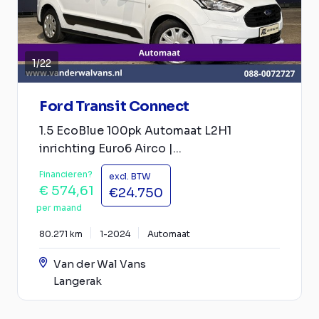
1
/
22
Ford Transit Connect
1.5 EcoBlue 100pk Automaat L2H1
inrichting Euro6 Airco |...
Financieren?
excl. BTW
€ 574,61
€24.750
per maand
80.271 km
1-2024
Automaat
Van der Wal Vans
Langerak