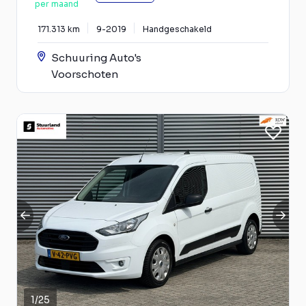
per maand
171.313 km
9-2019
Handgeschakeld
Schuuring Auto's
Voorschoten
1
/
25