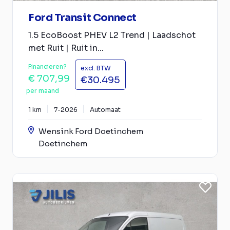
Ford Transit Connect
1.5 EcoBoost PHEV L2 Trend | Laadschot
met Ruit | Ruit in...
Financieren?
excl. BTW
€ 707,99
€30.495
per maand
1 km
7-2026
Automaat
Wensink Ford Doetinchem
Doetinchem