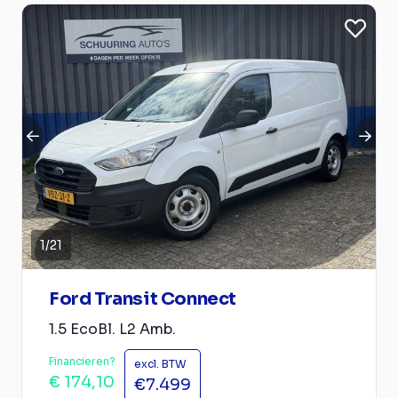
1
/
21
Ford Transit Connect
1.5 EcoBl. L2 Amb.
Financieren?
excl. BTW
€ 174,10
€7.499