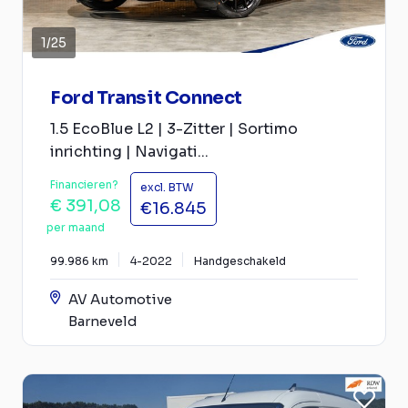
1
/
25
Ford Transit Connect
1.5 EcoBlue L2 | 3-Zitter | Sortimo
inrichting | Navigati...
Financieren?
excl. BTW
€ 391,08
€16.845
per maand
99.986 km
4-2022
Handgeschakeld
AV Automotive
Barneveld