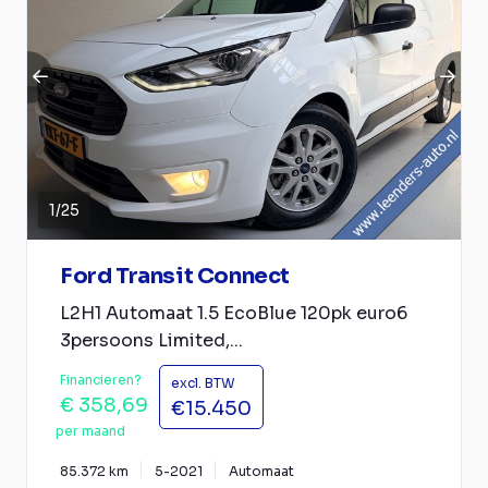
1
/
25
Ford Transit Connect
L2H1 Automaat 1.5 EcoBlue 120pk euro6
3persoons Limited,...
Financieren?
excl. BTW
€ 358,69
€15.450
per maand
85.372 km
5-2021
Automaat