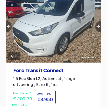
1
/
25
Ford Transit Connect
1.5 EcoBlue L2, Automaat , lange
uitvoering , Euro 6 , 1e...
Financieren?
excl. BTW
€ 207,79
€8.950
per maand