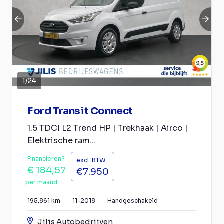
1
/
24
Ford Transit Connect
1.5 TDCI L2 Trend HP | Trekhaak | Airco |
Elektrische ram...
Financieren?
excl. BTW
€ 184,57
€7.950
per maand
195.861 km
11-2018
Handgeschakeld
Jilis Autobedrijven