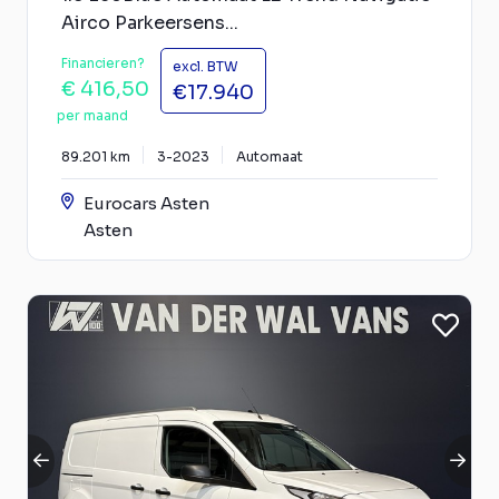
Airco Parkeersens...
Financieren?
excl. BTW
€ 416,50
€17.940
per maand
89.201 km
3-2023
Automaat
Eurocars Asten
Asten