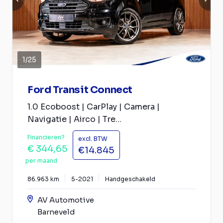
1
/
25
Ford Transit Connect
1.0 Ecoboost | CarPlay | Camera |
Navigatie | Airco | Tre...
Financieren?
excl. BTW
€ 344,65
€14.845
per maand
86.963 km
5-2021
Handgeschakeld
AV Automotive
Barneveld