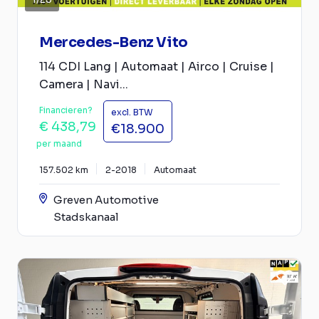
Mercedes-Benz Vito
114 CDI Lang | Automaat | Airco | Cruise |
Camera | Navi...
Financieren?
excl. BTW
€ 438,79
€18.900
per maand
157.502 km
2-2018
Automaat
Greven Automotive
Stadskanaal