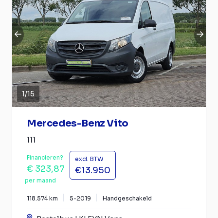
1
/
15
Mercedes-Benz Vito
111
Financieren?
excl. BTW
€ 323,87
€13.950
per maand
118.574 km
5-2019
Handgeschakeld