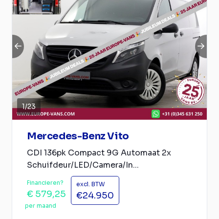
1
/
23
Mercedes-Benz Vito
CDI 136pk Compact 9G Automaat 2x
Schuifdeur/LED/Camera/In...
Financieren?
excl. BTW
€ 579,25
€24.950
per maand