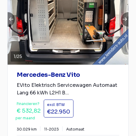
1
/
25
Mercedes-Benz Vito
EVito Elektrisch Servicewagen Automaat
Lang 66 kWh L2H1 B...
Financieren?
excl. BTW
€ 532,82
€22.950
per maand
30.029 km
11-2023
Automaat