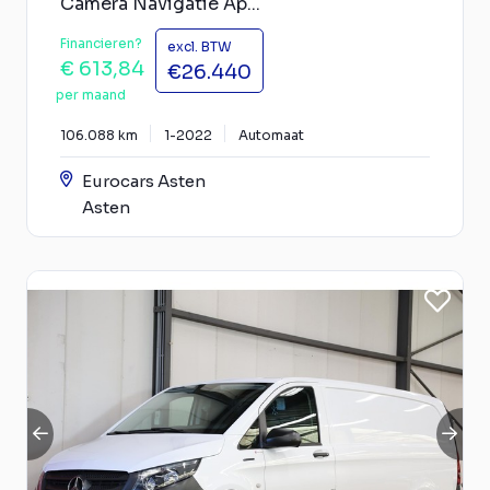
Camera Navigatie Ap...
Financieren?
excl. BTW
€ 613,84
€26.440
per maand
106.088 km
1-2022
Automaat
Eurocars Asten
Asten