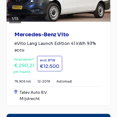
1
/
15
Mercedes-Benz Vito
eVito Lang Launch Edition 41 kWh 93%
accu
Financieren?
excl. BTW
€ 290,21
€12.500
per maand
76.905 km
12-2019
Automaat
Tatev Auto B.V.
Mijdrecht