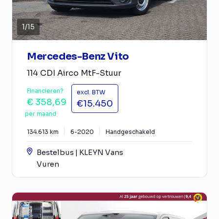
1
/
15
Mercedes-Benz Vito
114 CDI Airco MtF-Stuur
Financieren?
excl. BTW
€ 358,69
€15.450
per maand
134.613 km
6-2020
Handgeschakeld
Bestelbus | KLEYN Vans
Vuren