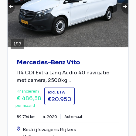
1
/
17
Mercedes-Benz Vito
114 CDI Extra Lang Audio 40 navigatie
met camera, 2500kg...
Financieren?
excl. BTW
€ 486,38
€20.950
per maand
89.794 km
4-2020
Automaat
Bedrijfswagens Rijkers