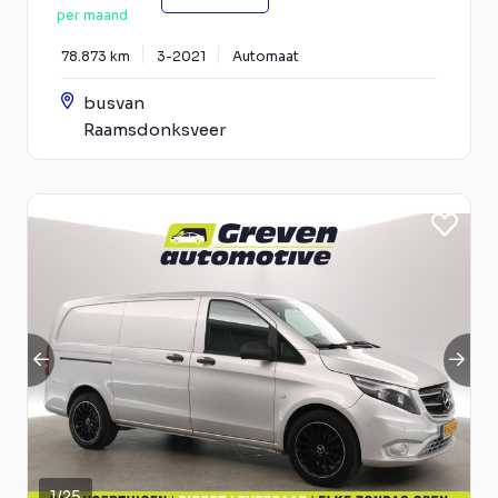
per maand
78.873 km
3-2021
Automaat
busvan
Raamsdonksveer
1
/
25