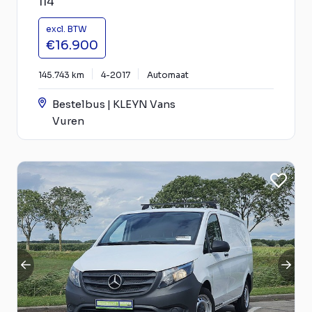
114
excl. BTW
€16.900
145.743 km
4-2017
Automaat
Bestelbus | KLEYN Vans
Vuren