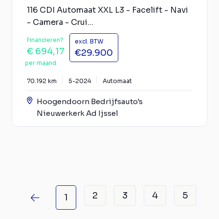
116 CDI Automaat XXL L3 - Facelift - Navi
- Camera - Crui...
Financieren?
excl. BTW
€ 694,17
€29.900
per maand
70.192 km
5-2024
Automaat
Hoogendoorn Bedrijfsauto's
Nieuwerkerk Ad Ijssel
2
3
4
5
1