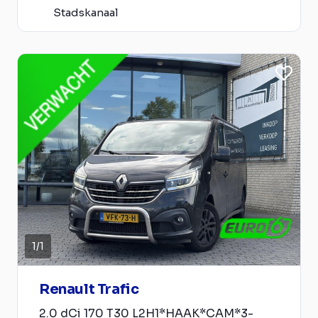
Stadskanaal
1
/
1
Renault Trafic
2.0 dCi 170 T30 L2H1*HAAK*CAM*3-