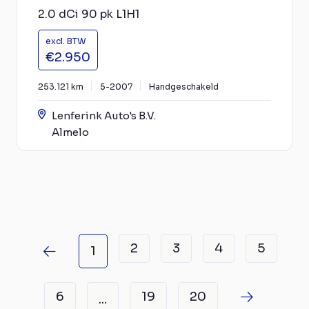
2.0 dCi 90 pk L1H1
excl. BTW
€2.950
253.121 km
5-2007
Handgeschakeld
Lenferink Auto's B.V.
Almelo
2
3
4
5
1
6
19
20
...