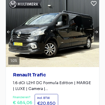
1
/
25
Renault Trafic
1.6 dCi L2H1 DC Formula Edition | MARGE
| LUXE | Camera |...
Financieren?
incl. BTW
€ 484,06
€20.850