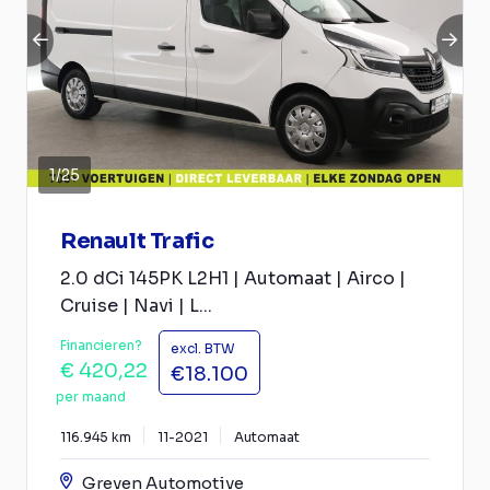
1
/
25
Renault Trafic
2.0 dCi 145PK L2H1 | Automaat | Airco |
Cruise | Navi | L...
Financieren?
excl. BTW
€ 420,22
€18.100
per maand
116.945 km
11-2021
Automaat
Greven Automotive