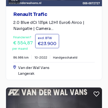
Renault Trafic
2.0 Blue dCi 131pk L2H1 Euro6 Airco |
Navigatie | Camera...
Financieren?
excl. BTW
€ 554,87
€23.900
per maand
86.986 km
10-2022
Handgeschakeld
Van der Wal Vans
Langerak