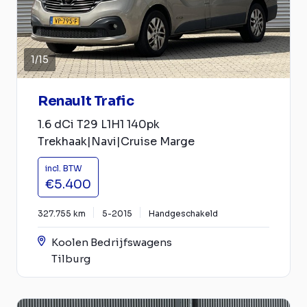
1
/
15
Renault Trafic
1.6 dCi T29 L1H1 140pk
Trekhaak|Navi|Cruise Marge
incl. BTW
€5.400
327.755 km
5-2015
Handgeschakeld
Koolen Bedrijfswagens
Tilburg