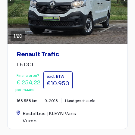
1
/
20
Renault Trafic
1.6 DCI
Financieren?
excl. BTW
€ 254,22
€10.950
per maand
168.558 km
9-2018
Handgeschakeld
Bestelbus | KLEYN Vans
Vuren