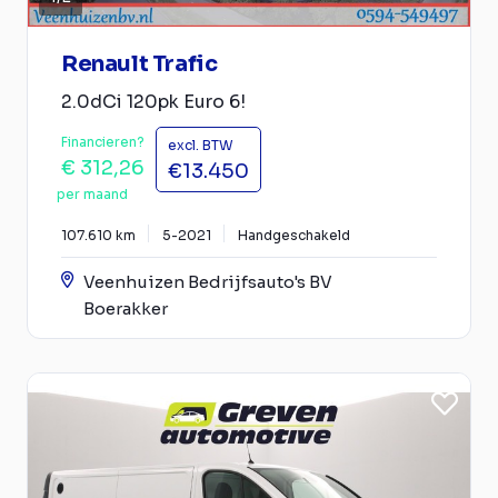
Renault Trafic
2.0dCi 120pk Euro 6!
Financieren?
excl. BTW
€ 312,26
€13.450
per maand
107.610 km
5-2021
Handgeschakeld
Veenhuizen Bedrijfsauto's BV
Boerakker