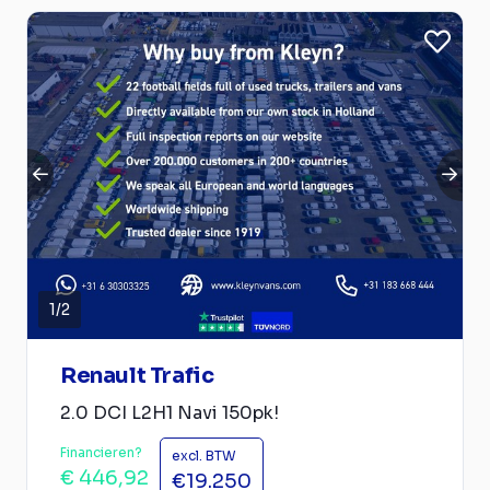
1
/
2
Renault Trafic
2.0 DCI L2H1 Navi 150pk!
Financieren?
excl. BTW
€ 446,92
€19.250