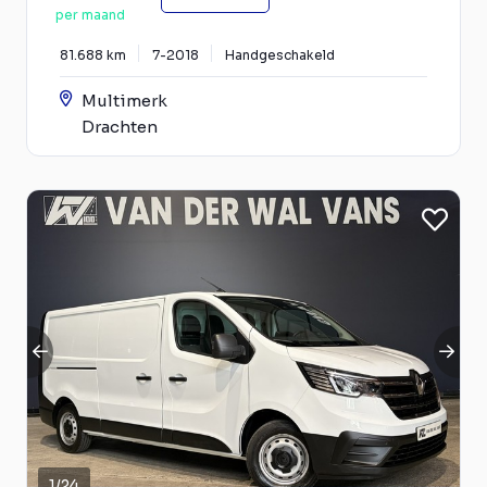
per maand
81.688 km
7-2018
Handgeschakeld
Multimerk
Drachten
1
/
24