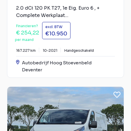
2.0 dCi 120 PK T27, 1e Eig. Euro 6 , +
Complete Werkplaat...
Financieren?
excl. BTW
€ 254,22
€10.950
per maand
167.227 km
10-2021
Handgeschakeld
Autobedrijf Hoog Stoevenbeld
Deventer