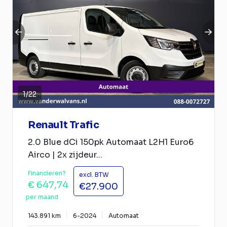
1
/
22
Renault Trafic
2.0 Blue dCi 150pk Automaat L2H1 Euro6
Airco | 2x zijdeur...
Financieren?
excl. BTW
€ 647,74
€27.900
per maand
143.891 km
6-2024
Automaat