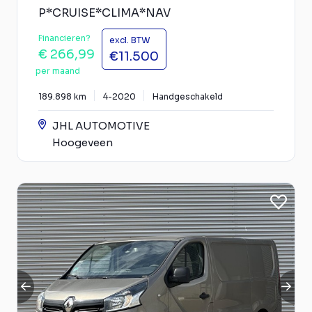
P*CRUISE*CLIMA*NAV
Financieren?
excl. BTW
€ 266,99
€11.500
per maand
189.898 km
4-2020
Handgeschakeld
JHL AUTOMOTIVE
Hoogeveen