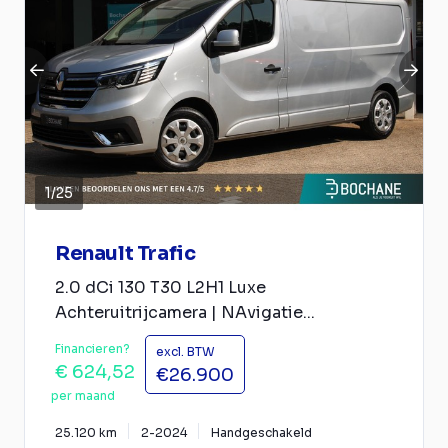
1
/
25
Renault Trafic
2.0 dCi 130 T30 L2H1 Luxe
Achteruitrijcamera | NAvigatie...
Financieren?
excl. BTW
€ 624,52
€26.900
per maand
25.120 km
2-2024
Handgeschakeld