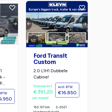
1
/
2
Ford Transit
Custom
1
2.0 L1H1 Dubbele
k -
Cabine!
...
Financieren?
excl. BTW
€ 391,20
€16.850
. BTW
per maand
4.950
153.137 km
2-2021
Handgeschakeld