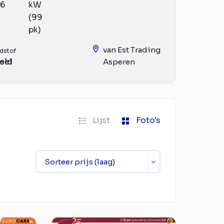
16
kW
(99
pk)
van Est Trading
dstof
eld
sel
Asperen
Lijst
Foto's