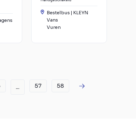
Bestelbus | KLEYN
Vans
agens
Vuren
6
57
58
...