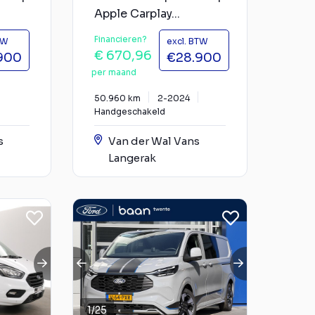
Apple Carplay...
Financieren?
TW
excl. BTW
€ 670,96
900
€28.900
per maand
50.960 km
2-2024
Handgeschakeld
s
Van der Wal Vans
Langerak
1
/
25