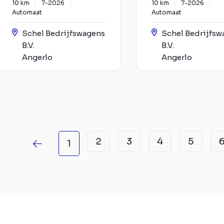
10 km
7-2026
10 km
7-2026
Automaat
Automaat
Schel Bedrijfswagens
Schel Bedrijfsw
B.V.
B.V.
Angerlo
Angerlo
2
3
4
5
1