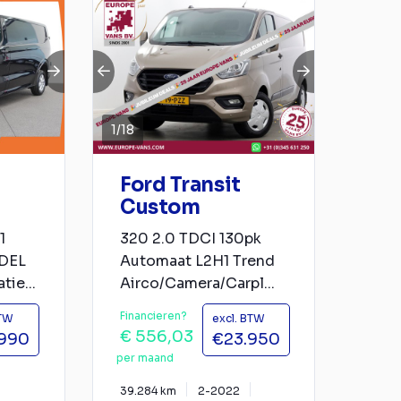
1
/
18
Ford Transit
Custom
1
320 2.0 TDCI 130pk
DEL
Automaat L2H1 Trend
ie...
Airco/Camera/Carpl...
Financieren?
BTW
excl. BTW
€ 556,03
990
€23.950
per maand
39.284 km
2-2022