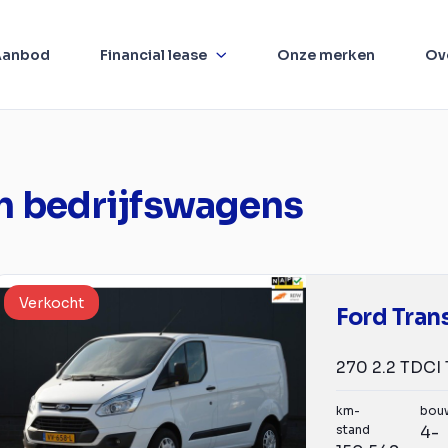
Aanbod
Financial lease
Onze merken
Ov
m bedrijfswagens
Verkocht
Ford Tran
km-
bou
stand
4-