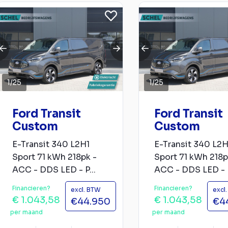
1
/
25
1
/
25
Ford Transit
Ford Transit
Custom
Custom
E-Transit 340 L2H1
E-Transit 340 L2H
Sport 71 kWh 218pk -
Sport 71 kWh 218p
ACC - DDS LED - P...
ACC - DDS LED - P
Financieren?
Financieren?
excl. BTW
excl
€ 1.043,58
€ 1.043,58
€44.950
€4
per maand
per maand