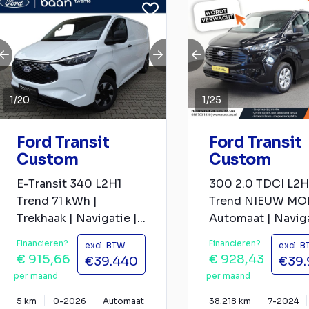
1
/
20
1
/
25
Ford Transit
Ford Transit
Custom
Custom
E-Transit 340 L2H1
300 2.0 TDCI L2H
Trend 71 kWh |
Trend NIEUW MO
Trekhaak | Navigatie |...
Automaat | Navigat
Financieren?
Financieren?
excl. BTW
excl. 
€ 915,66
€ 928,43
€39.440
€39.
per maand
per maand
5 km
0-2026
Automaat
38.218 km
7-2024