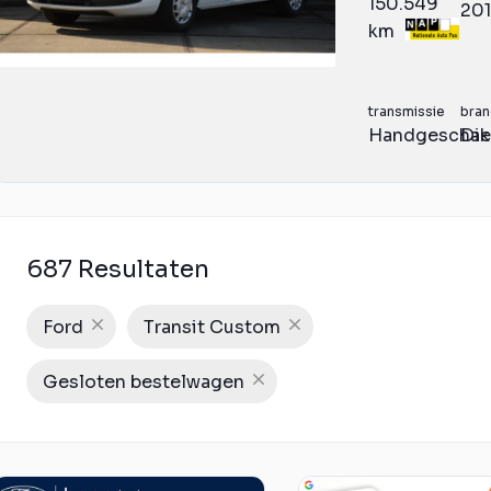
150.549
20
km
transmissie
bran
Handgeschak
Die
687 Resultaten
Ford
Transit Custom
Gesloten bestelwagen