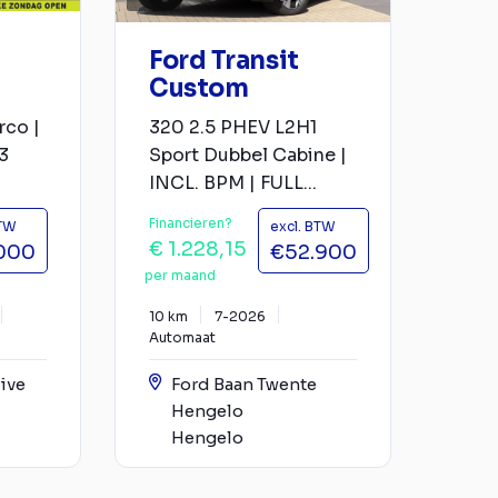
Ford Transit
Custom
rco |
320 2.5 PHEV L2H1
3
Sport Dubbel Cabine |
INCL. BPM | FULL...
Financieren?
BTW
excl. BTW
€ 1.228,15
000
€52.900
per maand
10 km
7-2026
Automaat
ive
Ford Baan Twente
Hengelo
Hengelo