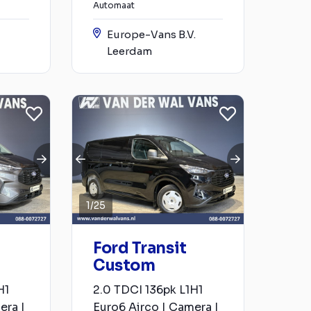
Automaat
Europe-Vans B.V.
Leerdam
1
/
25
Ford Transit
Custom
H1
2.0 TDCI 136pk L1H1
era |
Euro6 Airco | Camera |