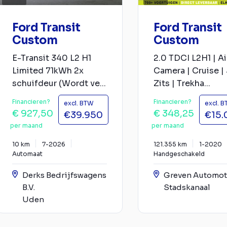
Ford Transit
Ford Transit
Custom
Custom
E-Transit 340 L2 H1
2.0 TDCI L2H1 | Ai
Limited 71kWh 2x
Camera | Cruise | 
schuifdeur (Wordt ve...
Zits | Trekha...
Financieren?
Financieren?
excl. BTW
excl. 
€ 927,50
€ 348,25
€39.950
€15.
per maand
per maand
10 km
7-2026
121.355 km
1-2020
Automaat
Handgeschakeld
Derks Bedrijfswagens
Greven Automot
B.V.
Stadskanaal
Uden