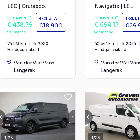
LED | Cruiseco...
Navigatie | LE...
Financieren?
Financieren?
excl. BTW
excl. B
€ 438,79
€ 694,17
€18.900
€29.
per maand
per maand
74.123 km
6-2020
40.344 km
6-2024
Handgeschakeld
Handgeschakeld
Van der Wal Vans
Van der Wal Van
Langerak
Langerak
1
/
25
1
/
25