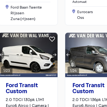
Automaat
Ford Baan Twente
Eurocars
Rijssen
Oss
Zuna (rijssen)
1
/
23
1
/
24
Ford Transit
Ford Transit
Custom
Custom
2.0 TDCI 130pk L1H1
2.0 TDCI 136pk L1
Euro6 Airco | Camera |
Euro6 Airco | Cam