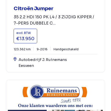
Citroën Jumper
35 2.2 HDI 150 PK L4 / 3 ZIJDIG KIPPER /
7-PERS DUBBELE C...
excl. BTW
€13.950
123.362 km
9-2016
Handgeschakeld
Autobedrijf J. Ruinemans
Eesveen