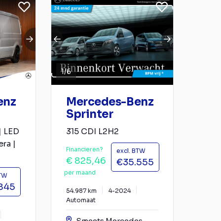
1
/
6
enz
Mercedes-Benz
Sprinter
| LED
315 CDI L2H2
ra |
Financieren?
excl. BTW
€ 825,46
€35.555
per maand
BTW
845
54.987 km
4-2024
Automaat
Smeets Mercedes-