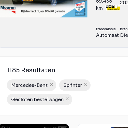
59.435
20
km
transmissie
bran
Automaat
Die
1185 Resultaten
Mercedes-Benz
Sprinter
Gesloten bestelwagen