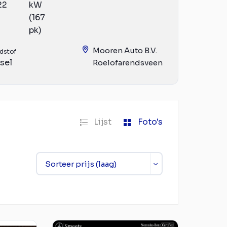
22
kW
(167
pk)
Mooren Auto B.V.
dstof
sel
Roelofarendsveen
Lijst
Foto's