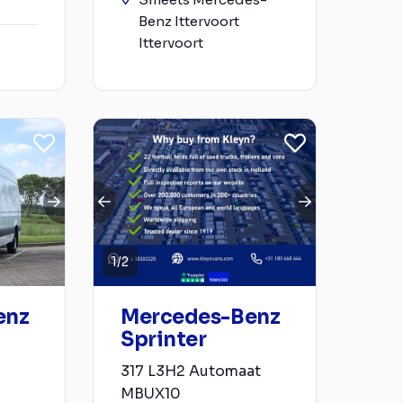
Benz Ittervoort
Ittervoort
1
/
2
enz
Mercedes-Benz
Sprinter
317 L3H2 Automaat
MBUX10