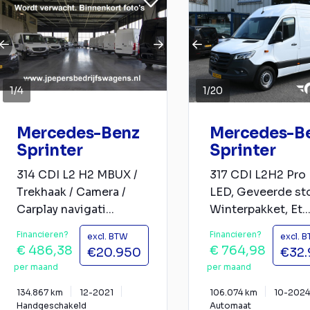
1
/
4
1
/
20
Mercedes-Benz
Mercedes-B
Sprinter
Sprinter
314 CDI L2 H2 MBUX /
317 CDI L2H2 Pro
Trekhaak / Camera /
LED, Geveerde sto
Carplay navigati...
Winterpakket, Et..
Financieren?
Financieren?
excl. BTW
excl. 
€ 486,38
€ 764,98
€20.950
€32
per maand
per maand
134.867 km
12-2021
106.074 km
10-2024
Handgeschakeld
Automaat