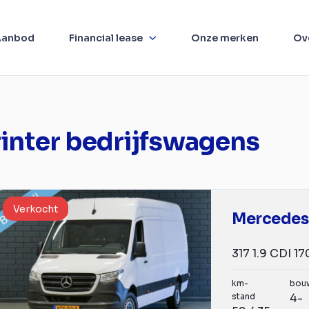
Aanbod
Financial lease
Onze merken
Ov
inter bedrijfswagens
Verkocht
km-
bou
stand
4-