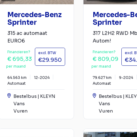
Mercedes-Benz
Mercedes-B
Sprinter
Sprinter
315 ac automaat
317 L2H2 RWD M
EURO6
Autom!
Financieren?
Financieren?
excl. BTW
excl. 
€ 695,33
€ 809,09
€29.950
€34
per maand
per maand
64.563 km
12-2024
79.627 km
9-2024
Automaat
Automaat
Bestelbus | KLEYN
Bestelbus | KLE
Vans
Vans
Vuren
Vuren