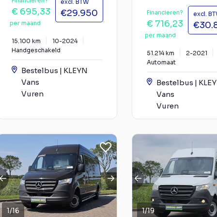
Financieren?
excl. BTW
€ 695,33
€29.950
Financieren?
excl. B
€ 716,23
per maand
€30.
per maand
15.100 km
10-2024
Handgeschakeld
51.214 km
2-2021
Automaat
Bestelbus | KLEYN
Vans
Bestelbus | KLE
Vuren
Vans
Vuren
1
/
16
1
/
19