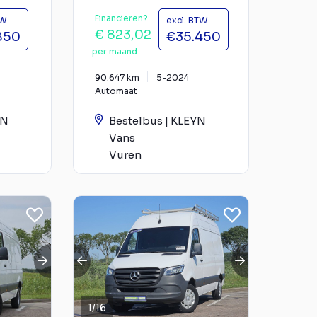
Financieren?
TW
excl. BTW
€ 823,02
850
€35.450
per maand
90.647 km
5-2024
Automaat
YN
Bestelbus | KLEYN
Vans
Vuren
1
/
16