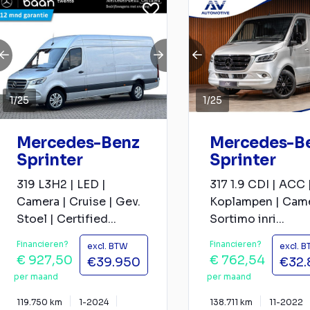
1
/
25
1
/
25
Mercedes-Benz
Mercedes-B
Sprinter
Sprinter
319 L3H2 | LED |
317 1.9 CDI | ACC 
Camera | Cruise | Gev.
Koplampen | Came
Stoel | Certified...
Sortimo inri...
Financieren?
Financieren?
excl. BTW
excl. 
€ 927,50
€ 762,54
€39.950
€32.
per maand
per maand
119.750 km
1-2024
138.711 km
11-2022