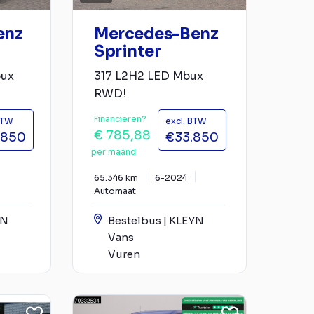
enz
Mercedes-Benz
Sprinter
bux
317 L2H2 LED Mbux
RWD!
Financieren?
BTW
excl. BTW
€ 785,88
.850
€33.850
per maand
65.346 km
6-2024
Automaat
YN
Bestelbus | KLEYN
Vans
Vuren