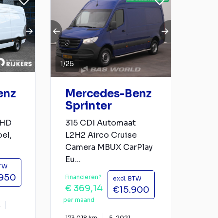
1
/
25
enz
Mercedes-Benz
Sprinter
 HD
315 CDI Automaat
el,
L2H2 Airco Cruise
.
Camera MBUX CarPlay
Eu...
BTW
.950
Financieren?
excl. BTW
€ 369,14
€15.900
per maand
173.018 km
5-2021