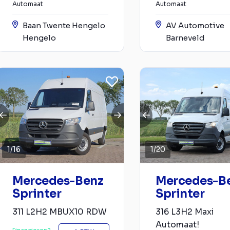
Automaat
Automaat
Baan Twente Hengelo
AV Automotive
Hengelo
Barneveld
1
/
16
1
/
20
Mercedes-Benz
Mercedes-B
Sprinter
Sprinter
311 L2H2 MBUX10 RDW
316 L3H2 Maxi
Automaat!