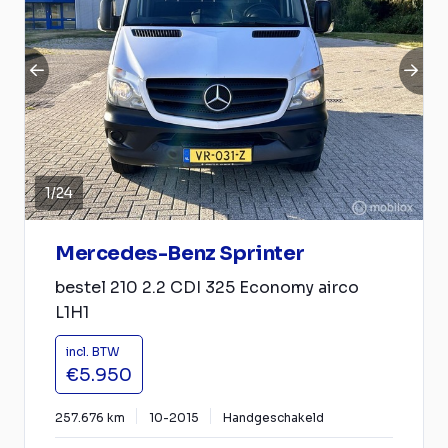
1
/
24
Mercedes-Benz Sprinter
bestel 210 2.2 CDI 325 Economy airco
L1H1
incl. BTW
€5.950
257.676 km
10-2015
Handgeschakeld