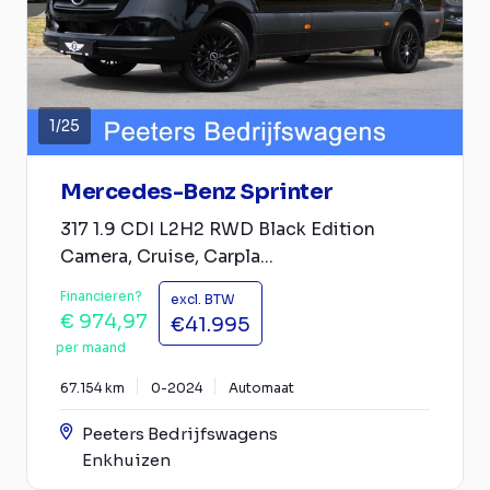
1
/
25
Mercedes-Benz Sprinter
317 1.9 CDI L2H2 RWD Black Edition
Camera, Cruise, Carpla...
Financieren?
excl. BTW
€ 974,97
€41.995
per maand
67.154 km
0-2024
Automaat
Peeters Bedrijfswagens
Enkhuizen