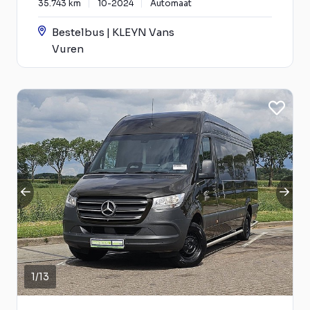
35.743 km
10-2024
Automaat
Bestelbus | KLEYN Vans
Vuren
1
/
13