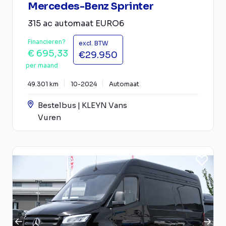
Mercedes-Benz Sprinter
315 ac automaat EURO6
Financieren?
excl. BTW
€ 695,33
€29.950
per maand
49.301 km
10-2024
Automaat
Bestelbus | KLEYN Vans
Vuren