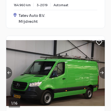
164.960 km
3-2019
Automaat
Tatev Auto B.V.
Mijdrecht
1
/
16