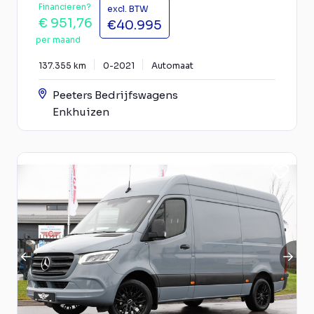
Financieren?
excl. BTW
€ 951,76
€40.995
per maand
137.355 km
0-2021
Automaat
Peeters Bedrijfswagens
Enkhuizen