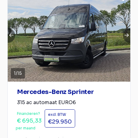
1
/
15
Mercedes-Benz Sprinter
315 ac automaat EURO6
Financieren?
excl. BTW
€ 695,33
€29.950
per maand