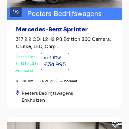
1
/
9
Mercedes-Benz Sprinter
317 2.2 CDI L2H2 PB Edition 360 Camera,
Cruise, LED, Carp...
Financieren?
excl. BTW
€ 812,46
€34.995
per maand
91.585 km
0-2021
Automaat
Peeters Bedrijfswagens
Enkhuizen