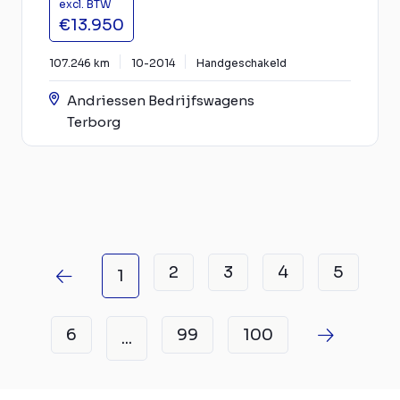
excl. BTW
€13.950
107.246 km
10-2014
Handgeschakeld
Andriessen Bedrijfswagens
Terborg
2
3
4
5
1
6
99
100
...