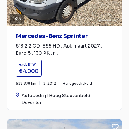
1
/
25
Mercedes-Benz Sprinter
513 2.2 CDI 366 HD , Apk maart 2027 ,
Euro 5 , 130 PK , r...
excl. BTW
€4.000
538.879 km
3-2012
Handgeschakeld
Autobedrijf Hoog Stoevenbeld
Deventer