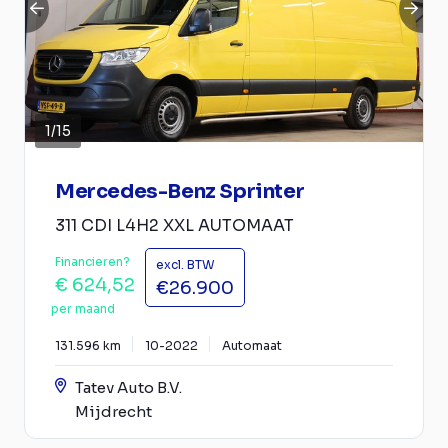
1
/
15
Mercedes-Benz Sprinter
311 CDI L4H2 XXL AUTOMAAT
Financieren?
excl. BTW
€ 624,52
€26.900
per maand
131.596 km
10-2022
Automaat
Tatev Auto B.V.
Mijdrecht