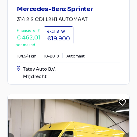
Mercedes-Benz Sprinter
314 2.2 CDI L2H1 AUTOMAAT
Financieren?
excl. BTW
€ 462,01
€19.900
per maand
184.541 km
10-2018
Automaat
Tatev Auto B.V.
Mijdrecht