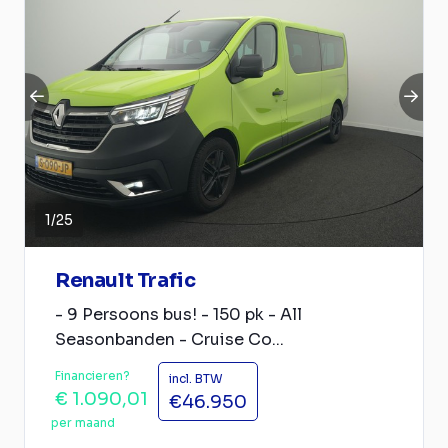
1
/
25
Renault Trafic
- 9 Persoons bus! - 150 pk - All
Seasonbanden - Cruise Co...
Financieren?
incl. BTW
€ 1.090,01
€46.950
per maand