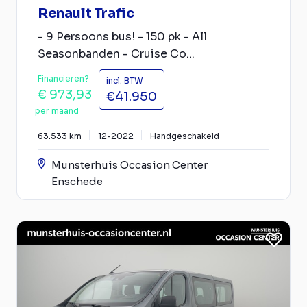
Renault Trafic
- 9 Persoons bus! - 150 pk - All
Seasonbanden - Cruise Co...
Financieren?
incl. BTW
€ 973,93
€41.950
per maand
63.533 km
12-2022
Handgeschakeld
Munsterhuis Occasion Center
Enschede