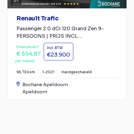
1
/
1
Renault Trafic
Passenger 2.0 dCi 120 Grand Zen 9-
PERSOONS | PRIJS INCL....
Financieren?
incl. BTW
€ 554,87
€23.900
per maand
96.724 km
1-2021
Handgeschakeld
Bochane Apeldoorn
Apeldoorn