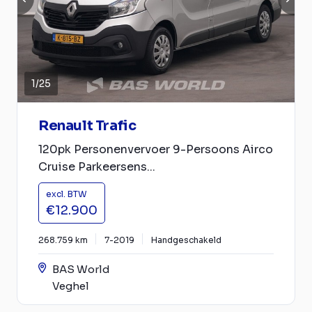
1
/
25
Renault Trafic
120pk Personenvervoer 9-Persoons Airco
Cruise Parkeersens...
excl. BTW
€12.900
268.759 km
7-2019
Handgeschakeld
BAS World
Veghel