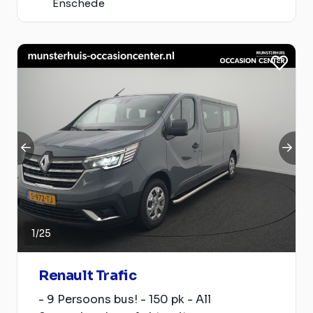
Enschede
1
/
25
Renault Trafic
- 9 Persoons bus! - 150 pk - All