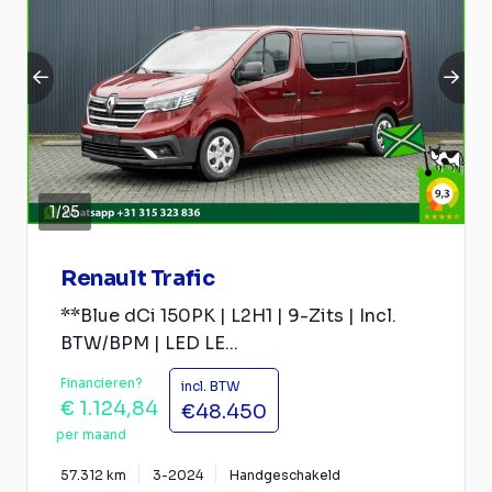
1
/
25
Renault Trafic
**Blue dCi 150PK | L2H1 | 9-Zits | Incl.
BTW/BPM | LED LE...
Financieren?
incl. BTW
€ 1.124,84
€48.450
per maand
57.312 km
3-2024
Handgeschakeld