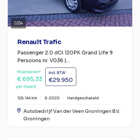
1
/
24
Renault Trafic
Passenger 2.0 dCi 120PK Grand Life 9
Persoons nr. V036 |...
Financieren?
incl. BTW
€ 695,33
€29.950
per maand
126.144 km
6-2020
Handgeschakeld
Autobedrijf Van der Veen Groningen B.V.
Groningen