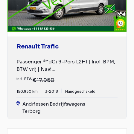
Renault Trafic
Passenger **dCi 9-Pers L2H1 | Incl. BPM,
BTW vrij | Navi...
incl. BTW
€17.950
150.930 km
3-2018
Handgeschakeld
Andriessen Bedrijfswagens
Terborg