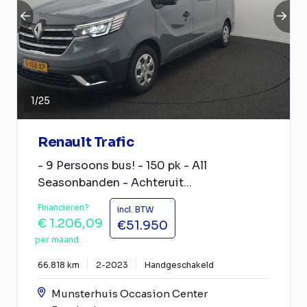
1
/
25
Renault Trafic
- 9 Persoons bus! - 150 pk - All
Seasonbanden - Achteruit...
Financieren?
incl. BTW
€ 1.206,09
€51.950
per maand
66.818 km
2-2023
Handgeschakeld
Munsterhuis Occasion Center