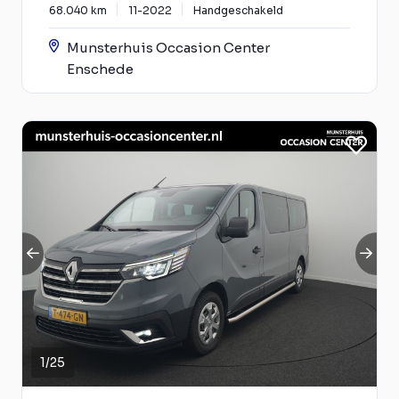
68.040 km
11-2022
Handgeschakeld
Munsterhuis Occasion Center
Enschede
1
/
25