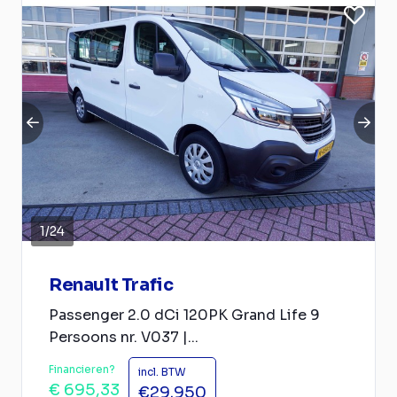
1
/
24
Renault Trafic
Passenger 2.0 dCi 120PK Grand Life 9
Persoons nr. V037 |...
Financieren?
incl. BTW
€ 695,33
€29.950