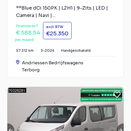
**Blue dCi 150PK | L2H1 | 9-Zits | LED |
Camera | Navi |...
Financieren?
excl. BTW
€ 588,54
€25.350
per maand
57.312 km
3-2024
Handgeschakeld
Andriessen Bedrijfswagens
Terborg