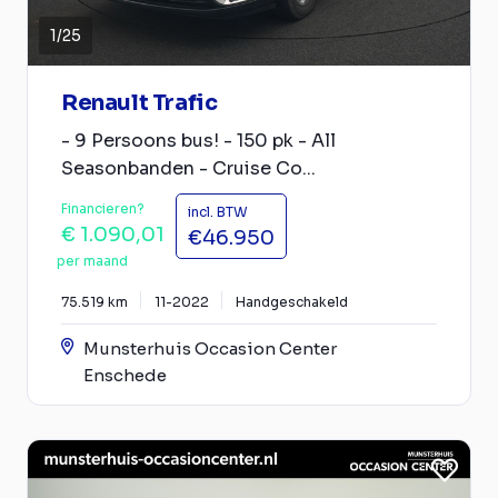
1
/
25
Renault Trafic
- 9 Persoons bus! - 150 pk - All
Seasonbanden - Cruise Co...
Financieren?
incl. BTW
€ 1.090,01
€46.950
per maand
75.519 km
11-2022
Handgeschakeld
Munsterhuis Occasion Center
Enschede