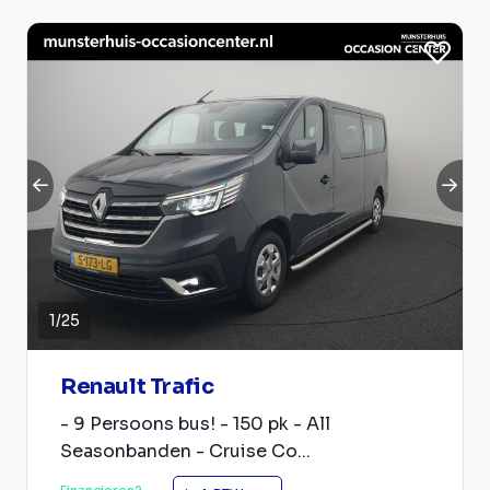
1
/
25
Renault Trafic
- 9 Persoons bus! - 150 pk - All
Seasonbanden - Cruise Co...