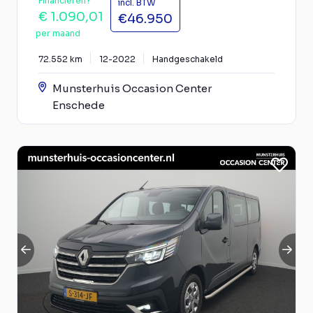
Financieren?
incl. BTW
€ 1.090,01
€46.950
per maand
72.552 km
12-2022
Handgeschakeld
Munsterhuis Occasion Center
Enschede