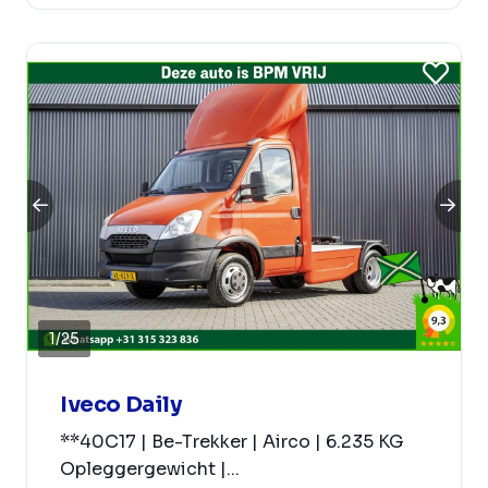
1
/
25
Iveco Daily
**40C17 | Be-Trekker | Airco | 6.235 KG
Opleggergewicht |...