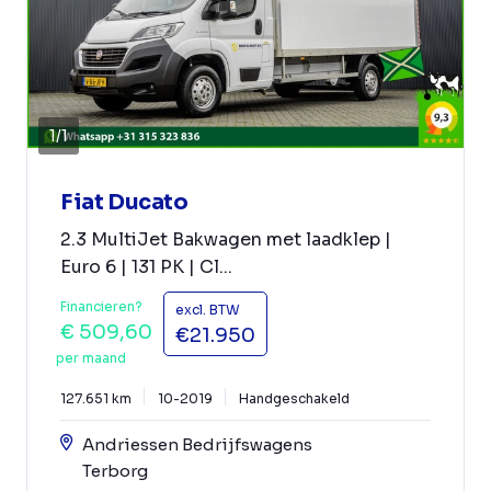
1
/
1
Fiat Ducato
2.3 MultiJet Bakwagen met laadklep |
Euro 6 | 131 PK | Cl...
Financieren?
excl. BTW
€ 509,60
€21.950
per maand
127.651 km
10-2019
Handgeschakeld
Andriessen Bedrijfswagens
Terborg