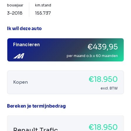
bouwjaar
km.stand
3-2018
155.737
Ik wil deze auto
Financieren
€439,95
per maand o.b.v 60 maanden
€18.950
Kopen
excl. BTW
Bereken je termijnbedrag
€18.950
Renault Trafic