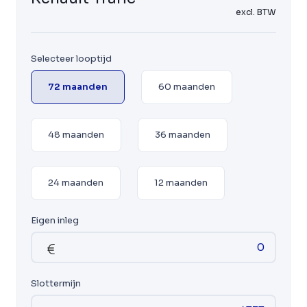
excl. BTW
Selecteer looptijd
72 maanden
60 maanden
48 maanden
36 maanden
24 maanden
12 maanden
Eigen inleg
Slottermijn