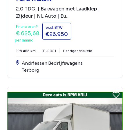
2.0 TDCI | Bakwagen met Laadklep |
Zijdeur | NL Auto | Eu...
Financieren?
excl. BTW
€ 625,68
€26.950
per maand
128.458 km
11-2021
Handgeschakeld
Andriessen Bedrijfswagens
Terborg