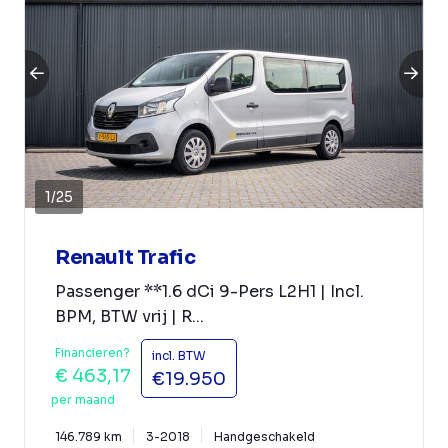
1
/
25
Renault Trafic
Passenger **1.6 dCi 9-Pers L2H1 | Incl.
BPM, BTW vrij | R...
Financieren?
incl. BTW
€ 463,17
€19.950
per maand
146.789 km
3-2018
Handgeschakeld