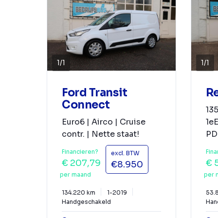
1
/
1
1
/
1
Ford Transit
Re
Connect
13
Euro6 | Airco | Cruise
1eE
contr. | Nette staat!
PDC
Financieren?
Fina
excl. BTW
€ 207,79
€ 
€8.950
per maand
per 
134.220 km
1-2019
53.
Handgeschakeld
Han