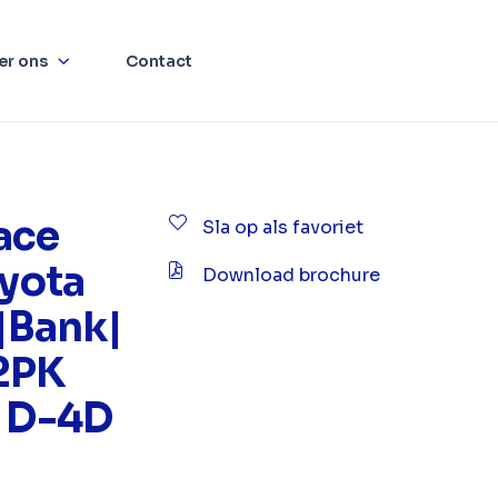
er ons
Contact
ace
Sla op als favoriet
oyota
Download brochure
Bank|
2PK
5 D-4D