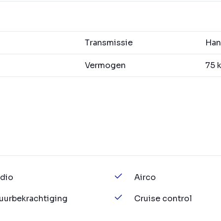
Transmissie
Hand
Vermogen
75 k
dio
Airco
uurbekrachtiging
Cruise control