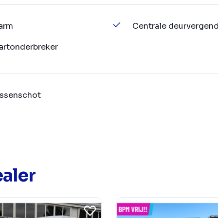
arm
Centrale deurvergend
artonderbreker
ssenschot
aler