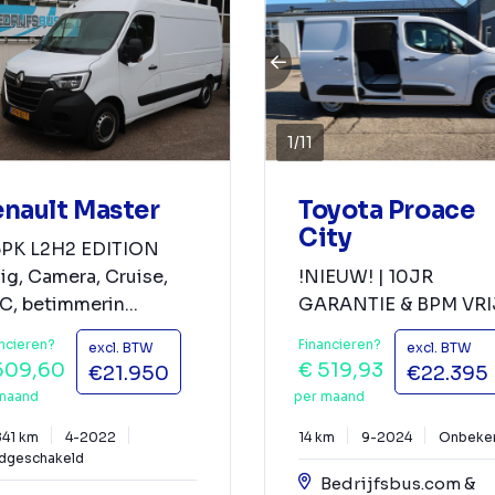
1
/
11
nault Master
Toyota Proace
City
5PK L2H2 EDITION
ig, Camera, Cruise,
!NIEUW! | 10JR
, betimmerin...
GARANTIE & BPM VRI
ncieren?
Financieren?
excl. BTW
excl. BTW
509,60
€ 519,93
€21.950
€22.395
maand
per maand
841 km
4-2022
14 km
9-2024
Onbeke
dgeschakeld
Bedrijfsbus.com &