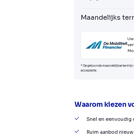
Maandelijks ter
Uw
ver
Mob
* De getoonde maandelijkse termijn i
acceptatie.
Waarom kiezen vo
Snel en eenvoudig 
Ruim aanbod nieuw 