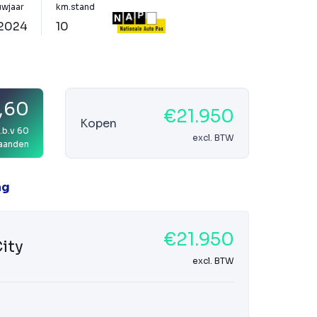
wjaar
km.stand
2024
10
,60
€21.950
Kopen
.b.v 60
excl. BTW
aanden
ag
€21.950
ity
excl. BTW