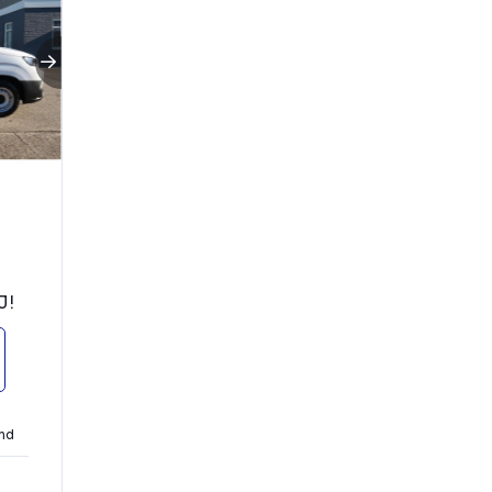
J!
nd