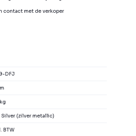
in contact met de verkoper
9-DFJ
km
 kg
 Silver (zilver metallic)
l. BTW