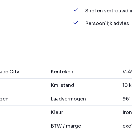
Snel en vertrouwd 
Persoonlijk advies
ace City
Kenteken
V-4
Km. stand
10 
agen
Laadvermogen
961
Kleur
Iron
BTW / marge
exc