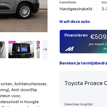
transmissie
bou
Handgeschakeld
2-
Ik wil deze auto
Financieren
€509
per maand o
m
Bereken je termijnbedr
Toyota Proace C
ruiten, Achterruitwisser,
ring), Anti doorSlip
steun voor,
dersstoel in hoogte
Selecteer looptijd