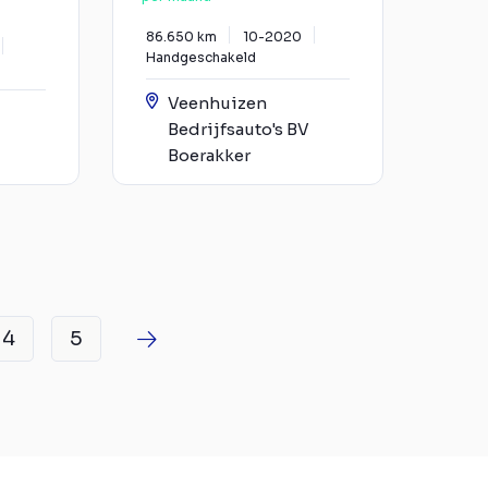
86.650 km
10-2020
Handgeschakeld
Veenhuizen
Bedrijfsauto's BV
Boerakker
4
5