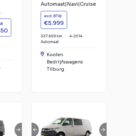
Automaat|Navi|Cruise
.
excl. BTW
€5.999
TW
950
337.659 km
4-2014
Automaat
Koolen
Bedrijfswagens
.
Tilburg