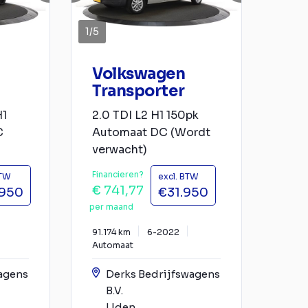
1
/
5
Volkswagen
Transporter
H1
2.0 TDI L2 H1 150pk
C
Automaat DC (Wordt
verwacht)
Financieren?
BTW
excl. BTW
€ 741,77
.950
€31.950
per maand
91.174 km
6-2022
Automaat
agens
Derks Bedrijfswagens
B.V.
Uden