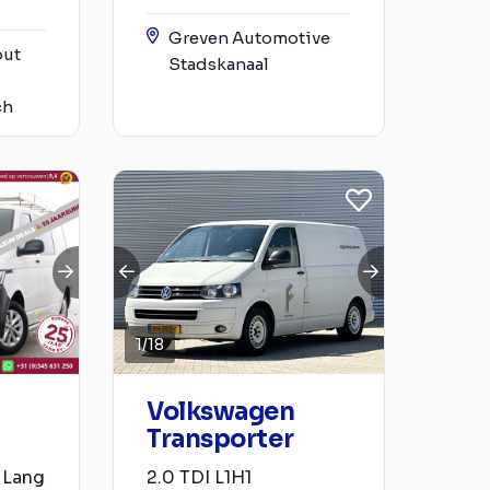
Greven Automotive
out
Stadskanaal
ch
1
/
18
Volkswagen
Transporter
k Lang
2.0 TDI L1H1