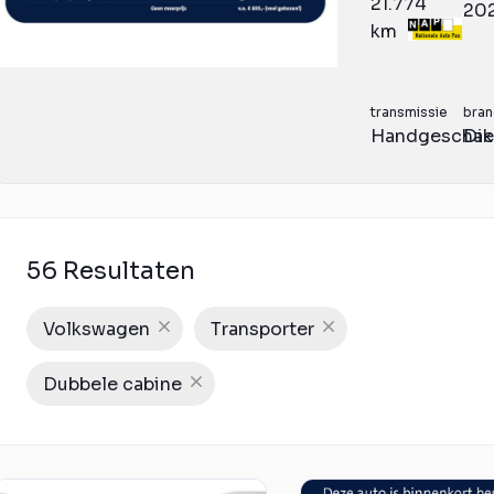
21.774
20
km
transmissie
bran
Handgeschak
Die
56 Resultaten
Volkswagen
Transporter
Dubbele cabine