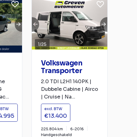
1
/
25
Volkswagen
Transporter
ne
2.0 TDI L2H1 140PK |
G
Dubbele Cabine | Airco
c...
| Cruise | Na...
. BTW
excl. BTW
4.995
€13.400
225.804 km
6-2016
Handgeschakeld