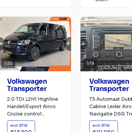
1
/
25
1
/
19
Volkswagen
Volkswagen
Transporter
Transporter
2.0 TDI L2H1 Highline
T5 Automaat Dub
Handel/Export Airco
Cabine Leder Air
Cruise control...
Navigatie DSG Tre
excl. BTW
excl. BTW