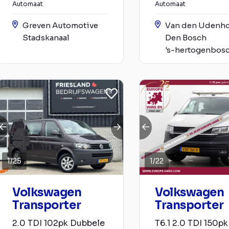
Automaat
Automaat
Greven Automotive
Van den Udenh
Stadskanaal
Den Bosch
's-hertogenbos
1
/
25
1
/
22
Volkswagen
Volkswagen
Transporter
Transporter
2.0 TDI 102pk Dubbele
T6.1 2.0 TDI 150p