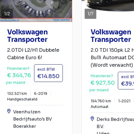
1
/
2
1
/
7
Volkswagen
Volkswagen
Transporter
Transporter
2.0TDI L2/H1 Dubbele
2.0 TDI 150pk L2 
Cabine Euro 6!
Bulli Automaat D
(Wordt verwacht)
Financieren?
excl. BTW
€ 344,76
€14.850
Financieren?
excl. 
€ 927,50
per maand
€39
per maand
132.521 km
6-2019
Handgeschakeld
154.760 km
1-2021
Automaat
Veenhuizen
Bedrijfsauto's BV
Derks Bedrijfsw
Boerakker
B.V.
Uden