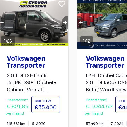
1
/
25
1
/
12
Volkswagen
Volkswagen
Transporter
Transporter
2.0 TDI L2H1 Bulli
L2H1 Dubbel Cabi
150PK DSG | Dubbele
2.0 TDI 150pk DS
Cabine | Virtual |...
Bulli / Wordt verwa
Financieren?
Financieren?
excl. BTW
excl
€ 821,86
€ 1.044,62
€35.400
€4
per maand
per maand
145.661 km
5-2020
57.490 km
7-2024