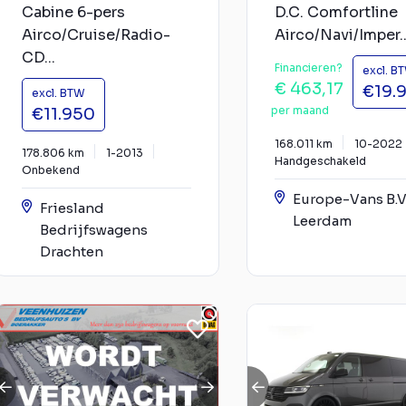
Cabine 6-pers
D.C. Comfortline
Airco/Cruise/Radio-
Airco/Navi/Imper..
CD...
Financieren?
excl. B
€ 463,17
€19.
excl. BTW
per maand
€11.950
168.011 km
10-2022
178.806 km
1-2013
Handgeschakeld
Onbekend
Europe-Vans B.V
Friesland
Leerdam
Bedrijfswagens
Drachten