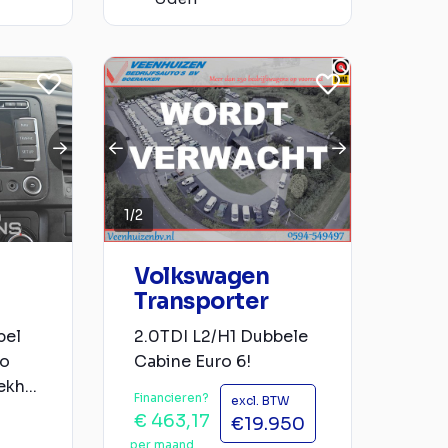
1
/
2
Volkswagen
Transporter
bel
2.0TDI L2/H1 Dubbele
co
Cabine Euro 6!
kh...
Financieren?
excl. BTW
€ 463,17
€19.950
per maand