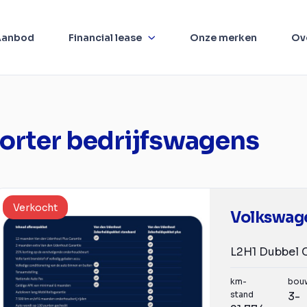
Aanbod
Financial lease
Onze merken
Ov
orter bedrijfswagens
Verkocht
km-
bou
stand
3-