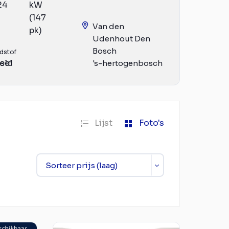
24
kW
(147
Van den
pk)
Udenhout Den
Bosch
dstof
eld
sel
's-hertogenbosch
Lijst
Foto's