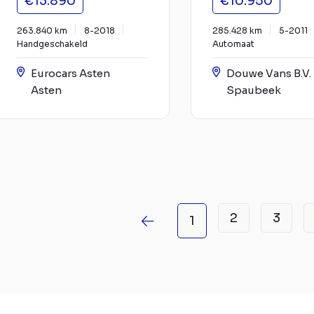
€13.890
€10.950
263.840 km
8-2018
285.428 km
5-2011
Handgeschakeld
Automaat
Eurocars Asten
Douwe Vans B.V.
Asten
Spaubeek
2
3
1