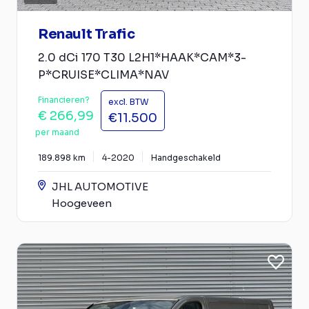
Renault Trafic
2.0 dCi 170 T30 L2H1*HAAK*CAM*3-
P*CRUISE*CLIMA*NAV
Financieren?
excl. BTW
€ 266,99
€11.500
per maand
189.898 km
4-2020
Handgeschakeld
JHL AUTOMOTIVE
Hoogeveen