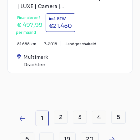
| LUXE | Camera |...
Financieren?
incl. BTW
€ 497,99
€21.450
per maand
81.688 km
7-2018
Handgeschakeld
Multimerk
Drachten
2
3
4
5
1
6
19
20