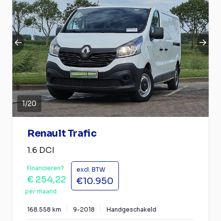
1
/
20
Renault Trafic
1.6 DCI
Financieren?
excl. BTW
€ 254,22
€10.950
per maand
168.558 km
9-2018
Handgeschakeld