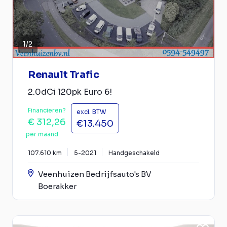
1
/
2
Renault Trafic
2.0dCi 120pk Euro 6!
Financieren?
excl. BTW
€ 312,26
€13.450
per maand
107.610 km
5-2021
Handgeschakeld
Veenhuizen Bedrijfsauto's BV
Boerakker