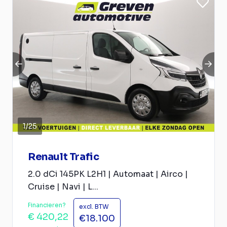
1
/
25
Renault Trafic
2.0 dCi 145PK L2H1 | Automaat | Airco |
Cruise | Navi | L...
Financieren?
excl. BTW
€ 420,22
€18.100