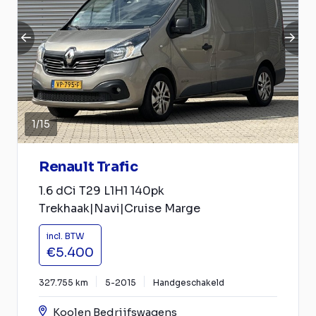
1
/
15
Renault Trafic
1.6 dCi T29 L1H1 140pk
Trekhaak|Navi|Cruise Marge
incl. BTW
€5.400
327.755 km
5-2015
Handgeschakeld
Koolen Bedrijfswagens