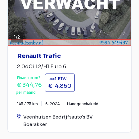
1
/
2
Renault Trafic
2.0dCi L2/H1 Euro 6!
Financieren?
excl. BTW
€ 344,76
€14.850
per maand
143.273 km
6-2024
Handgeschakeld
Veenhuizen Bedrijfsauto's BV
Boerakker