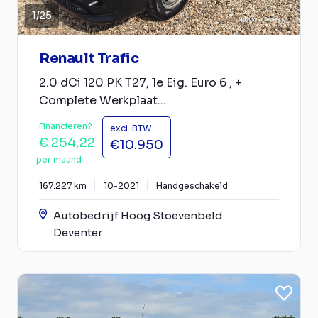
1
/
25
Renault Trafic
2.0 dCi 120 PK T27, 1e Eig. Euro 6 , +
Complete Werkplaat...
Financieren?
excl. BTW
€ 254,22
€10.950
per maand
167.227 km
10-2021
Handgeschakeld
Autobedrijf Hoog Stoevenbeld
Deventer