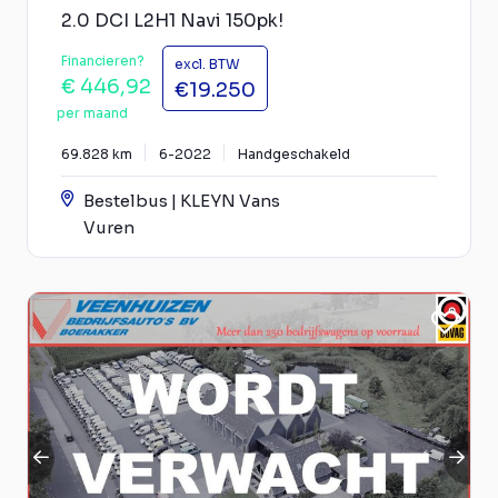
2.0 DCI L2H1 Navi 150pk!
Financieren?
excl. BTW
€ 446,92
€19.250
per maand
69.828 km
6-2022
Handgeschakeld
Bestelbus | KLEYN Vans
Vuren