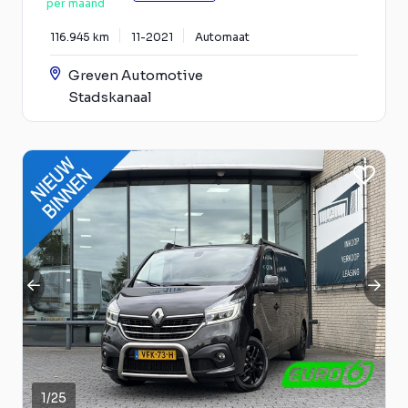
per maand
116.945 km
11-2021
Automaat
Greven Automotive
Stadskanaal
1
/
25