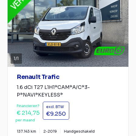
1
/
1
Renault Trafic
1.6 dCi T27 L1H1*CAM*A/C*3-
P*NAVI*KEYLESS*
Financieren?
excl. BTW
€ 214,75
€9.250
per maand
137.143 km
2-2019
Handgeschakeld