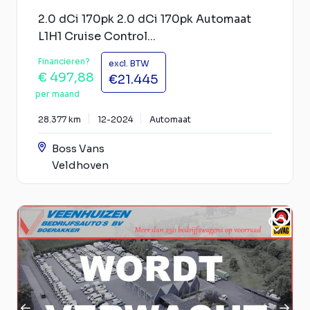
2.0 dCi 170pk 2.0 dCi 170pk Automaat
L1H1 Cruise Control...
Financieren?
excl. BTW
€ 497,88
€21.445
per maand
28.377 km
12-2024
Automaat
Boss Vans
Veldhoven