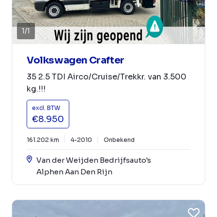
1
/
1
Volkswagen Crafter
35 2.5 TDI Airco/Cruise/Trekkr. van 3.500
kg.!!!
excl. BTW
€8.950
161.202 km
4-2010
Onbekend
Van der Weijden Bedrijfsauto's
Alphen Aan Den Rijn