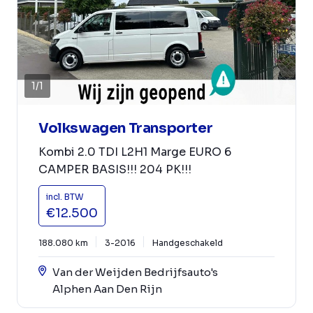
1
/
1
Volkswagen Transporter
Kombi 2.0 TDI L2H1 Marge EURO 6
CAMPER BASIS!!! 204 PK!!!
incl. BTW
€12.500
188.080 km
3-2016
Handgeschakeld
Van der Weijden Bedrijfsauto's
Alphen Aan Den Rijn