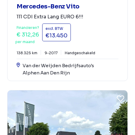
Mercedes-Benz Vito
111 CDI Extra Lang EURO 6!!!
Financieren?
excl. BTW
€ 312,26
€13.450
per maand
138.325 km
9-2017
Handgeschakeld
Van der Weijden Bedrijfsauto's
Alphen Aan Den Rijn