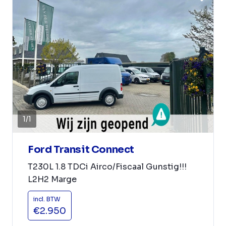
1
/
1
Ford Transit Connect
T230L 1.8 TDCi Airco/Fiscaal Gunstig!!!
L2H2 Marge
incl. BTW
€2.950